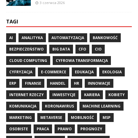
3 czerwca 2026
TAGI
AI
ANALITYKA
AUTOMATYZACJA
BANKOWOŚĆ
BEZPIECZEŃSTWO
BIG DATA
CFO
CIO
CLOUD COMPUTING
CYFROWA TRANSFORMACJA
CYFRYZACJA
E-COMMERCE
EDUKACJA
EKOLOGIA
ERP
FINANSE
HANDEL
HR
INNOWACJE
INTERNET RZECZY
INWESTYCJE
KARIERA
KOBIETY
KOMUNIKACJA
KORONAWIRUS
MACHINE LEARNING
MARKETING
METAVERSE
MOBILNOŚĆ
MSP
OSOBISTE
PRACA
PRAWO
PROGNOZY