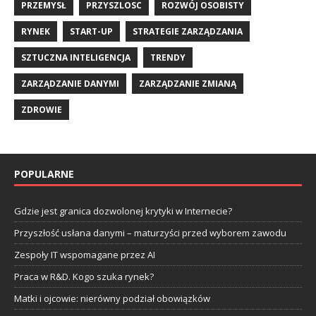
PRZEMYSŁ
PRZYSZLOSC
ROZWÓJ OSOBISTY
RYNEK
START-UP
STRATEGIE ZARZĄDZANIA
SZTUCZNA INTELIGENCJA
TRENDY
ZARZĄDZANIE DANYMI
ZARZĄDZANIE ZMIANĄ
ZDROWIE
POPULARNE
Gdzie jest granica dozwolonej krytyki w Internecie?
Przyszłość usłana danymi – maturzyści przed wyborem zawodu
Zespoły IT wspomagane przez AI
Praca w R&D. Kogo szuka rynek?
Matki i ojcowie: nierówny podział obowiązków