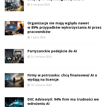
6 sierpnia 2026
Organizacje nie mają wglądu nawet
w 89% przypadków wykorzystania AI przez
pracowników
1 lipca 2026
Partyzanckie podejście do AI
22 czerwca 2026
Firmy w potrzasku: chcą finansować AI a
wydają na licencje
10 czerwca 2026
DXC AdvisoryX: 94% firm ma trudności we
wdrożeniu AI