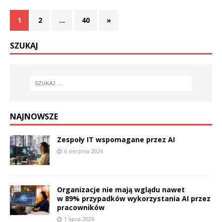
1
2
…
40
»
SZUKAJ
NAJNOWSZE
Zespoły IT wspomagane przez AI
6 sierpnia 2026
Organizacje nie mają wglądu nawet
w 89% przypadków wykorzystania AI przez
pracowników
1 lipca 2026