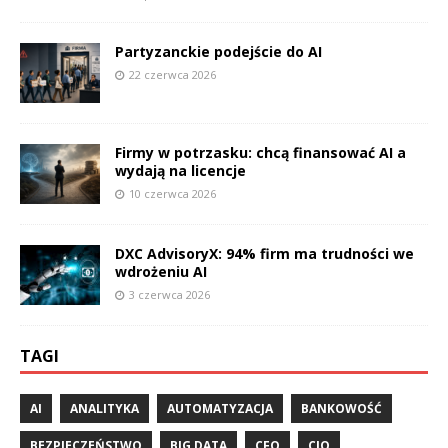
Partyzanckie podejście do AI
22 czerwca 2026
Firmy w potrzasku: chcą finansować AI a
wydają na licencje
10 czerwca 2026
DXC AdvisoryX: 94% firm ma trudności we
wdrożeniu AI
3 czerwca 2026
TAGI
AI
ANALITYKA
AUTOMATYZACJA
BANKOWOŚĆ
BEZPIECZEŃSTWO
BIG DATA
CFO
CIO