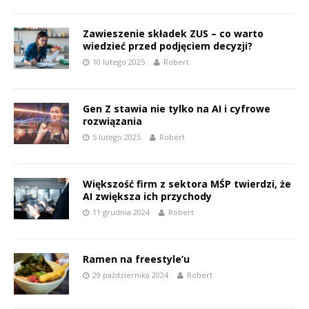
Zawieszenie składek ZUS – co warto
wiedzieć przed podjęciem decyzji?
10 lutego 2025
Robert
Gen Z stawia nie tylko na AI i cyfrowe
rozwiązania
5 lutego 2025
Robert
Większość firm z sektora MŚP twierdzi, że
AI zwiększa ich przychody
11 grudnia 2024
Robert
Ramen na freestyle’u
29 października 2024
Robert