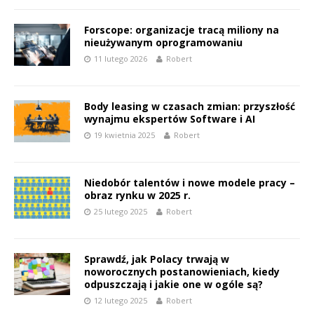
Forscope: organizacje tracą miliony na
nieużywanym oprogramowaniu
11 lutego 2026
Robert
Body leasing w czasach zmian: przyszłość
wynajmu ekspertów Software i AI
19 kwietnia 2025
Robert
Niedobór talentów i nowe modele pracy –
obraz rynku w 2025 r.
25 lutego 2025
Robert
Sprawdź, jak Polacy trwają w
noworocznych postanowieniach, kiedy
odpuszczają i jakie one w ogóle są?
12 lutego 2025
Robert