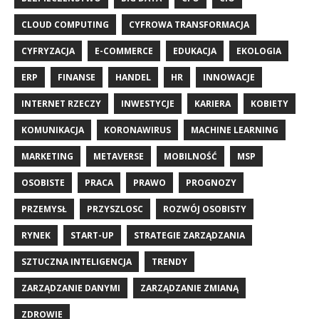
CLOUD COMPUTING
CYFROWA TRANSFORMACJA
CYFRYZACJA
E-COMMERCE
EDUKACJA
EKOLOGIA
ERP
FINANSE
HANDEL
HR
INNOWACJE
INTERNET RZECZY
INWESTYCJE
KARIERA
KOBIETY
KOMUNIKACJA
KORONAWIRUS
MACHINE LEARNING
MARKETING
METAVERSE
MOBILNOŚĆ
MSP
OSOBISTE
PRACA
PRAWO
PROGNOZY
PRZEMYSŁ
PRZYSZLOSC
ROZWÓJ OSOBISTY
RYNEK
START-UP
STRATEGIE ZARZĄDZANIA
SZTUCZNA INTELIGENCJA
TRENDY
ZARZĄDZANIE DANYMI
ZARZĄDZANIE ZMIANĄ
ZDROWIE