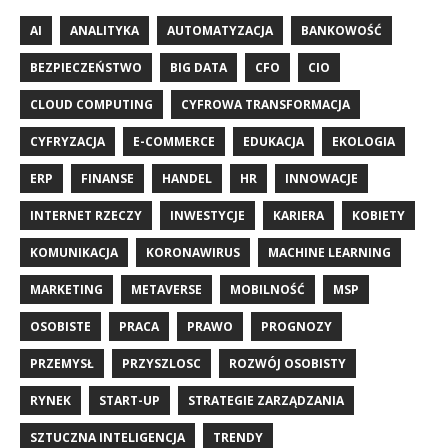
AI
ANALITYKA
AUTOMATYZACJA
BANKOWOŚĆ
BEZPIECZEŃSTWO
BIG DATA
CFO
CIO
CLOUD COMPUTING
CYFROWA TRANSFORMACJA
CYFRYZACJA
E-COMMERCE
EDUKACJA
EKOLOGIA
ERP
FINANSE
HANDEL
HR
INNOWACJE
INTERNET RZECZY
INWESTYCJE
KARIERA
KOBIETY
KOMUNIKACJA
KORONAWIRUS
MACHINE LEARNING
MARKETING
METAVERSE
MOBILNOŚĆ
MSP
OSOBISTE
PRACA
PRAWO
PROGNOZY
PRZEMYSŁ
PRZYSZLOSC
ROZWÓJ OSOBISTY
RYNEK
START-UP
STRATEGIE ZARZĄDZANIA
SZTUCZNA INTELIGENCJA
TRENDY