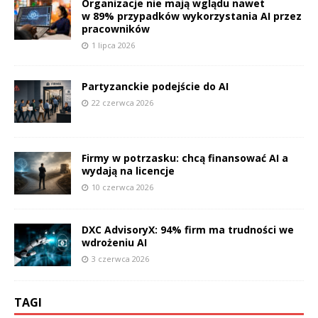
Organizacje nie mają wglądu nawet
w 89% przypadków wykorzystania AI przez
pracowników
1 lipca 2026
Partyzanckie podejście do AI
22 czerwca 2026
Firmy w potrzasku: chcą finansować AI a
wydają na licencje
10 czerwca 2026
DXC AdvisoryX: 94% firm ma trudności we
wdrożeniu AI
3 czerwca 2026
TAGI