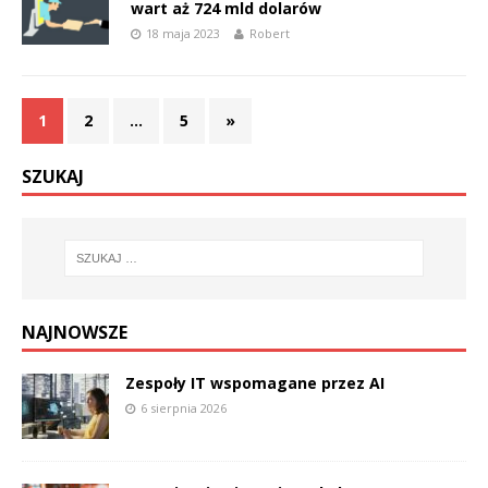
wart aż 724 mld dolarów
18 maja 2023
Robert
1
2
…
5
»
SZUKAJ
NAJNOWSZE
Zespoły IT wspomagane przez AI
6 sierpnia 2026