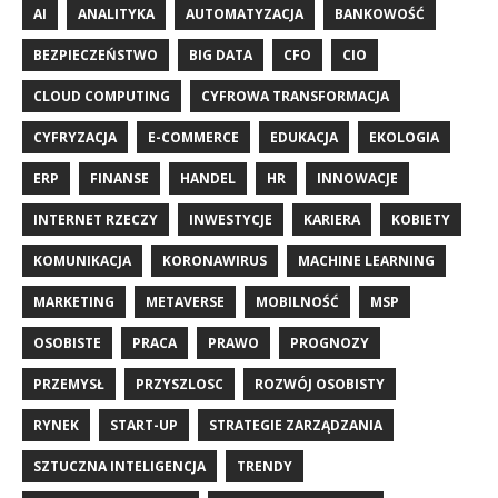
AI
ANALITYKA
AUTOMATYZACJA
BANKOWOŚĆ
BEZPIECZEŃSTWO
BIG DATA
CFO
CIO
CLOUD COMPUTING
CYFROWA TRANSFORMACJA
CYFRYZACJA
E-COMMERCE
EDUKACJA
EKOLOGIA
ERP
FINANSE
HANDEL
HR
INNOWACJE
INTERNET RZECZY
INWESTYCJE
KARIERA
KOBIETY
KOMUNIKACJA
KORONAWIRUS
MACHINE LEARNING
MARKETING
METAVERSE
MOBILNOŚĆ
MSP
OSOBISTE
PRACA
PRAWO
PROGNOZY
PRZEMYSŁ
PRZYSZLOSC
ROZWÓJ OSOBISTY
RYNEK
START-UP
STRATEGIE ZARZĄDZANIA
SZTUCZNA INTELIGENCJA
TRENDY