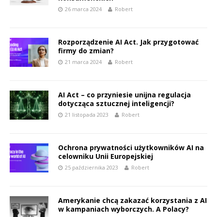
26 marca 2024
Robert
Rozporządzenie AI Act. Jak przygotować
firmy do zmian?
21 marca 2024
Robert
AI Act – co przyniesie unijna regulacja
dotycząca sztucznej inteligencji?
21 listopada 2023
Robert
Ochrona prywatności użytkowników AI na
celowniku Unii Europejskiej
25 października 2023
Robert
Amerykanie chcą zakazać korzystania z AI
w kampaniach wyborczych. A Polacy?