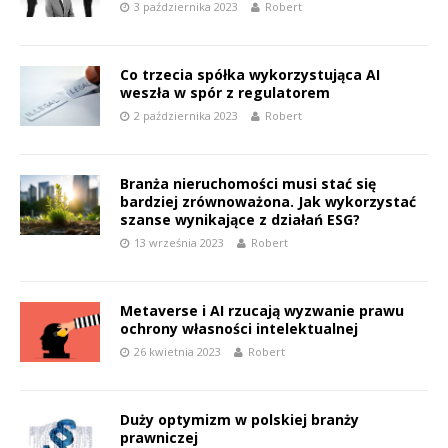
3 października 2023
Robert
Co trzecia spółka wykorzystująca AI
weszła w spór z regulatorem
2 października 2023
Robert
Branża nieruchomości musi stać się
bardziej zrównoważona. Jak wykorzystać
szanse wynikające z działań ESG?
13 września 2023
Robert
Metaverse i AI rzucają wyzwanie prawu
ochrony własności intelektualnej
26 kwietnia 2023
Robert
Duży optymizm w polskiej branży
prawniczej