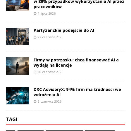
w 89% przypadków wykorzystania AI przez
pracowników
1 lipca 2026
Partyzanckie podejście do AI
22 czerwca 2026
Firmy w potrzasku: chcą finansować AI a
wydają na licencje
10 czerwca 2026
DXC AdvisoryX: 94% firm ma trudności we
wdrożeniu AI
3 czerwca 2026
TAGI