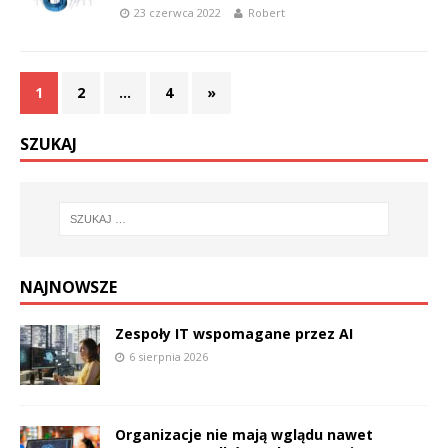
23 czerwca 2022
Robert
1
2
…
4
»
SZUKAJ
NAJNOWSZE
Zespoły IT wspomagane przez AI
6 sierpnia 2026
Organizacje nie mają wglądu nawet