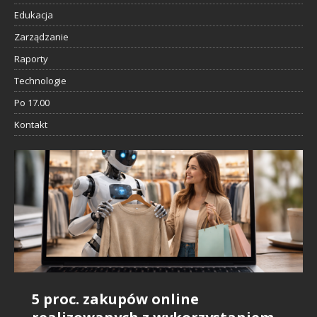
Edukacja
Zarządzanie
Raporty
Technologie
Po 17.00
Kontakt
5 proc. zakupów online
Badanie Snowflake: AI daje
Sztuczna inteligencja i rynek
Nie szanujemy influencerów, bo…
IDC: sztuczna inteligencja będzie