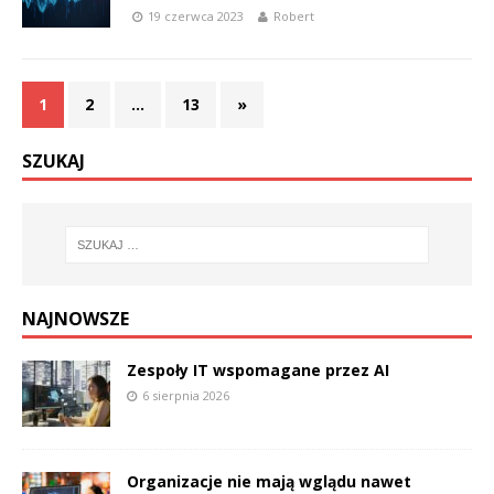
19 czerwca 2023
Robert
1
2
…
13
»
SZUKAJ
NAJNOWSZE
Zespoły IT wspomagane przez AI
6 sierpnia 2026
Organizacje nie mają wglądu nawet