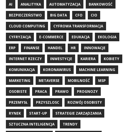
AI
ANALITYKA
AUTOMATYZACJA
BANKOWOŚĆ
BEZPIECZEŃSTWO
BIG DATA
CFO
CIO
CLOUD COMPUTING
CYFROWA TRANSFORMACJA
CYFRYZACJA
E-COMMERCE
EDUKACJA
EKOLOGIA
ERP
FINANSE
HANDEL
HR
INNOWACJE
INTERNET RZECZY
INWESTYCJE
KARIERA
KOBIETY
KOMUNIKACJA
KORONAWIRUS
MACHINE LEARNING
MARKETING
METAVERSE
MOBILNOŚĆ
MSP
OSOBISTE
PRACA
PRAWO
PROGNOZY
PRZEMYSŁ
PRZYSZLOSC
ROZWÓJ OSOBISTY
RYNEK
START-UP
STRATEGIE ZARZĄDZANIA
SZTUCZNA INTELIGENCJA
TRENDY