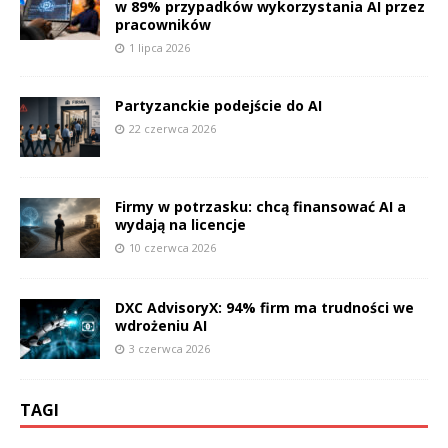
w 89% przypadków wykorzystania AI przez
pracowników
1 lipca 2026
Partyzanckie podejście do AI
22 czerwca 2026
Firmy w potrzasku: chcą finansować AI a
wydają na licencje
10 czerwca 2026
DXC AdvisoryX: 94% firm ma trudności we
wdrożeniu AI
3 czerwca 2026
TAGI