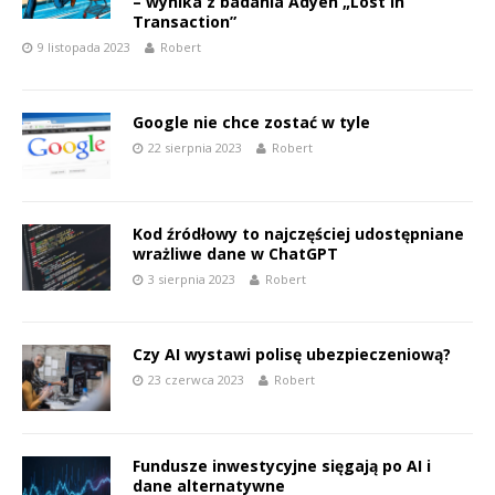
– wynika z badania Adyen „Lost in
Transaction”
9 listopada 2023
Robert
Google nie chce zostać w tyle
22 sierpnia 2023
Robert
Kod źródłowy to najczęściej udostępniane
wrażliwe dane w ChatGPT
3 sierpnia 2023
Robert
Czy AI wystawi polisę ubezpieczeniową?
23 czerwca 2023
Robert
Fundusze inwestycyjne sięgają po AI i
dane alternatywne