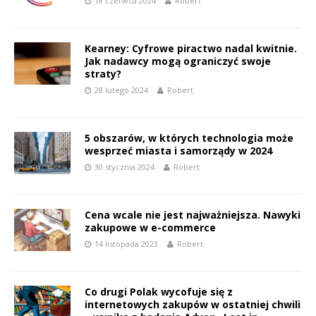
18 czerwca 2024
Robert
Kearney: Cyfrowe piractwo nadal kwitnie.
Jak nadawcy mogą ograniczyć swoje
straty?
28 lutego 2024
Robert
5 obszarów, w których technologia może
wesprzeć miasta i samorządy w 2024
30 stycznia 2024
Robert
Cena wcale nie jest najważniejsza. Nawyki
zakupowe w e-commerce
14 listopada 2023
Robert
Co drugi Polak wycofuje się z
internetowych zakupów w ostatniej chwili