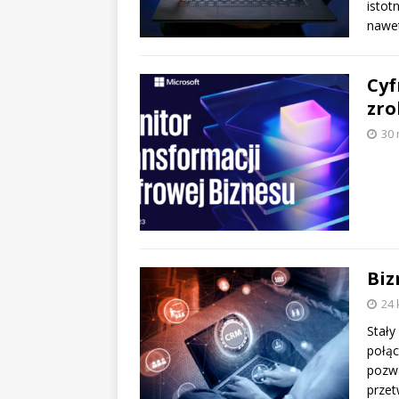
istot
nawet
Cyf
zro
30 
Biz
24 
Stały
połąc
pozwa
przet