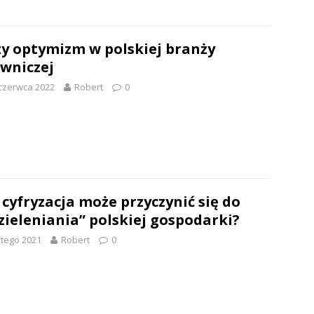
y optymizm w polskiej branży
wniczej
czerwca 2022
Robert
0
 cyfryzacja może przyczynić się do
zieleniania” polskiej gospodarki?
utego 2021
Robert
0