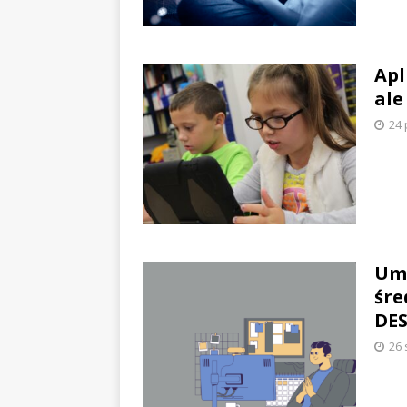
Apl
ale
24 
Umi
śre
DE
26 