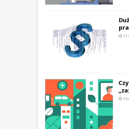
Duż
pra
23 
Czy
„za
4 l