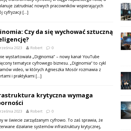
lanuje zatrudniać nowych pracowników wspierających
j cyfryzacji
[…]
inomia: Czy da się wychować sztuczną
eligencję?
rześnia 2023
Robert
0
ie wystartowała „Diginomia” – nowy kanał YouTube
ęcony tematyce cyfrowego biznesu. „Diginomia” to cykl
amów video, w których Agnieszka Mosór rozmawia z
rtami i praktykami
[…]
rastruktura krytyczna wymaga
orności
rześnia 2023
Robert
0
y w świecie zarządzanym cyfrowo. To zaś sprawia, że
zerwane działanie systemów infrastruktury krytycznej,