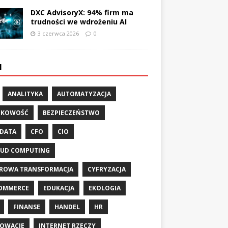
DXC AdvisoryX: 94% firm ma
trudności we wdrożeniu AI
3 czerwca 2026
0
I
ANALITYKA
AUTOMATYZACJA
NKOWOŚĆ
BEZPIECZEŃSTWO
 DATA
CFO
CIO
UD COMPUTING
ROWA TRANSFORMACJA
CYFRYZACJA
OMMERCE
EDUKACJA
EKOLOGIA
FINANSE
HANDEL
HR
OWACJE
INTERNET RZECZY