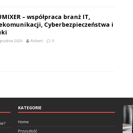
MIXER – współpraca branż IT,
ekomunikacji, Cyberbezpieczeństwa i
ki
grudnia 2020
Robert
0
KATEGORIE
Home
ie?
Przyszłość