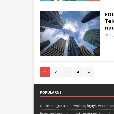
EDU
Tel
nau
15 
1
2
…
4
»
POPULARNE
Gdzie jest granica dozwolonej krytyki w Internec
Przyszłość usłana danymi – maturzyści przed