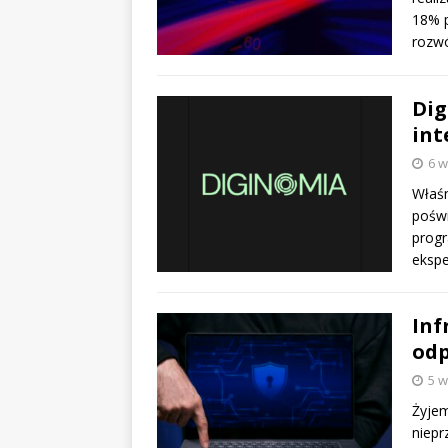
18% p
rozwó
Dig
int
6 w
Właśn
poświ
progr
ekspe
Inf
odp
5 w
Żyjem
niepr