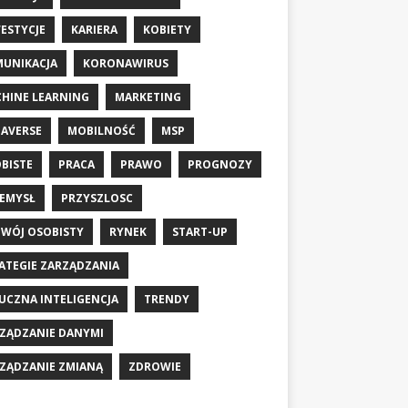
ESTYCJE
KARIERA
KOBIETY
UNIKACJA
KORONAWIRUS
HINE LEARNING
MARKETING
AVERSE
MOBILNOŚĆ
MSP
BISTE
PRACA
PRAWO
PROGNOZY
EMYSŁ
PRZYSZLOSC
WÓJ OSOBISTY
RYNEK
START-UP
ATEGIE ZARZĄDZANIA
UCZNA INTELIGENCJA
TRENDY
ZĄDZANIE DANYMI
ZĄDZANIE ZMIANĄ
ZDROWIE