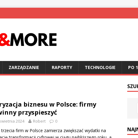
ZARZĄDZANIE
RAPORTY
TECHNOLOGIE
PO 1
SZU
ryzacja biznesu w Polsce: firmy
inny przyspieszyć
kwietnia 2024
Robert
0
NAJ
 trzecia firm w Polsce zamierza zwiększać wydatki na
zację transformacji cyfrowej w ciągu najbliższego roku, a