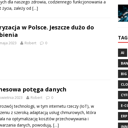
nych dla naszego zdrowia, codziennego funkcjonowania a
 życia, zależy od
[…]
ryzacja w Polsce. Jeszcze dużo do
bienia
TAG
maja 2023
Robert
0
AI
BA
BIG
CLO
nesowa potęga danych
CYF
kwietnia 2023
Robert
0
E-C
 rozwój technologii, w tym internetu rzeczy (IoT), w
zeniu z szeroką adaptacją usług chmurowych, która
ERP
la na optymalizację kosztów przechowywania i
warzania danych, powodują,
[…]
INN