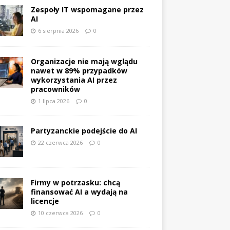
Zespoły IT wspomagane przez
AI
6 sierpnia 2026
0
Organizacje nie mają wglądu
nawet w 89% przypadków
wykorzystania AI przez
pracowników
1 lipca 2026
0
Partyzanckie podejście do AI
22 czerwca 2026
0
Firmy w potrzasku: chcą
finansować AI a wydają na
licencje
10 czerwca 2026
0