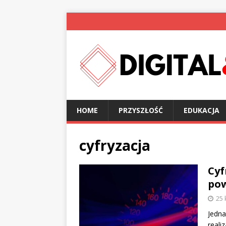
HOME
PRZYSZŁOŚĆ
EDUKACJA
cyfryzacja
Cyf
pow
25 
Jedna
reali