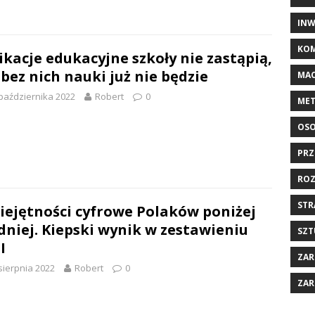
INW
KOM
ikacje edukacyjne szkoły nie zastąpią,
 bez nich nauki już nie będzie
MAC
października 2022
Robert
0
MET
OSO
PRZ
ROZ
STR
ejętności cyfrowe Polaków poniżej
dniej. Kiepski wynik w zestawieniu
SZT
SI
ZAR
sierpnia 2022
Robert
0
ZAR