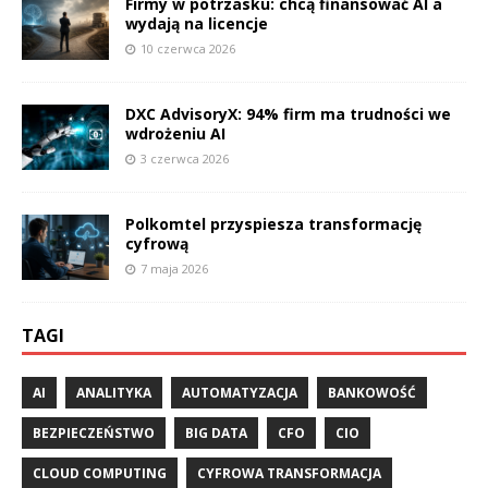
Firmy w potrzasku: chcą finansować AI a
wydają na licencje
10 czerwca 2026
DXC AdvisoryX: 94% firm ma trudności we
wdrożeniu AI
3 czerwca 2026
Polkomtel przyspiesza transformację
cyfrową
7 maja 2026
TAGI
AI
ANALITYKA
AUTOMATYZACJA
BANKOWOŚĆ
BEZPIECZEŃSTWO
BIG DATA
CFO
CIO
CLOUD COMPUTING
CYFROWA TRANSFORMACJA