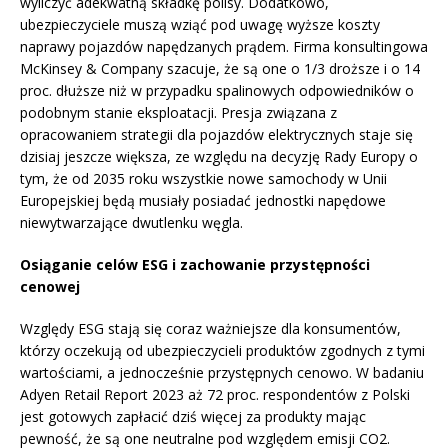
wyliczyć adekwatną składkę polisy. Dodatkowo,
ubezpieczyciele muszą wziąć pod uwagę wyższe koszty
naprawy pojazdów napędzanych prądem. Firma konsultingowa
McKinsey & Company szacuje, że są one o 1/3 droższe i o 14
proc. dłuższe niż w przypadku spalinowych odpowiedników o
podobnym stanie eksploatacji. Presja związana z
opracowaniem strategii dla pojazdów elektrycznych staje się
dzisiaj jeszcze większa, ze względu na decyzję Rady Europy o
tym, że od 2035 roku wszystkie nowe samochody w Unii
Europejskiej będą musiały posiadać jednostki napędowe
niewytwarzające dwutlenku węgla.
Osiąganie celów ESG i zachowanie przystępności
cenowej
Względy ESG stają się coraz ważniejsze dla konsumentów,
którzy oczekują od ubezpieczycieli produktów zgodnych z tymi
wartościami, a jednocześnie przystępnych cenowo. W badaniu
Adyen Retail Report 2023 aż 72 proc. respondentów z Polski
jest gotowych zapłacić dziś więcej za produkty mając
pewność, że są one neutralne pod względem emisji CO2.