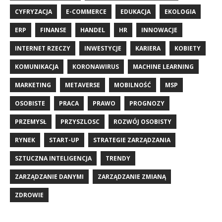
CYFRYZACJA
E-COMMERCE
EDUKACJA
EKOLOGIA
ERP
FINANSE
HANDEL
HR
INNOWACJE
INTERNET RZECZY
INWESTYCJE
KARIERA
KOBIETY
KOMUNIKACJA
KORONAWIRUS
MACHINE LEARNING
MARKETING
METAVERSE
MOBILNOŚĆ
MSP
OSOBISTE
PRACA
PRAWO
PROGNOZY
PRZEMYSŁ
PRZYSZLOSC
ROZWÓJ OSOBISTY
RYNEK
START-UP
STRATEGIE ZARZĄDZANIA
SZTUCZNA INTELIGENCJA
TRENDY
ZARZĄDZANIE DANYMI
ZARZĄDZANIE ZMIANĄ
ZDROWIE