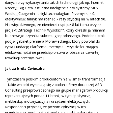
danych przy wykorzystaniu takich technologii jak np. Internet
Rzeczy, Big Data, sztuczna inteligencja czy systemy MES.
Według Capgemini, dzięki technologiom Przemysłu 4.0,
efektywność fabryk ma rosnąć 7 razy szybciej niż w latach 90.
Nic więc dziwnego, że niemiecki rząd już 8 lat temu przyjął
projekt „Strategii Technik Wysokich”, który określił ją mianem
kluczowego czynnika sukcesu gospodarczego. Podobne kroki
podjął gabinet premiera Morawieckiego, który powołał do
życia Fundację Platforma Przemysłu Przyszłości, mającą
edukować rodzime przedsiębiorstwa w obszarze czwartej
rewolucji przemysłowej.
Jak za króla Ćwieczka
Tymczasem polskim producentom nie w smak transformacja
– takie wnioski wyłaniają się z badania firmy doradczej ASD
Consulting przeprowadzonego na grupie managerów produkcji
reprezentujących ponad 11 branż, w tym spożywczą,
meblarską, motoryzacyjną i urządzeń elektrycznych.
Respondenci przyznali, że poziom cyfryzacji w ich
przedsiębiorstwach jest zatrważająco niski, wskazując na