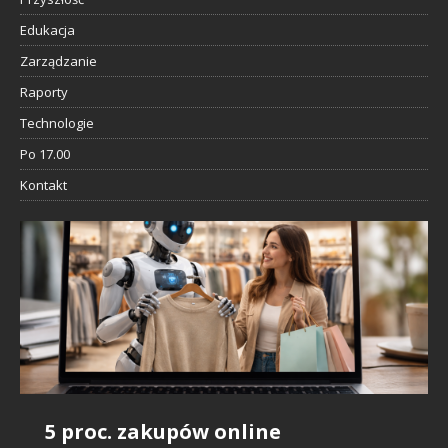
Edukacja
Zarządzanie
Raporty
Technologie
Po 17.00
Kontakt
5 proc. zakupów online
Badanie Snowflake: AI daje
Sztuczna inteligencja i rynek
Nie szanujemy influencerów, bo…
IDC: sztuczna inteligencja będzie