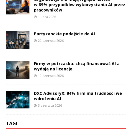
w 89% przypadków wykorzystania AI przez
pracowników
1 lipca 2026
Partyzanckie podejście do AI
22 czerwca 2026
Firmy w potrzasku: chcą finansować AI a
wydają na licencje
10 czerwca 2026
DXC AdvisoryX: 94% firm ma trudności we
wdrożeniu AI
3 czerwca 2026
TAGI