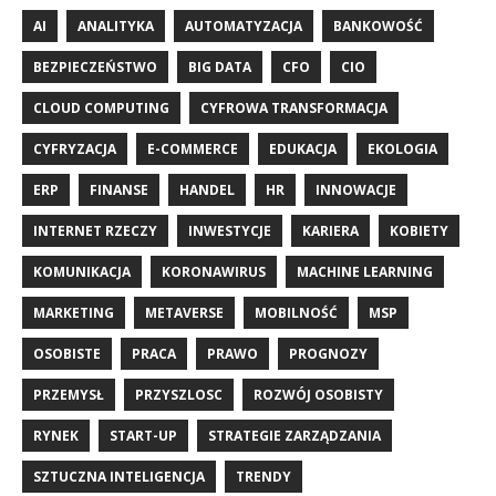
AI
ANALITYKA
AUTOMATYZACJA
BANKOWOŚĆ
BEZPIECZEŃSTWO
BIG DATA
CFO
CIO
CLOUD COMPUTING
CYFROWA TRANSFORMACJA
CYFRYZACJA
E-COMMERCE
EDUKACJA
EKOLOGIA
ERP
FINANSE
HANDEL
HR
INNOWACJE
INTERNET RZECZY
INWESTYCJE
KARIERA
KOBIETY
KOMUNIKACJA
KORONAWIRUS
MACHINE LEARNING
MARKETING
METAVERSE
MOBILNOŚĆ
MSP
OSOBISTE
PRACA
PRAWO
PROGNOZY
PRZEMYSŁ
PRZYSZLOSC
ROZWÓJ OSOBISTY
RYNEK
START-UP
STRATEGIE ZARZĄDZANIA
SZTUCZNA INTELIGENCJA
TRENDY