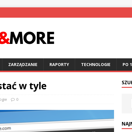
ZARZĄDZANIE
RAPORTY
TECHNOLOGIE
PO 1
stać w tyle
SZU
ogie
0
NAJ