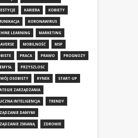
ESTYCJE
KARIERA
KOBIETY
UNIKACJA
KORONAWIRUS
HINE LEARNING
MARKETING
AVERSE
MOBILNOŚĆ
MSP
BISTE
PRACA
PRAWO
PROGNOZY
EMYSŁ
PRZYSZLOSC
WÓJ OSOBISTY
RYNEK
START-UP
ATEGIE ZARZĄDZANIA
UCZNA INTELIGENCJA
TRENDY
ZĄDZANIE DANYMI
ZĄDZANIE ZMIANĄ
ZDROWIE