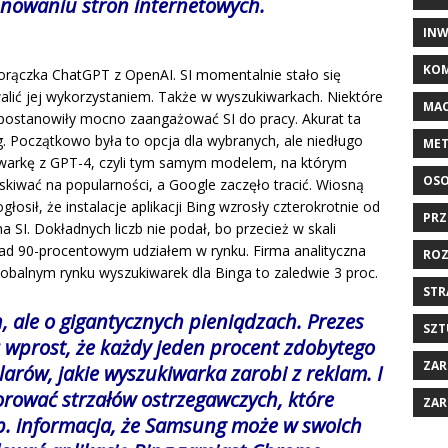
onowaniu stron internetowych.
INW
KOM
rączka ChatGPT z OpenAI. SI momentalnie stało się
alić jej wykorzystaniem. Także w wyszukiwarkach. Niektóre
MAC
t postanowiły mocno zaangażować SI do pracy. Akurat ta
g. Początkowo była to opcja dla wybranych, ale niedługo
MET
warkę z GPT-4, czyli tym samym modelem, na którym
OSO
skiwać na popularności, a Google zaczęło tracić. Wiosną
łosił, że instalacje aplikacji Bing wzrosły czterokrotnie od
PRZ
I. Dokładnych liczb nie podał, bo przecież w skali
nad 90-procentowym udziałem w rynku. Firma analityczna
ROZ
lobalnym rynku wyszukiwarek dla Binga to zaledwie 3 proc.
STR
, ale o gigantycznych pieniądzach. Prezes
SZT
ż wprost, że każdy jeden procent zdobytego
ZAR
arów, jakie wyszukiwarka zarobi z reklam. I
orować strzałów ostrzegawczych, które
ZAR
np. informacja, że Samsung może w swoich