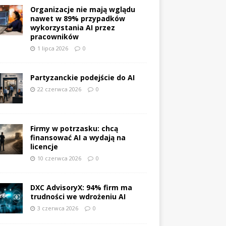
Organizacje nie mają wglądu
nawet w 89% przypadków
wykorzystania AI przez
pracowników
1 lipca 2026
0
Partyzanckie podejście do AI
22 czerwca 2026
0
Firmy w potrzasku: chcą
finansować AI a wydają na
licencje
10 czerwca 2026
0
DXC AdvisoryX: 94% firm ma
trudności we wdrożeniu AI
3 czerwca 2026
0