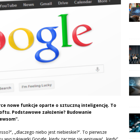
e nowe funkcje oparte o sztuczną inteligencję. To
osoftu. Podstawowe założenie? Budowanie
 newsom”.
so?”, „dlaczego niebo jest niebieskie?”. To pierwsze
u wyszukiwarki Google, kiedy zacznie się wpisywać „kiedy”,