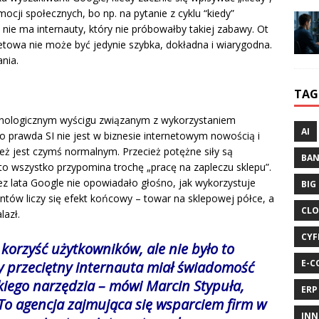
mocji społecznych, bo np. na pytanie z cyklu “kiedy”
 nie ma internauty, który nie próbowałby takiej zabawy. Ot
etowa nie może być jedynie szybka, dokładna i wiarygodna.
nia.
TAG
hnologicznym wyścigu związanym z wykorzystaniem
AI
 Co prawda SI nie jest w biznesie internetowym nowością i
też jest czymś normalnym. Przecież potężne siły są
BA
to wszystko przypomina trochę „pracę na zapleczu sklepu”.
zez lata Google nie opowiadało głośno, jak wykorzystuje
BIG
ientów liczy się efekt końcowy – towar na sklepowej półce, a
CLO
lazł.
CYF
a korzyść użytkowników, ale nie było to
E-C
y przeciętny internauta miał świadomość
takiego narzędzia – mówi Marcin Stypuła,
ERP
. To agencja zajmująca się wsparciem firm w
INN