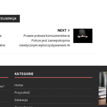
TELIGENCJA
NEXT
a
Prawie połowa konsumentów w
Polsce jest zaniepokojona
alne
nieetycznym wykorzystywaniem AI
KATEGORIE
Home
ie?
Przyszłość
Edukacja