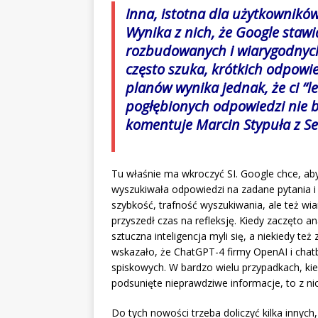
Inna, istotna dla użytkowników
Wynika z nich, że Google staw
rozbudowanych i wiarygodnych 
często szuka, krótkich odpowie
planów wynika jednak, że ci “le
pogłębionych odpowiedzi nie b
komentuje Marcin Stypuła z
S
Tu właśnie ma wkroczyć SI. Google chce, aby
wyszukiwała odpowiedzi na zadane pytania i 
szybkość, trafność wyszukiwania, ale też w
przyszedł czas na refleksję. Kiedy zaczęto a
sztuczna inteligencja myli się, a niekiedy t
wskazało, że ChatGPT-4 firmy OpenAI i chatb
spiskowych. W bardzo wielu przypadkach, kie
podsunięte nieprawdziwe informacje, to z nic
Do tych nowości trzeba doliczyć kilka innych