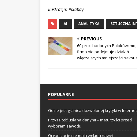
Ilustracja: Pixabay
AI
ANALITYKA
SZTUCZNA IN
PREVIOUS
60 proc. badanych Polaków: moj
firma nie podejmuje działań
włączających mniejszości seksu
POPULARNE
Gdzie jest granica dozwolonej krytyki w Internec
Przyszłość usłana danymi – maturzyści przed
wyborem zawodu
Organizacje nie mają wglądu nawet