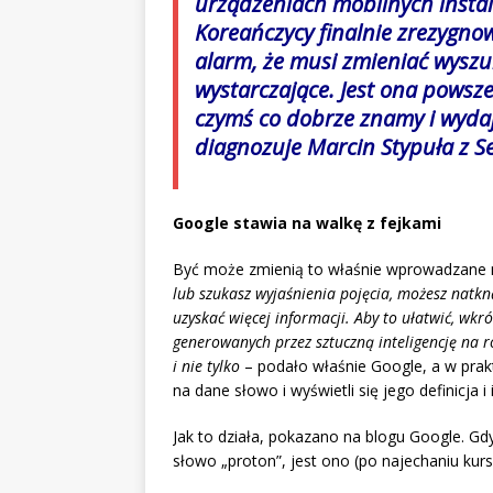
urządzeniach mobilnych instal
Koreańczycy finalnie zrezygnowa
alarm, że musi zmieniać wyszu
wystarczające. Jest ona powsze
czymś co dobrze znamy i wydaje
diagnozuje Marcin Stypuła z
S
Google stawia na walkę z fejkami
Być może zmienią to właśnie wprowadzane n
lub szukasz wyjaśnienia pojęcia, możesz natkn
uzyskać więcej informacji. Aby to ułatwić, w
generowanych przez sztuczną inteligencję na r
i nie tylko
– podało właśnie Google, a w prak
na dane słowo i wyświetli się jego definicja i i
Jak to działa, pokazano na blogu Google. G
słowo „proton”, jest ono (po najechaniu kur