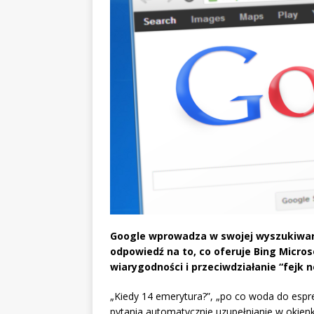
Google wprowadza w swojej wyszukiwarc
odpowiedź na to, co oferuje Bing Micr
wiarygodności i przeciwdziałanie “fejk
„Kiedy 14 emerytura?”, „po co woda do espres
pytania automatycznie uzupełnianie w okienk