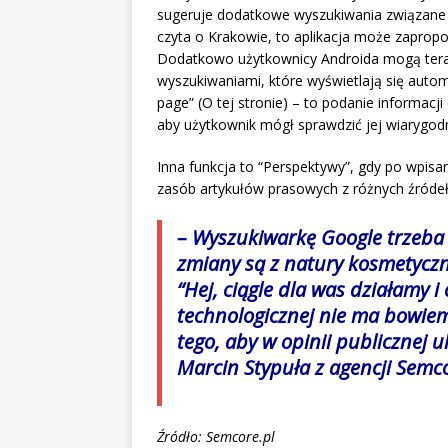
sugeruje dodatkowe wyszukiwania związane z a
czyta o Krakowie, to aplikacja może zaprop
Dodatkowo użytkownicy Androida mogą teraz
wyszukiwaniami, które wyświetlają się autom
page” (O tej stronie) – to podanie informacji
aby użytkownik mógł sprawdzić jej wiarygod
Inna funkcja to “Perspektywy”, gdy po wpis
zasób artykułów prasowych z różnych źródeł
– Wyszukiwarkę Google trzeba 
zmiany są z natury kosmetyczn
“Hej, ciągle dla was działamy i
technologicznej nie ma bowiem
tego, aby w opinii publicznej u
Marcin Stypuła z agencji
Semco
Źródło: Semcore.pl