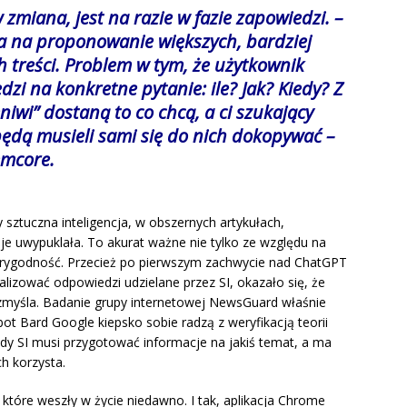
 zmiana, jest na razie w fazie zapowiedzi. –
ia na proponowanie większych, bardziej
treści. Problem w tym, że użytkownik
dzi na konkretne pytanie: ile? Jak? Kiedy? Z
niwi” dostaną to co chcą, a ci szukający
ędą musieli sami się do nich dokopywać –
emcore
.
 sztuczna inteligencja, w obszernych artykułach,
je uwypuklała. To akurat ważne nie tylko ze względu na
iarygodność. Przecież po pierwszym zachwycie nad ChatGPT
nalizować odpowiedzi udzielane przez SI, okazało się, że
eż zmyśla. Badanie grupy internetowej NewsGuard właśnie
ot Bard Google kiepsko sobie radzą z weryfikacją teorii
dy SI musi przygotować informacje na jakiś temat, a ma
h korzysta.
, które weszły w życie niedawno. I tak, aplikacja Chrome