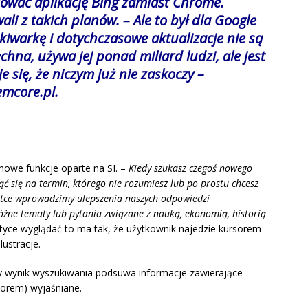
ować aplikację Bing zamiast Chrome.
li z takich planów. – Ale to był dla Google
kiwarkę i dotychczasowe aktualizacje nie są
chna, używa jej ponad miliard ludzi, ale jest
 się, że niczym już nie zaskoczy –
emcore.pl
.
owe funkcje oparte na SI. –
Kiedy szukasz czegoś nowego
ąć się na termin, którego nie rozumiesz lub po prostu chcesz
krótce wprowadzimy ulepszenia naszych odpowiedzi
óżne tematy lub pytania związane z nauką, ekonomią, historią
tyce wyglądać to ma tak, że użytkownik najedzie kursorem
lustracje.
dy wynik wyszukiwania podsuwa informacje zawierające
sorem) wyjaśniane.