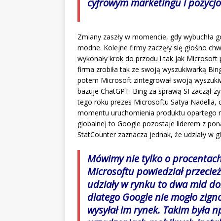
cyfrowym marketingu i pozycj
Zmiany zaszły w momencie, gdy wybuchła go
modne. Kolejne firmy zaczęły się głośno chw
wykonały krok do przodu i tak jak Microsof
firma zrobiła tak ze swoją wyszukiwarką Bin
potem Microsoft zintegrował swoją wyszuki
bazuje ChatGPT. Bing za sprawą SI zaczął zy
tego roku prezes Microsoftu Satya Nadella, og
momentu uruchomienia produktu opartego na S
globalnej to Google pozostaje liderem z po
StatCounter zaznacza jednak, że udziały w g
Mówimy nie tylko o procentach
Microsoftu powiedział przecie
udziały w rynku to dwa mld dol
dlatego Google nie mogło zign
wysyłał im rynek. Takim była 