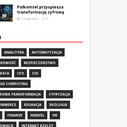
Polkomtel przyspiesza
transformację cyfrową
7 maja 2026
0
I
ANALITYKA
AUTOMATYZACJA
NKOWOŚĆ
BEZPIECZEŃSTWO
 DATA
CFO
CIO
UD COMPUTING
ROWA TRANSFORMACJA
CYFRYZACJA
OMMERCE
EDUKACJA
EKOLOGIA
FINANSE
HANDEL
HR
OWACJE
INTERNET RZECZY