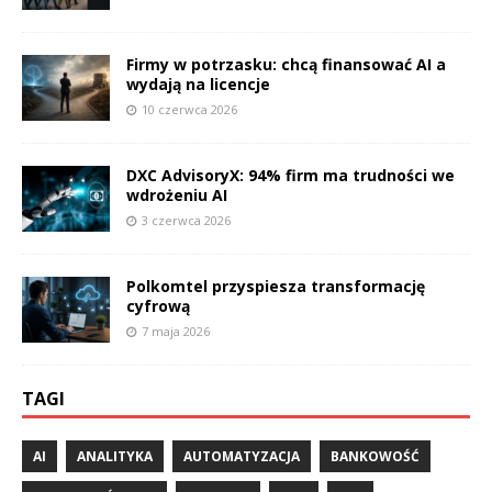
Firmy w potrzasku: chcą finansować AI a
wydają na licencje
10 czerwca 2026
DXC AdvisoryX: 94% firm ma trudności we
wdrożeniu AI
3 czerwca 2026
Polkomtel przyspiesza transformację
cyfrową
7 maja 2026
TAGI
AI
ANALITYKA
AUTOMATYZACJA
BANKOWOŚĆ