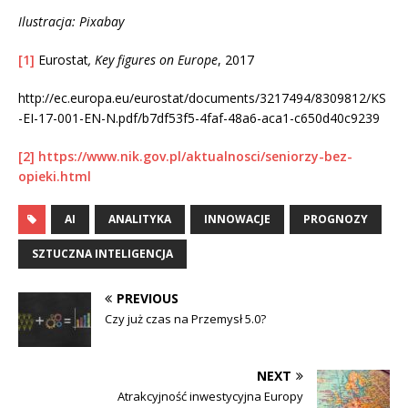
Ilustracja: Pixabay
[1]
Eurostat
, Key figures on Europe
, 2017
http://ec.europa.eu/eurostat/documents/3217494/8309812/KS
-EI-17-001-EN-N.pdf/b7df53f5-4faf-48a6-aca1-c650d40c9239
[2]
https://www.nik.gov.pl/aktualnosci/seniorzy-bez-
opieki.html
AI
ANALITYKA
INNOWACJE
PROGNOZY
SZTUCZNA INTELIGENCJA
PREVIOUS
Czy już czas na Przemysł 5.0?
NEXT
Atrakcyjność inwestycyjna Europy