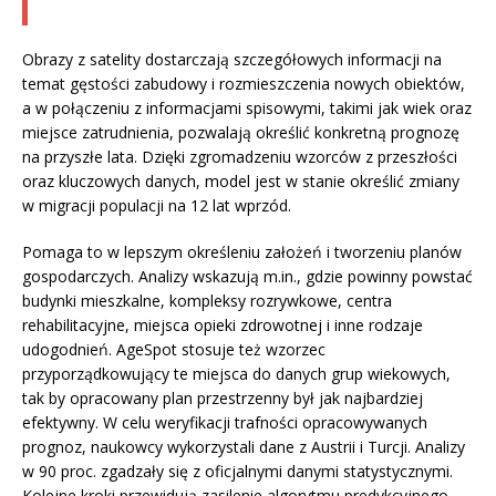
Obrazy z satelity dostarczają szczegółowych informacji na
temat gęstości zabudowy i rozmieszczenia nowych obiektów,
a w połączeniu z informacjami spisowymi, takimi jak wiek oraz
miejsce zatrudnienia, pozwalają określić konkretną prognozę
na przyszłe lata. Dzięki zgromadzeniu wzorców z przeszłości
oraz kluczowych danych, model jest w stanie określić zmiany
w migracji populacji na 12 lat wprzód.
Pomaga to w lepszym określeniu założeń i tworzeniu planów
gospodarczych. Analizy wskazują m.in., gdzie powinny powstać
budynki mieszkalne, kompleksy rozrywkowe, centra
rehabilitacyjne, miejsca opieki zdrowotnej i inne rodzaje
udogodnień. AgeSpot stosuje też wzorzec
przyporządkowujący te miejsca do danych grup wiekowych,
tak by opracowany plan przestrzenny był jak najbardziej
efektywny. W celu weryfikacji trafności opracowywanych
prognoz, naukowcy wykorzystali dane z Austrii i Turcji. Analizy
w 90 proc. zgadzały się z oficjalnymi danymi statystycznymi.
Kolejne kroki przewidują zasilenie algorytmu predykcyjnego