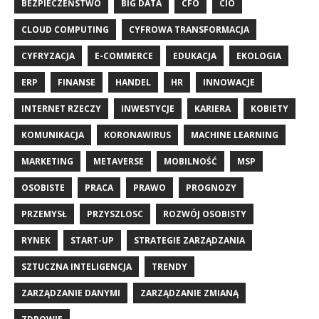
BEZPIECZEŃSTWO
BIG DATA
CFO
CIO
CLOUD COMPUTING
CYFROWA TRANSFORMACJA
CYFRYZACJA
E-COMMERCE
EDUKACJA
EKOLOGIA
ERP
FINANSE
HANDEL
HR
INNOWACJE
INTERNET RZECZY
INWESTYCJE
KARIERA
KOBIETY
KOMUNIKACJA
KORONAWIRUS
MACHINE LEARNING
MARKETING
METAVERSE
MOBILNOŚĆ
MSP
OSOBISTE
PRACA
PRAWO
PROGNOZY
PRZEMYSŁ
PRZYSZLOSC
ROZWÓJ OSOBISTY
RYNEK
START-UP
STRATEGIE ZARZĄDZANIA
SZTUCZNA INTELIGENCJA
TRENDY
ZARZĄDZANIE DANYMI
ZARZĄDZANIE ZMIANĄ