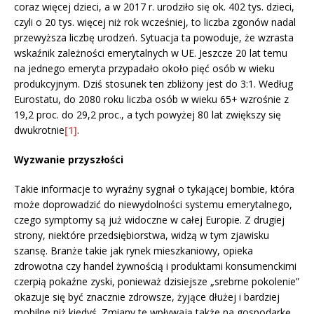
coraz więcej dzieci, a w 2017 r. urodziło się ok. 402 tys. dzieci,
czyli o 20 tys. więcej niż rok wcześniej, to liczba zgonów nadal
przewyższa liczbę urodzeń. Sytuacja ta powoduje, że wzrasta
wskaźnik zależności emerytalnych w UE. Jeszcze 20 lat temu
na jednego emeryta przypadało około pięć osób w wieku
produkcyjnym. Dziś stosunek ten zbliżony jest do 3:1. Według
Eurostatu, do 2080 roku liczba osób w wieku 65+ wzrośnie z
19,2 proc. do 29,2 proc., a tych powyżej 80 lat zwiększy się
dwukrotnie
[1]
.
Wyzwanie przyszłości
Takie informacje to wyraźny sygnał o tykającej bombie, która
może doprowadzić do niewydolności systemu emerytalnego,
czego symptomy są już widoczne w całej Europie. Z drugiej
strony, niektóre przedsiębiorstwa, widzą w tym zjawisku
szansę. Branże takie jak rynek mieszkaniowy, opieka
zdrowotna czy handel żywnością i produktami konsumenckimi
czerpią pokaźne zyski, ponieważ dzisiejsze „srebrne pokolenie”
okazuje się być znacznie zdrowsze, żyjące dłużej i bardziej
mobilne niż kiedyś. Zmiany te wpływają także na gospodarkę