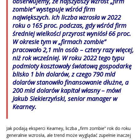
obserwujemy, że najszybszy wzrost „firm
zombie” występuje wśród firm
największych. Ich liczba wzrosła w 2022
roku o 165 proc. podczas, gdy wśród firm
średniej wielkości przyrost wyniósł 66 proc.
W okresie tym w „firmach zombie”
pracowało 2,1 mln osób – cztery razy więcej,
niż rok wcześniej. W roku 2022 tego typu
podmioty kosztowały światową gospodarkę
blisko 1 bln dolarów, z czego 790 mld
dolarów stanowiło finansowanie dłużne, a
200 mld dolarów kapitał własny – mówi
Jakub Siekierzyński, senior manager w
Kearney.
Jak podają eksperci Kearney, liczba „firm zombie” rok do roku
generalnie wzrosła, ale trend może wyglądać zupełnie inaczej