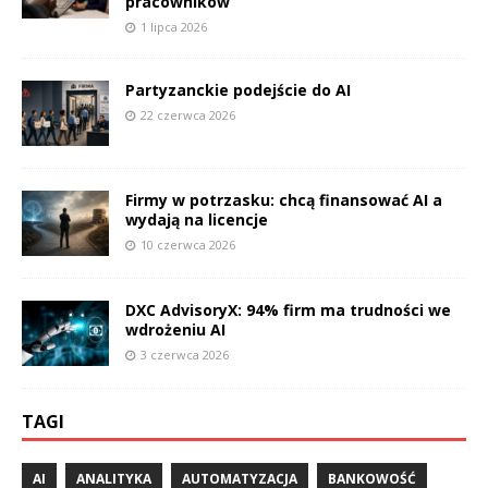
pracowników
1 lipca 2026
Partyzanckie podejście do AI
22 czerwca 2026
Firmy w potrzasku: chcą finansować AI a
wydają na licencje
10 czerwca 2026
DXC AdvisoryX: 94% firm ma trudności we
wdrożeniu AI
3 czerwca 2026
TAGI
AI
ANALITYKA
AUTOMATYZACJA
BANKOWOŚĆ