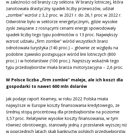
w zależności od branży czy sektora. W branży lotniczej, która
zanotowała drastyczny spadek liczby przewozów, udział
„zombie” wzrósł z 3,2 proc. w 2021 r. do 26,1 proc w 2022 r.
Odwrotnie było w sektorze energetycznym, gdzie wysokie
zyski związane z rosnącymi cenami energii spowodowały
spadek liczby tego typu podmiotów o 13 proc. Największy
wzrost udziału „firm zombie” wśród wszystkich branż
odnotowała turystyka (140 proc.) – głównie ze względu na
podobne zjawisko postępujące wśród linii lotniczych (800
proc.) i w hotelarstwie (100 proc.). Najniższy wskaźnik tego
typu przedsiębiorstw miała branża motoryzacyjna – 2,6 proc.
W Polsce liczba „firm zombie” maleje, ale ich koszt dla
gospodarki to nawet 600 mln dolarów
Jak podaje raport Kearney, w roku 2022 Polska miała
najwyższe w Europie koszty finansowania kredytowego, ze
średnią stopą procentową dla przedsiębiorstw na poziomie
3,57 proc. Relatywnie wysokie koszty finansowania, w tym
również obrotowego, stanowiły jedną z przesłanek wyższej niż
w poprzednich latach skali bankructw polskich przedsiębiorstw.