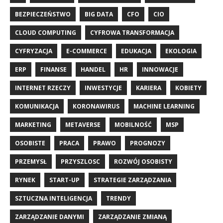
BEZPIECZEŃSTWO
BIG DATA
CFO
CIO
CLOUD COMPUTING
CYFROWA TRANSFORMACJA
CYFRYZACJA
E-COMMERCE
EDUKACJA
EKOLOGIA
ERP
FINANSE
HANDEL
HR
INNOWACJE
INTERNET RZECZY
INWESTYCJE
KARIERA
KOBIETY
KOMUNIKACJA
KORONAWIRUS
MACHINE LEARNING
MARKETING
METAVERSE
MOBILNOŚĆ
MSP
OSOBISTE
PRACA
PRAWO
PROGNOZY
PRZEMYSŁ
PRZYSZLOSC
ROZWÓJ OSOBISTY
RYNEK
START-UP
STRATEGIE ZARZĄDZANIA
SZTUCZNA INTELIGENCJA
TRENDY
ZARZĄDZANIE DANYMI
ZARZĄDZANIE ZMIANĄ