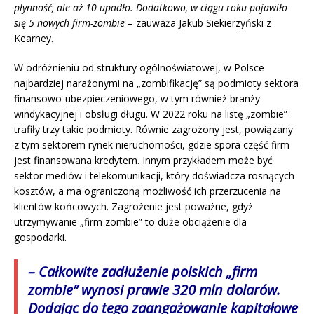
płynność, ale aż 10 upadło. Dodatkowo, w ciągu roku pojawiło
się 5 nowych firm-zombie
– zauważa Jakub Siekierzyński z
Kearney.
W odróżnieniu od struktury ogólnoświatowej, w Polsce
najbardziej narażonymi na „zombifikację” są podmioty sektora
finansowo-ubezpieczeniowego, w tym również branży
windykacyjnej i obsługi długu. W 2022 roku na listę „zombie”
trafiły trzy takie podmioty. Równie zagrożony jest, powiązany
z tym sektorem rynek nieruchomości, gdzie spora część firm
jest finansowana kredytem. Innym przykładem może być
sektor mediów i telekomunikacji, który doświadcza rosnących
kosztów, a ma ograniczoną możliwość ich przerzucenia na
klientów końcowych. Zagrożenie jest poważne, gdyż
utrzymywanie „firm zombie” to duże obciążenie dla
gospodarki.
– Całkowite zadłużenie polskich „firm
zombie” wynosi prawie 320 mln dolarów.
Dodając do tego zaangażowanie kapitałowe