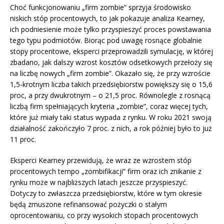
Choć funkcjonowaniu „firm zombie” sprzyja środowisko
niskich stóp procentowych, to jak pokazuje analiza Kearney,
ich podniesienie może tylko przyspieszyć proces powstawania
tego typu podmiotów. Biorąc pod uwagę rosnące globalnie
stopy procentowe, eksperci przeprowadzili symulację, w której
zbadano, jak dalszy wzrost kosztów odsetkowych przełoży się
na liczbę nowych „firm zombie”. Okazało się, że przy wzroście
1,5-krotnym liczba takich przedsiębiorstw powiększy się o 15,6
proc, a przy dwukrotnym – o 21,5 proc. Równolegle z rosnącą
liczbą firm spełniających kryteria „zombie”, coraz więcej tych,
które już miały taki status wypada z rynku. W roku 2021 swoją
działalność zakończyło 7 proc. z nich, a rok później było to już
11 proc.
Eksperci Kearney przewidują, że wraz ze wzrostem stóp
procentowych tempo „zombifikacji” firm oraz ich znikanie z
rynku może w najbliższych latach jeszcze przyspieszyć.
Dotyczy to zwłaszcza przedsiębiorstw, które w tym okresie
będą zmuszone refinansować pożyczki o stałym
oprocentowaniu, co przy wysokich stopach procentowych