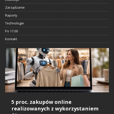
Zarządzanie
Raporty
Technologie
Po 17.00
Kontakt
5 proc. zakupów online
Badanie Snowflake: AI daje
Sztuczna inteligencja i rynek
Nie szanujemy influencerów, bo…
IDC: sztuczna inteligencja będzie
realizowanych z wykorzystaniem
pozytywny bilans zatrudnienia
pracy: Raport branżowy wskazuje
Nic nie wiemy o ich pracy?
wszędzie