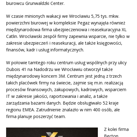
biurowcu Grunwaldzki Center.
W czasie minionych wakacji we Wrocławiu 5,75 tys. mkw.
powierzchni biurowej w kompleksie Pegaz wynajęła również
międzynarodowa firma ubezpieczeniowa i reasekuracyjna XL
Catlin. Wrocławski zespół firmy zapewnia wsparcie, nie tylko w
zakresie ubezpieczeń i reasekuracji, ale także księgowości,
finansów, kadr i usług informatycznych.
W połowie tamtego roku centrum usług wspólnych przy ulicy
Dubois 41 na Nadodrzu we Wrocławiu otworzył także
międzynarodowy koncern 3M. Centrum jest jedną z trzech
takich placówek firmy na świecie, zajmie się m.in. realizacją
procesów finansowych, zakupowych, kadrowych, wsparciem
IT w zakresie jakości, raportowania i analiz, a także
zarządzania bazami danych. Będzie obsługiwało 52 kraje
regionu EMEA. Zatrudnienie znalazło w nim 400 osób, ale
firma planuje poszerzyć team.
Z kolei firma
Becton