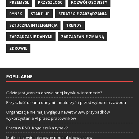
PRZEMYSŁ
PRZYSZLOSC
ROZWÓJ OSOBISTY
RYNEK
START-UP
STRATEGIE ZARZĄDZANIA
SZTUCZNA INTELIGENCJA
TRENDY
ZARZĄDZANIE DANYMI
ZARZĄDZANIE ZMIANĄ
ZDROWIE
POPULARNE
Gdzie jest granica dozwolonej krytyki w Internecie?
Przyszłość usłana danymi – maturzyści przed wyborem zawodu
Organizacje nie mają wglądu nawet w 89% przypadków
wykorzystania AI przez pracowników
Praca w R&D. Kogo szuka rynek?
Matki i ojcowie: nierówny podział obowiązków