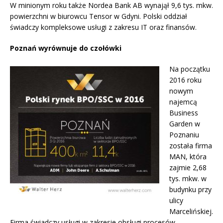
W minionym roku także Nordea Bank AB wynajął 9,6 tys. mkw.
powierzchni w biurowcu Tensor w Gdyni. Polski oddział
świadczy kompleksowe usługi z zakresu IT oraz finansów.
Poznań wyrównuje do czołówki
Na początku
2016 roku
nowym
najemcą
Business
Garden w
Poznaniu
została firma
MAN, która
zajmie 2,68
tys. mkw. w
budynku przy
ulicy
Marcelińskiej.
Firma świadczy usługi w zakresie obsługi procesów