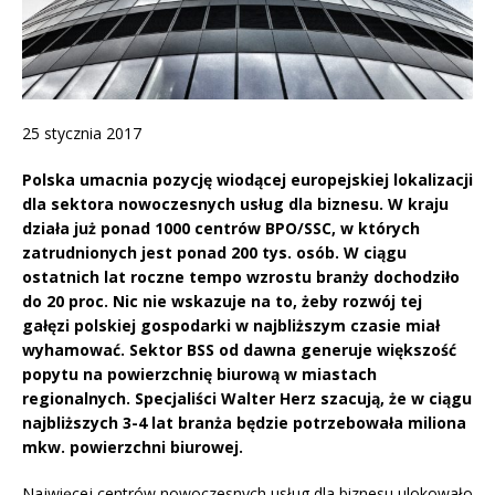
25 stycznia 2017
Polska umacnia pozycję wiodącej europejskiej lokalizacji
dla sektora nowoczesnych usług dla biznesu. W kraju
działa już ponad 1000 centrów BPO/SSC, w których
zatrudnionych jest ponad 200 tys. osób. W ciągu
ostatnich lat roczne tempo wzrostu branży dochodziło
do 20 proc. Nic nie wskazuje na to, żeby rozwój tej
gałęzi polskiej gospodarki w najbliższym czasie miał
wyhamować. Sektor BSS od dawna generuje większość
popytu na powierzchnię biurową w miastach
regionalnych. Specjaliści Walter Herz szacują, że w ciągu
najbliższych 3-4 lat branża będzie potrzebowała miliona
mkw. powierzchni biurowej.
Najwięcej centrów nowoczesnych usług dla biznesu ulokowało