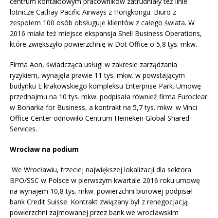
centrum kontaktowym pracowników zatrudniały też linie
lotnicze Cathay Pacific Airways z Hongkongu. Biuro z
zespołem 100 osób obsługuje klientów z całego świata. W
2016 miała też miejsce ekspansja Shell Business Operations,
które zwiększyło powierzchnię w Dot Office o 5,8 tys. mkw.
Firma Aon, świadcząca usługi w zakresie zarządzania
ryzykiem, wynajęła prawie 11 tys. mkw. w powstającym
budynku E krakowskiego kompleksu Enterprise Park. Umowę
przednajmu na 10 tys. mkw. podpisała również firma Euroclear
w Bonarka for Business, a kontrakt na 5,7 tys. mkw. w Vinci
Office Center odnowiło Centrum Heineken Global Shared
Services.
Wrocław na podium
We Wrocławiu, trzeciej największej lokalizacji dla sektora
BPO/SSC w Polsce w pierwszym kwartale 2016 roku umowę
na wynajem 10,8 tys. mkw. powierzchni biurowej podpisał
bank Credit Suisse. Kontrakt związany był z renegocjacją
powierzchni zajmowanej przez bank we wrocławskim