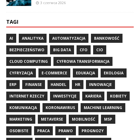
3 czerwca 2026
TAGI
AI
ANALITYKA
AUTOMATYZACJA
BANKOWOŚĆ
BEZPIECZEŃSTWO
BIG DATA
CFO
CIO
CLOUD COMPUTING
CYFROWA TRANSFORMACJA
CYFRYZACJA
E-COMMERCE
EDUKACJA
EKOLOGIA
ERP
FINANSE
HANDEL
HR
INNOWACJE
INTERNET RZECZY
INWESTYCJE
KARIERA
KOBIETY
KOMUNIKACJA
KORONAWIRUS
MACHINE LEARNING
MARKETING
METAVERSE
MOBILNOŚĆ
MSP
OSOBISTE
PRACA
PRAWO
PROGNOZY