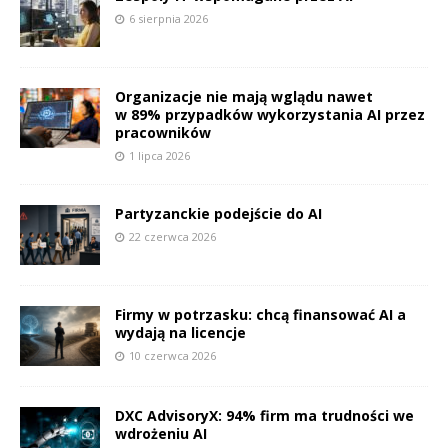
6 sierpnia 2026
Organizacje nie mają wglądu nawet
w 89% przypadków wykorzystania AI przez
pracowników
1 lipca 2026
Partyzanckie podejście do AI
22 czerwca 2026
Firmy w potrzasku: chcą finansować AI a
wydają na licencje
10 czerwca 2026
DXC AdvisoryX: 94% firm ma trudności we
wdrożeniu AI