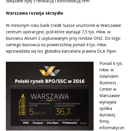
związane były z relokacją i konsolidacją firm.
Warszawa rozwija skrzydła
W minionym roku bank Credit Suisse uruchomił w Warszawie
centrum operacyjne, pod które wynajął 7,5 tys. mkw. w
biurowcu Atrium 2 usytuowanym przy rondzie ONZ. Do tego
samego biurowca na powierzchnię ponad 4 tys. mkw.
wprowadziła się też globalna kancelaria prawna DLA Piper.
Ponad 6 tys.
mkw. w
Gdańskim
Business
Center w
Warszawie
wynajęła
spółka
duńskiej
firmy
informatyczn