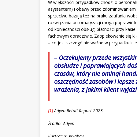
W większości przypadków chodzi o personaln
asystentem) i obawy przed zdominowaniem pr
sprzeciwu bazują też na braku zaufania wo
rozwiązania automatyzacji mogą poprawić ko
od konieczności obsługi płatności przy kasie
fachowym doradztwie. Zaopiekowanie się kli
– co jest szczególnie ważne w przypadku kli
– Oczekujemy przede wszystki
obsłudze i poprawiających do
czasów, który nie ominął handlu
oszczędność zasobów i lepsze
wrażenia, z jakimi klient wyjdz
[1]
Adyen Retail Report 2023
Źródło: Adyen
Ilustracja: Pixabay