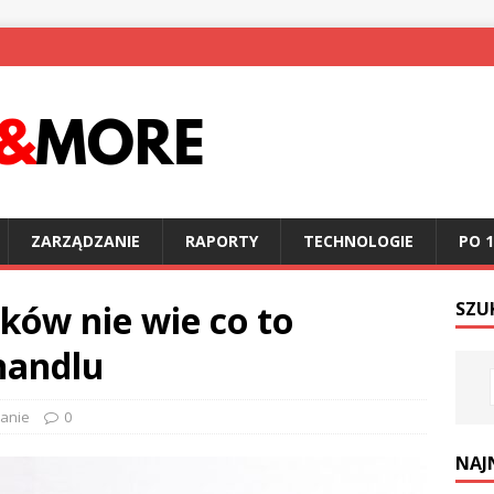
ZARZĄDZANIE
RAPORTY
TECHNOLOGIE
PO 1
aków nie wie co to
SZU
handlu
anie
0
NAJ