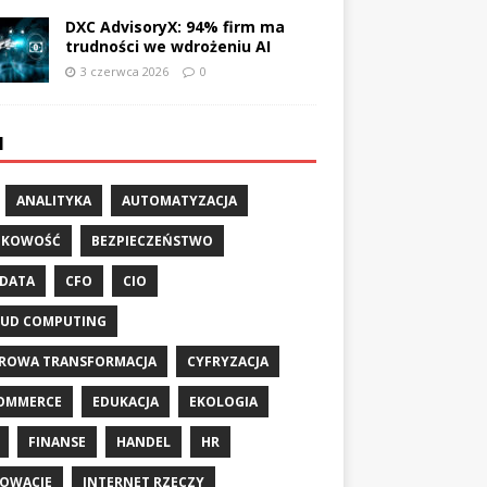
DXC AdvisoryX: 94% firm ma
trudności we wdrożeniu AI
3 czerwca 2026
0
I
ANALITYKA
AUTOMATYZACJA
NKOWOŚĆ
BEZPIECZEŃSTWO
 DATA
CFO
CIO
UD COMPUTING
ROWA TRANSFORMACJA
CYFRYZACJA
OMMERCE
EDUKACJA
EKOLOGIA
FINANSE
HANDEL
HR
OWACJE
INTERNET RZECZY