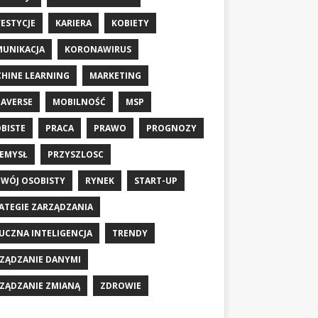
ESTYCJE
KARIERA
KOBIETY
UNIKACJA
KORONAWIRUS
HINE LEARNING
MARKETING
AVERSE
MOBILNOŚĆ
MSP
BISTE
PRACA
PRAWO
PROGNOZY
EMYSŁ
PRZYSZLOSC
WÓJ OSOBISTY
RYNEK
START-UP
ATEGIE ZARZĄDZANIA
UCZNA INTELIGENCJA
TRENDY
ZĄDZANIE DANYMI
ZĄDZANIE ZMIANĄ
ZDROWIE