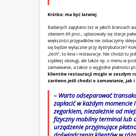
Krótko: ma być łatwiej
Badanych zapytano też w jakich branżach au
zdaniem 69 proc., uplasowały się stacje paliw
większości przypadków nie zobaczymy sklepó
się będzie wyłącznie przy dystrybutorze? Ko
„tech”, to kina i restauracje. Nie chodzi tu
szybkiej obsługi, ale także np. o menu w po
zamawianie, a także o wygodne płatności prz
klientów restauracji mogło w zeszłym r
zarówno jeśli chodzi o zamawianie, jak 
– Warto odseparować transakcj
zapłacić w każdym momencie i
zegarkiem, niezależnie od mie
fizyczny mobilny terminal lub 
urządzenie przyjmujące płatno
doświadczenia klientów w ró