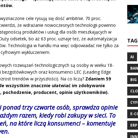
entów.
wyznaczone cele rysują się dość ambitnie. 70 proc.
 twierdzi, że wdrażanie nowoczesnych technologii powinno
stępnością produktów i usług dla osób mieszkających w
Duży odsetek, bo aż 63 proc. uznaje też, że automatyzacja
TAG
orów. Technologia w handlu ma więc odpowiadać nie tylko za
 z cyfrowym wykluczeniem.
AI
lowych rozwiązań technologicznych są osoby w wieku 18-
BA
ści bezgotówkowych oraz konsumenci LEC (Leading Edge
rost trendów w przyszłości). Na co liczą?
Zdaniem 59
BIG
de wszystkim znacznie ułatwiać im
zdobywanie
CLO
i, pochodzenie, producent, opinie użytkowników).
CYF
i ponad trzy czwarte osób, sprawdza opinie
E-C
ażdym razem, kiedy robi zakupy w sieci. To
ień, na które liczą konsumenci –
komentuje
ERP
yen.
INN