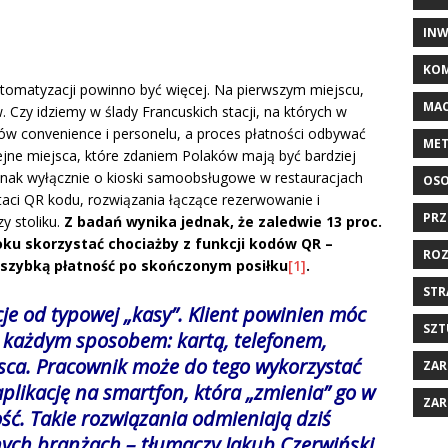
INW
KOM
tomatyzacji powinno być więcej. Na pierwszym miejscu,
MAC
. Czy idziemy w ślady Francuskich stacji, na których w
w convenience i personelu, a proces płatności odbywać
MET
lejne miejsca, które zdaniem Polaków mają być bardziej
 jednak wyłącznie o kioski samoobsługowe w restauracjach
OSO
staci QR kodu, rozwiązania łączące rezerwowanie i
PRZ
y stoliku.
Z badań wynika jednak, że zaledwie 13 proc.
oku skorzystać chociażby z funkcji kodów QR –
ROZ
i szybką płatność po skończonym posiłku
[1]
.
STR
e od typowej „kasy”. Klient powinien móc
SZT
 każdym sposobem: kartą, telefonem,
jsca. Pracownik może do tego wykorzystać
ZAR
aplikację na smartfon, która „zmienia” go w
ZAR
ść. Takie rozwiązania odmieniają dziś
żnych branżach
– tłumaczy Jakub Czerwiński