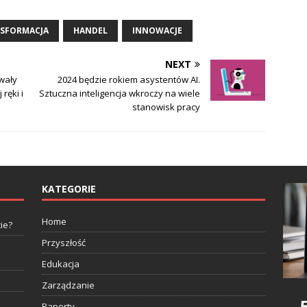
SFORMACJA
HANDEL
INNOWACJE
NEXT
wały
2024 będzie rokiem asystentów AI.
ręki i
Sztuczna inteligencja wkroczy na wiele
stanowisk pracy
KATEGORIE
Home
ie?
Przyszłość
Edukacja
Zarządzanie
Raporty