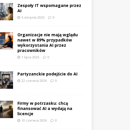
Zespoły IT wspomagane przez
AI
6 sierpnia 2026
0
Organizacje nie mają wglądu
nawet w 89% przypadków
wykorzystania AI przez
pracowników
1 lipca 2026
0
Partyzanckie podejście do AI
22 czerwca 2026
0
Firmy w potrzasku: chcą
finansować AI a wydają na
licencje
10 czerwca 2026
0