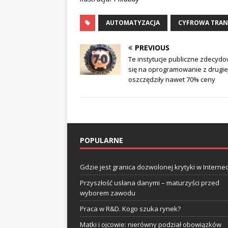
AUTOMATYZACJA
CYFROWA TRAN
PREVIOUS
Te instytucje publiczne zdecydo
się na oprogramowanie z drugiej 
oszczędziły nawet 70% ceny
POPULARNE
Gdzie jest granica dozwolonej krytyki w Internec
Przyszłość usłana danymi – maturzyści przed
wyborem zawodu
Praca w R&D. Kogo szuka rynek?
Matki i ojcowie: nierówny podział obowiązków