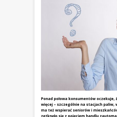
Ponad połowa konsumentów oczekuje, że
więcej – szczególnie na stacjach paliw,
ma też wspierać seniorów i mieszkańców
zetknęło się z pojęciem handlu zautom