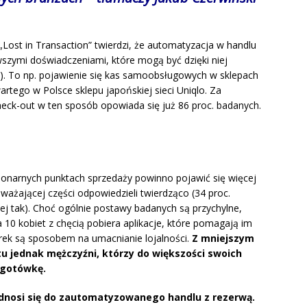
Lost in Transaction” twierdzi, że automatyzacja w handlu
wszymi doświadczeniami, które mogą być dzięki niej
). To np. pojawienie się kas samoobsługowych w sklepach
tego w Polsce sklepu japońskiej sieci Uniqlo. Za
check-out w ten sposób opowiada się już 86 proc. badanych.
cjonarnych punktach sprzedaży powinno pojawić się więcej
ważającej części odpowiedzieli twierdząco (34 proc.
ej tak). Choć ogólnie postawy badanych są przychylne,
a 10 kobiet z chęcią pobiera aplikacje, które pomagają im
rek są sposobem na umacnianie lojalności.
Z mniejszym
jednak mężczyźni, którzy do większości swoich
 gotówkę.
odnosi się do zautomatyzowanego handlu z rezerwą.