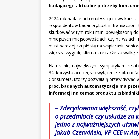
badającego aktualne potrzeby konsum
2024 rok nadaje automatyzacji nowy kurs, a 
respondentów badania „Lost in transaction”
skutkować w tym roku m.in. powiększoną do
mniejszych miejscowościach czy na wsiach. 
musi bardziej skupić się na wspieraniu seni
większą wygodę klienta, ale także za walkę
Naturalnie, największymi sympatykami retai
34, korzystające często wyłącznie z płatno
Consumers, którzy pozwalają przewidywać wz
proc. badanych automatyzacja ma prze
informacji na temat produktu (składnik
– Zdecydowana większość, czyl
o przedmiocie czy usłudze za k
jedno z najważniejszych ułatw
Jakub Czerwiński, VP CEE w Ad