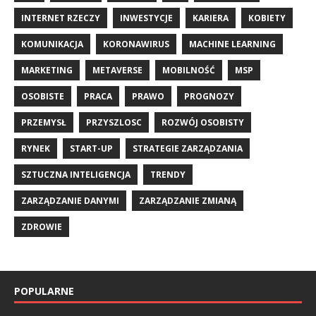
INTERNET RZECZY
INWESTYCJE
KARIERA
KOBIETY
KOMUNIKACJA
KORONAWIRUS
MACHINE LEARNING
MARKETING
METAVERSE
MOBILNOŚĆ
MSP
OSOBISTE
PRACA
PRAWO
PROGNOZY
PRZEMYSŁ
PRZYSZLOSC
ROZWÓJ OSOBISTY
RYNEK
START-UP
STRATEGIE ZARZĄDZANIA
SZTUCZNA INTELIGENCJA
TRENDY
ZARZĄDZANIE DANYMI
ZARZĄDZANIE ZMIANĄ
ZDROWIE
POPULARNE