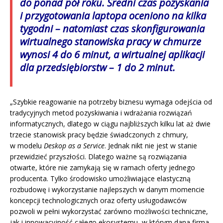
do ponad pół roku. Średni czas pozyskania
i przygotowania laptopa oceniono na kilka
tygodni – natomiast czas skonfigurowania
wirtualnego stanowiska pracy w chmurze
wynosi 4 do 6 minut, a wirtualnej aplikacji
dla przedsiębiorstw – 1 do 2 minut.
„Szybkie reagowanie na potrzeby biznesu wymaga odejścia od
tradycyjnych metod pozyskiwania i wdrażania rozwiązań
informatycznych, dlatego w ciągu najbliższych kilku lat aż dwie
trzecie stanowisk pracy będzie świadczonych z chmury,
w modelu
Deskop as a Service
. Jednak nikt nie jest w stanie
przewidzieć przyszłości. Dlatego ważne są rozwiązania
otwarte, które nie zamykają się w ramach oferty jednego
producenta. Tylko środowisko umożliwiające elastyczną
rozbudowę i wykorzystanie najlepszych w danym momencie
koncepcji technologicznych oraz oferty usługodawców
pozwoli w pełni wykorzystać zarówno możliwości techniczne,
jak i innowacyjność całego ekosystemu, w którym dana firma