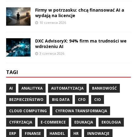
Firmy w potrzasku: chcą finansować AI a
wydają na licencje
10 czerwca 2026
DXC AdvisoryX: 94% firm ma trudności we
wdrożeniu AI
3 czerwca 2026
TAGI
AI
ANALITYKA
AUTOMATYZACJA
BANKOWOŚĆ
BEZPIECZEŃSTWO
BIG DATA
CFO
CIO
CLOUD COMPUTING
CYFROWA TRANSFORMACJA
CYFRYZACJA
E-COMMERCE
EDUKACJA
EKOLOGIA
ERP
FINANSE
HANDEL
HR
INNOWACJE