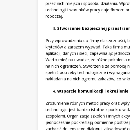
przez nich miejsca i sposobu działania. Wp
technologii i warunków pracy daje firmom prz
roboczej.
Stworzenie bezpiecznej przestrzen
Przy wprowadzeniu do firmy elastyczności, 
kryteriów a zarazem wyzwań. Taka firma m
aplikacji, danych i sieci, zapewniając jednoc
Warto mieć na uwadze, że różne pokolenia 
na nich ograniczeń. Stworzenie za pomocą n
spełnić potrzeby technologiczne i wymagan
nakładania na nich ogromu zakazów, co w ko
Wsparcie komunikacji i określenie
Zrozumienie różnych metod pracy oraz wpły
technologie jest bardzo istotne z punktu wi
zespołami. Organizacja szkoleń i innych ak
jednocześnie podkreślają odmienne postrze
zachęcić do lepszego dialogu i zlikwidować 