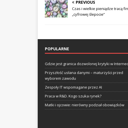
PREVIOUS
Czas i wielkie pieniądze tracą fi
„cyfrowej ślepocie”
POPULARNE
Gdzie jest granica dozwolonej krytyki w Internec
Przyszłość usłana danymi – maturzyści przed
wyborem zawodu
Zespoły IT wspomagane przez AI
Praca w R&D. Kogo szuka rynek?
Matki i ojcowie: nierówny podział obowiązków