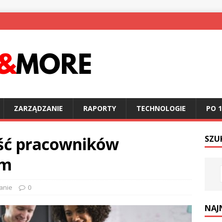
ZARZĄDZANIE
RAPORTY
TECHNOLOGIE
PO 1
ść pracowników
SZU
rm
anie
0
NAJ