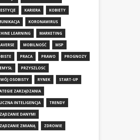
ESTYCJE
KARIERA
KOBIETY
UNIKACJA
KORONAWIRUS
HINE LEARNING
MARKETING
AVERSE
MOBILNOŚĆ
MSP
BISTE
PRACA
PRAWO
PROGNOZY
EMYSŁ
PRZYSZLOSC
WÓJ OSOBISTY
RYNEK
START-UP
ATEGIE ZARZĄDZANIA
UCZNA INTELIGENCJA
TRENDY
ZĄDZANIE DANYMI
ZĄDZANIE ZMIANĄ
ZDROWIE