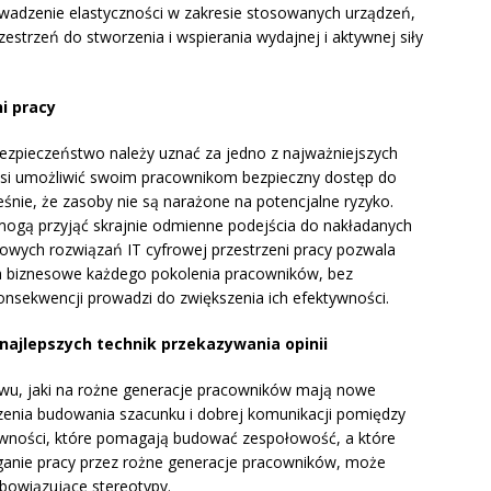
rowadzenie elastyczności w zakresie stosowanych urządzeń,
estrzeń do stworzenia i wspierania wydajnej i aktywnej siły
i pracy
bezpieczeństwo należy uznać za jedno z najważniejszych
usi umożliwić swoim pracownikom bezpieczny dostęp do
ześnie, że zasoby nie są narażone na potencjalne ryzyko.
mogą przyjąć skrajnie odmienne podejścia do nakładanych
owych rozwiązań IT cyfrowej przestrzeni pracy pozwala
ia biznesowe każdego pokolenia pracowników, bez
nsekwencji prowadzi do zwiększenia ich efektywności.
 najlepszych technik przekazywania opinii
wu, jaki na rożne generacje pracowników mają nowe
dzenia budowania szacunku i dobrej komunikacji pomiędzy
tywności, które pomagają budować zespołowość, a które
ganie pracy przez rożne generacje pracowników, może
obowiązujące stereotypy.