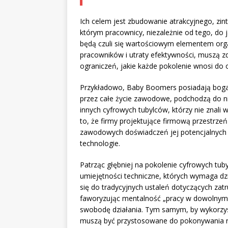
Ich celem jest zbudowanie atrakcyjnego, zi
którym pracownicy, niezależnie od tego, do 
będą czuli się wartościowym elementem organ
pracowników i utraty efektywności, muszą z
ograniczeń, jakie każde pokolenie wnosi do o
Przykładowo, Baby Boomers posiadają bogatą
przez całe życie zawodowe, podchodzą do nie
innych cyfrowych tubylców, którzy nie znali 
to, że firmy projektujące firmową przestrze
zawodowych doświadczeń jej potencjalnych
technologie.
Patrząc głębniej na pokolenie cyfrowych tuby
umiejętności techniczne, których wymaga dzi
się do tradycyjnych ustaleń dotyczących zatrud
faworyzując mentalność „pracy w dowolnym m
swobodę działania. Tym samym, by wykorzys
muszą być przystosowane do pokonywania ró