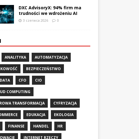
DXC AdvisoryX: 94% firm ma
trudności we wdrożeniu AI
3 czerwca 2026
0
I
ANALITYKA
AUTOMATYZACJA
NKOWOŚĆ
BEZPIECZEŃSTWO
 DATA
CFO
CIO
UD COMPUTING
ROWA TRANSFORMACJA
CYFRYZACJA
OMMERCE
EDUKACJA
EKOLOGIA
FINANSE
HANDEL
HR
OWACJE
INTERNET RZECZY