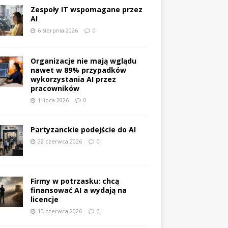
Zespoły IT wspomagane przez
AI
6 sierpnia 2026
0
Organizacje nie mają wglądu
nawet w 89% przypadków
wykorzystania AI przez
pracowników
1 lipca 2026
0
Partyzanckie podejście do AI
22 czerwca 2026
0
Firmy w potrzasku: chcą
finansować AI a wydają na
licencje
10 czerwca 2026
0