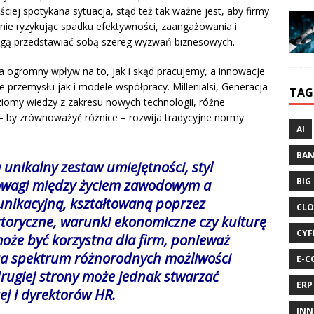
ciej spotykana sytuacja, stąd też tak ważne jest, aby firmy
nie ryzykując spadku efektywności, zaangażowania i
mogą przedstawiać sobą szereg wyzwań biznesowych.
a ogromny wpływ na to, jak i skąd pracujemy, a innowacje
przemysłu jak i modele współpracy. Millenialsi, Generacja
TAG
ziomy wiedzy z zakresu nowych technologii, różne
 – by zrównoważyć różnice – rozwija tradycyjne normy
AI
BA
 unikalny zestaw umiejętności, styl
BIG
owagi między życiem zawodowym a
nikacyjną, kształtowaną poprzez
CLO
toryczne, warunki ekonomiczne czy kulturę
CYF
oże być korzystna dla firm, ponieważ
rza spektrum różnorodnych możliwości
E-C
rugiej strony może jednak stwarzać
ERP
ej i dyrektorów HR.
INN