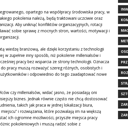
INW
ntegrowanego, opartego na współpracy środowiska pracy, w
jakiego pokolenia należą, będą traktowani uczciwie oraz
KOM
izacji. Aby uniknąć konfliktów organizacyjnych, rotacji
MAC
dawać sobie sprawę z mocnych stron, wartości, motywacji i
rganizacji.
MET
 wiedzę branżową, ale dzięki korzystaniu z technologii
OSO
j w zupełnie inny sposób, niż pokolenie millenialsów i
wcześniej pracy bez wsparcia ze strony technologii. Oznacza
PRZ
ń do pracy muszą rozważyć szereg różnych, osobistych i
ROZ
 użytkowników i odpowiednio do tego zaadaptować nowe
STR
lców czy millenialsów, widać jasno, że posiadają oni
SZT
siejszy biznes. Jednak równie często nie chcą dostosować
ZAR
nienia, takich jak praca w jednej lokalizacji biura,
iejscu” i rozwiązania, które pozwalają im na większą
ZAR
tać ich ogromne możliwości, przyszłe miejsca pracy
żnic pokoleniowych i muszą radzić sobie z