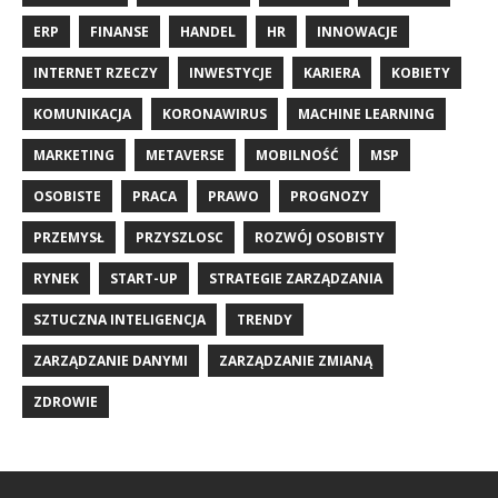
ERP
FINANSE
HANDEL
HR
INNOWACJE
INTERNET RZECZY
INWESTYCJE
KARIERA
KOBIETY
KOMUNIKACJA
KORONAWIRUS
MACHINE LEARNING
MARKETING
METAVERSE
MOBILNOŚĆ
MSP
OSOBISTE
PRACA
PRAWO
PROGNOZY
PRZEMYSŁ
PRZYSZLOSC
ROZWÓJ OSOBISTY
RYNEK
START-UP
STRATEGIE ZARZĄDZANIA
SZTUCZNA INTELIGENCJA
TRENDY
ZARZĄDZANIE DANYMI
ZARZĄDZANIE ZMIANĄ
ZDROWIE