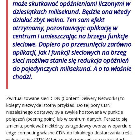
może skutkować opóźnieniami liczonymi w
dziesiątkach milisekund. Będzie ona wtedy
działać zbyt wolno. Ten sam efekt
otrzymamy, pozostawiając aplikację w
centrum i umieszczając na brzegu funkcje
sieciowe. Dopiero po przesunięciu zarówno
aplikacji, jak i funkcji sieciowych na brzeg
sieci możliwa stanie się redukcja opóźnień
do pojedynczych milisekund. A o to właśnie
chodzi.
Zwirtualizowane sieci CDN (Content Delivery Networks) to
kolejny niezwykle istotny przykład. Do tej pory CDN
niezależnego dostawcy była zwykle hostowana w punkcie
połączeń (peering point) lub w centrum danych. Teraz to się
zmienia, ponieważ niektórzy usługodawcy tworzą w oparciu o
edge computing własne CDN do lokalnego dostarczania treści
wideo i usług IPTV. W ten sposób oszczędzają na kosztach