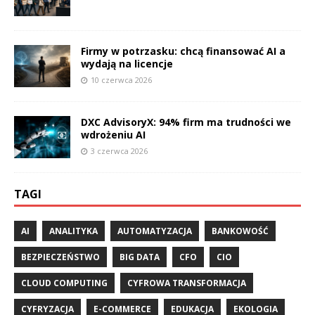
Firmy w potrzasku: chcą finansować AI a
wydają na licencje
10 czerwca 2026
DXC AdvisoryX: 94% firm ma trudności we
wdrożeniu AI
3 czerwca 2026
TAGI
AI
ANALITYKA
AUTOMATYZACJA
BANKOWOŚĆ
BEZPIECZEŃSTWO
BIG DATA
CFO
CIO
CLOUD COMPUTING
CYFROWA TRANSFORMACJA
CYFRYZACJA
E-COMMERCE
EDUKACJA
EKOLOGIA