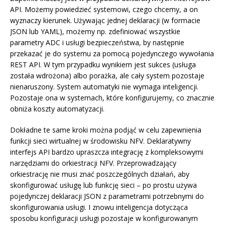
API. Możemy powiedzieć systemowi, czego chcemy, a on
wyznaczy kierunek. Używając jednej deklaracji (w formacie
JSON lub YAML), możemy np. zdefiniować wszystkie
parametry ADC i usługi bezpieczeństwa, by następnie
przekazać je do systemu za pomocą pojedynczego wywołania
REST API. W tym przypadku wynikiem jest sukces (usługa
została wdrożona) albo porażka, ale cały system pozostaje
nienaruszony. System automatyki nie wymaga inteligencji.
Pozostaje ona w systemach, które konfigurujemy, co znacznie
obniża koszty automatyzacji.
Dokładne te same kroki można podjąć w celu zapewnienia
funkcji sieci wirtualnej w środowisku NFV. Deklaratywny
interfejs API bardzo upraszcza integrację z kompleksowymi
narzędziami do orkiestracji NFV. Przeprowadzający
orkiestrację nie musi znać poszczególnych działań, aby
skonfigurować usługę lub funkcję sieci – po prostu używa
pojedynczej deklaracji JSON z parametrami potrzebnymi do
skonfigurowania usługi. I znowu inteligencja dotycząca
sposobu konfiguracji usługi pozostaje w konfigurowanym