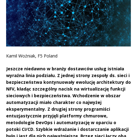
Kamil Woźniak, F5 Poland
Jeszcze niedawno w branży dostawców usług istniała
wyraźna linia podziału. Z jednej strony zespoły ds. sieci i
bezpieczeństwa kontynuowały ewolucję architektury do
NFV, kładąc szczególny nacisk na wirtualizację funkcji
sieciowych i bezpieczeństwa. Wchodzenie w obszar
automatyzacji miało charakter co najwyżej
eksperymentalny. Z drugiej strony programiści
entuzjastycznie przyjęli platformy chmurowe,
metodologie DevOps i automatyzację w oparciu o
potoki CI/CD. Szybkie wdrażanie i dostarczanie aplikacji
było i jest dla nich najważniejsze. Brzeg sieci łączy oba