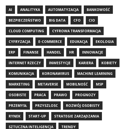
AI
ANALITYKA
AUTOMATYZACJA
BANKOWOŚĆ
BEZPIECZEŃSTWO
BIG DATA
CFO
CIO
CLOUD COMPUTING
CYFROWA TRANSFORMACJA
CYFRYZACJA
E-COMMERCE
EDUKACJA
EKOLOGIA
ERP
FINANSE
HANDEL
HR
INNOWACJE
INTERNET RZECZY
INWESTYCJE
KARIERA
KOBIETY
KOMUNIKACJA
KORONAWIRUS
MACHINE LEARNING
MARKETING
METAVERSE
MOBILNOŚĆ
MSP
OSOBISTE
PRACA
PRAWO
PROGNOZY
PRZEMYSŁ
PRZYSZLOSC
ROZWÓJ OSOBISTY
RYNEK
START-UP
STRATEGIE ZARZĄDZANIA
SZTUCZNA INTELIGENCJA
TRENDY