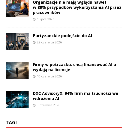
Organizacje nie mają wglądu nawet
w 89% przypadków wykorzystania AI przez
pracowników
1 lipca 2026
Partyzanckie podejście do AI
22 czerwca 2026
Firmy w potrzasku: chcą finansować AI a
wydają na licencje
10 czerwca 2026
DXC AdvisoryX: 94% firm ma trudności we
wdrożeniu AI
3 czerwca 2026
TAGI