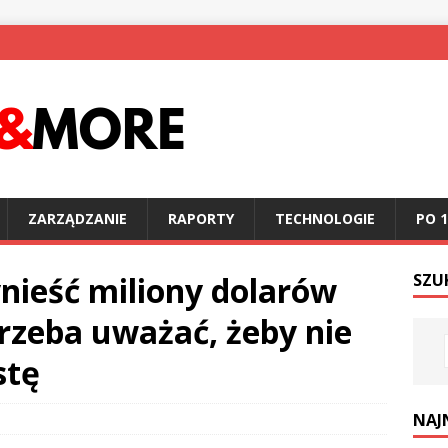
ZARZĄDZANIE
RAPORTY
TECHNOLOGIE
PO 1
nieść miliony dolarów
SZU
trzeba uważać, żeby nie
stę
NAJ