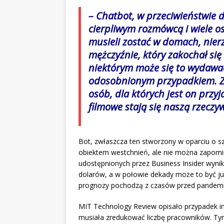
– Chatbot, w przeciwieństwie d
cierpliwym rozmówcą i wiele o
musieli zostać w domach, nier
mężczyźnie, który zakochał się 
niektórym może się to wydawać 
odosobnionym przypadkiem. Z c
osób, dla których jest on przy
filmowe stają się naszą rzecz
Bot, zwłaszcza ten stworzony w oparciu o sz
obiektem westchnień, ale nie można zapomin
udostępnionych przez Business Insider wynik
dolarów, a w połowie dekady może to być ju
prognozy pochodzą z czasów przed pandemi
MIT Technology Review opisało przypadek inf
musiała zredukować liczbę pracowników. Ty