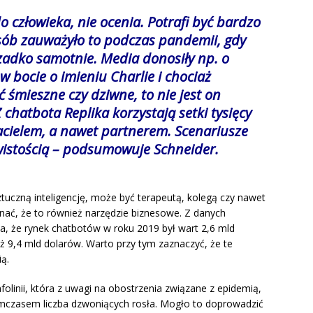
o człowieka, nie ocenia. Potrafi być bardzo
sób zauważyło to podczas pandemii, gdy
zadko samotnie. Media donosiły np. o
w bocie o imieniu Charlie i chociaż
śmieszne czy dziwne, to nie jest on
hatbota Replika korzystają setki tysięcy
jacielem, a nawet partnerem. Scenariusze
ywistością – podsumowuje Schneider.
tuczną inteligencję, może być terapeutą, kolegą czy nawet
ać, że to również narzędzie biznesowe. Z danych
a, że rynek chatbotów w roku 2019 był wart 2,6 mld
ż 9,4 mld dolarów. Warto przy tym zaznaczyć, że te
ą.
olinii, która z uwagi na obostrzenia związane z epidemią,
mczasem liczba dzwoniących rosła. Mogło to doprowadzić