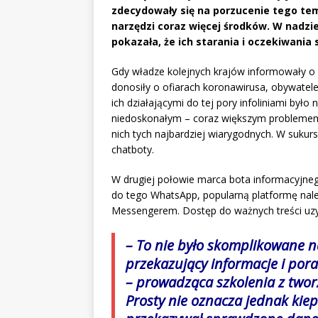
zdecydowały się na porzucenie tego tem
narzędzi coraz więcej środków. W nadzi
pokazała, że ich starania i oczekiwania 
Gdy władze kolejnych krajów informowały o
donosiły o ofiarach koronawirusa, obywatele
ich działającymi do tej pory infoliniami był
niedoskonałym – coraz większym problemem s
nich tych najbardziej wiarygodnych. W suku
chatboty.
W drugiej połowie marca bota informacyjne
do tego WhatsApp, popularną platformę na
Messengerem. Dostęp do ważnych treści uzyska
– To nie było skomplikowane n
przekazujący informacje i pora
– prowadząca szkolenia z twor
Prosty nie oznacza jednak kiep