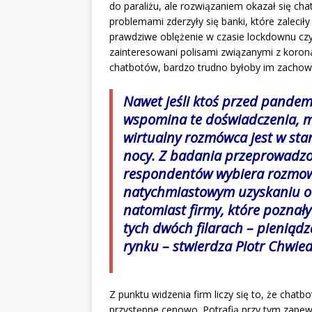
do paraliżu, ale rozwiązaniem okazał się ch
problemami zderzyły się banki, które zalecił
prawdziwe oblężenie w czasie lockdownu czy 
zainteresowani polisami związanymi z koro
chatbotów, bardzo trudno byłoby im zachowa
Nawet jeśli ktoś przed pandem
wspomina te doświadczenia, mog
wirtualny rozmówca jest w sta
nocy. Z badania przeprowadzon
respondentów wybiera rozmowę
natychmiastowym uzyskaniu od
natomiast firmy, które poznał
tych dwóch filarach – pieniądza
rynku – stwierdza Piotr Chwie
Z punktu widzenia firm liczy się to, że chatbo
przystępne cenowo. Potrafią przy tym zapewn