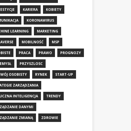
ESTYCJE
KARIERA
KOBIETY
UNIKACJA
KORONAWIRUS
HINE LEARNING
MARKETING
AVERSE
MOBILNOŚĆ
MSP
BISTE
PRACA
PRAWO
PROGNOZY
EMYSŁ
PRZYSZLOSC
WÓJ OSOBISTY
RYNEK
START-UP
ATEGIE ZARZĄDZANIA
UCZNA INTELIGENCJA
TRENDY
ZĄDZANIE DANYMI
ZĄDZANIE ZMIANĄ
ZDROWIE