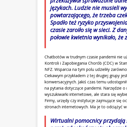
przekazywał sprawdzone dane i
językach. Ludzie nie musieli w
powtarzającego, że trzeba czek
Spadło też ryzyko przyswojeni
czasie zaroiło się w sieci. Z 
połowie kwietnia wynikało, że 
Chatbotów w trudnym czasie pandemii nie u
Kontroli i Zapobiegania Chorób (CDC) w Sta
NFZ. Wsparcia na tym polu udzieliły zarówno k
Ciekawym przykładem z tej drugiej grupy jes
konwersacyjnych. Jakiś czas temu udostępnił
na pytania dotyczące pandemii. Narzędzie o
wyszukiwarki internetowe, ale stara się wybi
Firmy, urzędy czy instytucje zajmujące się
stronach internetowych. Ma je to odciążyć w
Wirtualni pomocnicy przydają s