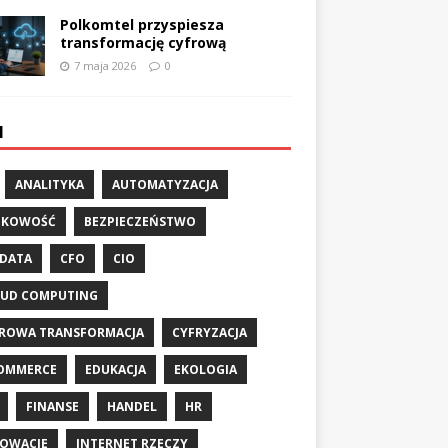
Polkomtel przyspiesza
transformację cyfrową
7 maja 2026
0
I
ANALITYKA
AUTOMATYZACJA
NKOWOŚĆ
BEZPIECZEŃSTWO
 DATA
CFO
CIO
UD COMPUTING
ROWA TRANSFORMACJA
CYFRYZACJA
OMMERCE
EDUKACJA
EKOLOGIA
FINANSE
HANDEL
HR
OWACJE
INTERNET RZECZY