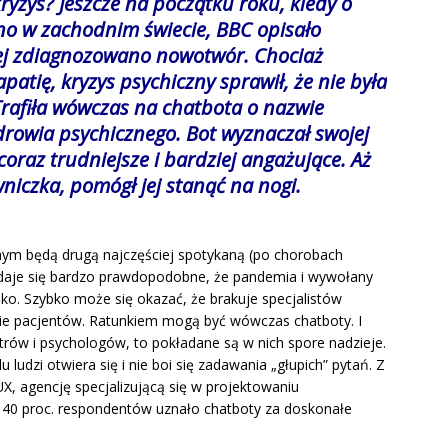
ryzys? Jeszcze na początku roku, kiedy o
no w zachodnim świecie, BBC opisało
órej zdiagnozowano nowotwór. Chociaż
patię, kryzys psychiczny sprawił, że nie była
 Trafiła wówczas na chatbota o nazwie
zdrowia psychicznego. Bot wyznaczał swojej
oraz trudniejsze i bardziej angażujące. Aż
niczka, pomógł jej stanąć na nogi.
ym będą drugą najczęściej spotykaną (po chorobach
Wydaje się bardzo prawdopodobne, że pandemia i wywołany
sko. Szybko może się okazać, że brakuje specjalistów
zbie pacjentów. Ratunkiem mogą być wówczas chatboty. I
atrów i psychologów, to pokładane są w nich spore nadzieje.
ludzi otwiera się i nie boi się zadawania „głupich” pytań. Z
, agencję specjalizującą się w projektowaniu
 40 proc. respondentów uznało chatboty za doskonałe