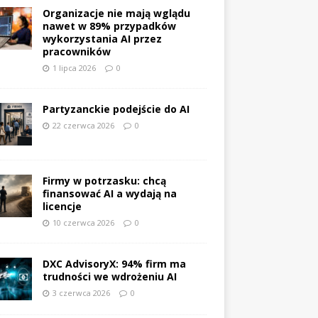
Organizacje nie mają wglądu
nawet w 89% przypadków
wykorzystania AI przez
pracowników
1 lipca 2026
0
Partyzanckie podejście do AI
22 czerwca 2026
0
Firmy w potrzasku: chcą
finansować AI a wydają na
licencje
10 czerwca 2026
0
DXC AdvisoryX: 94% firm ma
trudności we wdrożeniu AI
3 czerwca 2026
0