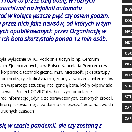
 robił to przez całą dobę, w różnych
ysłuchiwać na infolinii automatu
INW
ać w kolejce jeszcze pięć czy osiem godzin.
KOM
a przez nich fake newsów, od których w tym
danych opublikowanych przez Organizację w
MAC
z ich bota skorzystało ponad 12 mln osób.
MET
OSO
żyła wyłącznie WHO. Podobnie uczyniło np. Centrum
PRZ
nach Zjednoczonych, a w Polsce Kancelaria Premiera czy
orporacje technologiczne, m.in. Microsoft, jak i startupy.
ROZ
t pochodzący z Indii Avaamo, znany z tworzenia interfejsów
 on wspartego sztuczną inteligencją bota, który odpowiada
STR
 nazwie „Project COVID” działa niczym popularne
SZT
erać informacje jedynie ze sprawdzonych, cenionych źródeł.
 ochroną zdrowia mogą za darmo umieszczać bota na swoich
ZAR
 trudnych czasach.
ZAR
ię w czasie pandemii, ale czy zostaną z