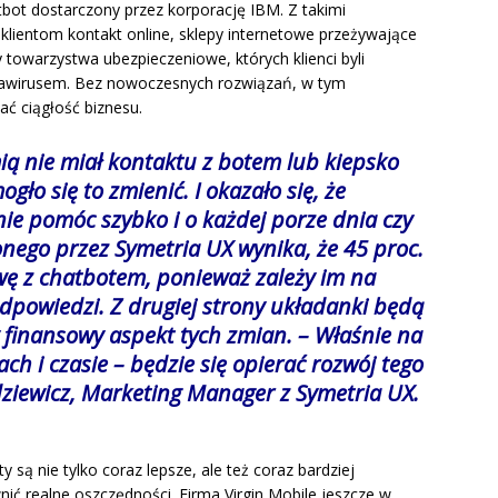
atbot dostarczony przez korporację IBM. Z takimi
y klientom kontakt online, sklepy internetowe przeżywające
towarzystwa ubezpieczeniowe, których klienci byli
nawirusem. Bez nowoczesnych rozwiązań, w tym
ć ciągłość biznesu.
ią nie miał kontaktu z botem lub kiepsko
ło się to zmienić. I okazało się, że
nie pomóc szybko i o każdej porze dnia czy
ego przez Symetria UX wynika, że 45 proc.
 z chatbotem, ponieważ zależy im na
powiedzi. Z drugiej strony układanki będą
y finansowy aspekt tych zmian. – Właśnie na
ch i czasie – będzie się opierać rozwój tego
dziewicz, Marketing Manager z Symetria UX.
ty są nie tylko coraz lepsze, ale też coraz bardziej
ić realne oszczędności. Firma Virgin Mobile jeszcze w