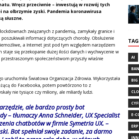
atu. Wręcz przeciwnie – inwestują w rozwój tych
ei na olbrzymie zyski. Pandemia koronawirusa
są słuszne.
 lockdownach związanych z pandemią, zamykały granice i
 poszukiwali informacji dotyczących choroby. Obsłużenie
TAG
o niemożliwe, a Internet jest pod tym względem narzędziem
taje się przekopanie dużej ilości danych i wychwycenie w
AI
rs przestraszonym społeczeństwom przyszły właśnie
BA
go uruchomiła Światowa Organizacja Zdrowia. Wykorzystała
BIG
leżącą do Facebooka, potem powtórzono to z
CLO
ły nie tysiące czy miliony, ale miliardy ludzi.
CYF
arzędzie, ale bardzo prosty bot
dy – tłumaczy Anna Schneider, UX Specialist
E-C
zenia chatbotów w firmie Symetria UX. –
ERP
ski. Bot spełniał swoje zadanie, za darmo
INN