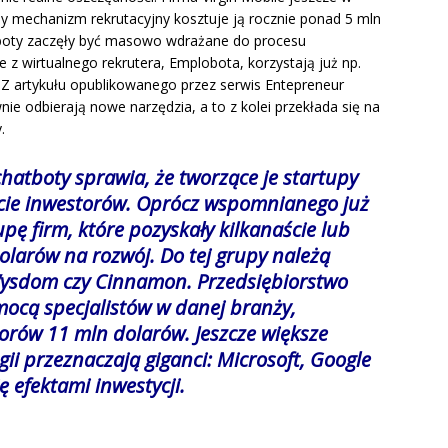
y mechanizm rekrutacyjny kosztuje ją rocznie ponad 5 mln
tboty zaczęły być masowo wdrażane do procesu
z wirtualnego rekrutera, Emplobota, korzystają już np.
Z artykułu opublikowanego przez serwis Entepreneur
ie odbierają nowe narzędzia, a to z kolei przekłada się na
.
atboty sprawia, że tworzące je startupy
cie inwestorów. Oprócz wspomnianego już
 firm, które pozyskały kilkanaście lub
olarów na rozwój. Do tej grupy należą
 Wysdom czy Cinnamon. Przedsiębiorstwo
omocą specjalistów w danej branży,
orów 11 mln dolarów. Jeszcze większe
gii przeznaczają giganci: Microsoft, Google
ę efektami inwestycji.