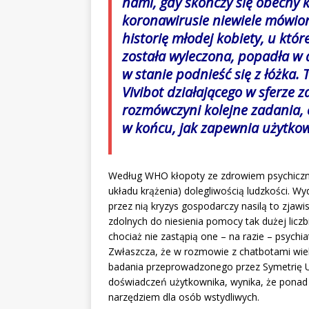
nami, gdy skończy się obecny k
koronawirusie niewiele mówio
historię młodej kobiety, u kt
została wyleczona, popadła w a
w stanie podnieść się z łóżka.
Vivibot działającego w sferze 
rozmówczyni kolejne zadania, c
w końcu, jak zapewnia użytkow
Według WHO kłopoty ze zdrowiem psychiczn
układu krążenia) dolegliwością ludzkości. 
przez nią kryzys gospodarczy nasilą to zjawi
zdolnych do niesienia pomocy tak dużej lic
chociaż nie zastąpią one – na razie – psychi
Zwłaszcza, że w rozmowie z chatbotami wielu 
badania przeprowadzonego przez Symetrię UX
doświadczeń użytkownika, wynika, że ponad
narzędziem dla osób wstydliwych.