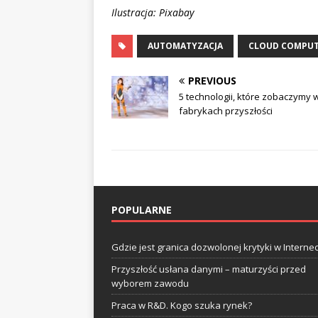
Ilustracja: Pixabay
AUTOMATYZACJA
CLOUD COMPU
PREVIOUS
5 technologii, które zobaczymy 
fabrykach przyszłości
POPULARNE
Gdzie jest granica dozwolonej krytyki w Internec
Przyszłość usłana danymi – maturzyści przed
wyborem zawodu
Praca w R&D. Kogo szuka rynek?