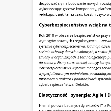
decydować się na budowanie nowych rozwiąza
wykorzystując gotowe komponenty, platform
redukując dzięki temu czas, koszt i ryzyko w
Cyberbezpieczeństwo wciąż na 
Rok 2018 w obszarze bezpieczeństwa przynió
wymogów prawnych i regulacyjnych. –
Najważ
systemie cyberbezpieczeństwa. Od maja dzię
reżimie ochrony danych osobowych, a sektor f
zmiany w organizacjach, z technologicznego pu
do chmury. Firmy coraz liczniej zaczęły korzy
cyberbezpieczeństwa w formie managed service,
wyspecjalizowanym podmiotom, posiadającym n
informacji o atakach i podatnościach systemó
cyberbezpieczeństwa, Deloitte.
Elastyczność i synergia: Agile i
Niemal połowa badanych dyrektorów IT z Pols
DevOps (połączenie zespołu rozwijającego 