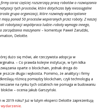
 firmy coraz częściej rozszerzają pracę robotów o rozwiązania
atyzacji tych procesów, które dotychczas były nieosiągalne
osła grupa organizacji, które rozwinęły wykorzystanie
re mają ponad 50 procesów wspieranych przez roboty. Z naszej
skali robotyzacji współpraca ludzie–roboty wymaga innego,
 do zarządzania maszynami
– komentuje
Paweł Zarudzki,
mation, Deloitte.
tórej dużo się mówi, ale rzeczywista adopcja w
inalna. – Co prawda kolejne instytucje, w tym kilka
wiązania oparte o blockchain, jednak droga do
e jeszcze długa i wyboista. Pomimo, że analitycy i firmy
kreślają różnicę pomiędzy blockchain, czyli technologią a
zamieszanie na rynku tych ostatnich nie pomaga w budowaniu
 bloków – ocenia Jakub Garszyński.
m w 2019 roku? Już w lutym eksperci Deloitte zaprezentują
a wydarzenie
.