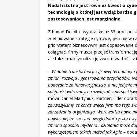
Nadal istotna jest również kwestia cyb
technologią o której jest wciąż bardzo 
zastosowaniach jest marginalna.
Z badań Deloitte wynika, że aż 83 proc. pols
zdefiniowane strategie cyfrowe, jeśli nie w c
priorytetem biznesowym jest dopasowanie do
osiągnąć, firmy muszą przejść transformację
ale także maksymalizację zwrotu wartości z 
–
W dobie transformacji cyfrowej technologia
zmian, rozwoju i generowania przychodów. Naj
podążanie za innowacyjnością, a nie jedynie m
spójności wdrażanych rozwiązań z perspektywy 
mówi Daniel Martyniuk, Partner, Lider dorad
zauważyliśmy, że coraz więcej firm ma tego ś
zarządzania organizacją. Wprowadza nowe meto
najważniejsze zaczyna uwzględniać ryzyka i w
zmiana sposobu myślenia i działania może dop
wykorzystaniem takich metod jak Agile
– doda