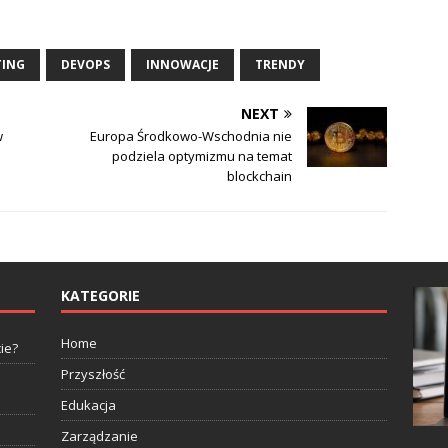
TING
DEVOPS
INNOWACJE
TRENDY
NEXT
w
Europa Środkowo-Wschodnia nie
podziela optymizmu na temat
blockchain
KATEGORIE
Home
ie?
Przyszłość
Edukacja
Zarządzanie