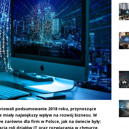
gotowali podsumowanie 2018 roku, przynoszące
e miały największy wpływ na rozwój biznesu. W
 zarówno dla firm w Polsce, jak na świecie były:
ja roli działów IT oraz rozwiązania w chmurze.