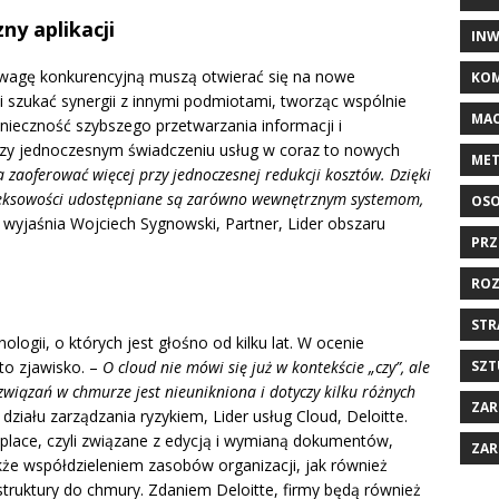
zny aplikacji
INW
ewagę konkurencyjną muszą otwierać się na nowe
KOM
 i szukać synergii z innymi podmiotami, tworząc wspólnie
MAC
onieczność szybszego przetwarzania informacji i
przy jednoczesnym świadczeniu usług w coraz to nowych
MET
 zaoferować więcej przy jednoczesnej redukcji kosztów. Dzięki
pleksowości udostępniane są zarówno wewnętrznym systemom,
OSO
 wyjaśnia Wojciech Sygnowski, Partner, Lider obszaru
PRZ
ROZ
STR
logii, o których jest głośno od kilku lat. W ocenie
SZT
to zjawisko. –
O cloud nie mówi się już w kontekście „czy”, ale
związań w chmurze jest nieunikniona i dotyczy kilku różnych
ZAR
ziału zarządzania ryzykiem, Lider usług Cloud, Deloitte.
rkplace, czyli związane z edycją i wymianą dokumentów,
ZAR
kże współdzieleniem zasobów organizacji, jak również
astruktury do chmury. Zdaniem Deloitte, firmy będą również