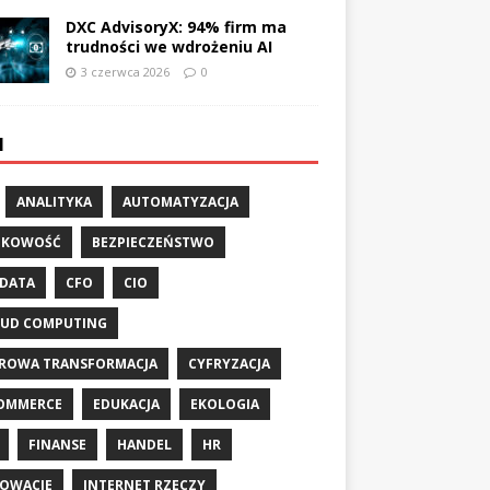
DXC AdvisoryX: 94% firm ma
trudności we wdrożeniu AI
3 czerwca 2026
0
I
ANALITYKA
AUTOMATYZACJA
NKOWOŚĆ
BEZPIECZEŃSTWO
 DATA
CFO
CIO
UD COMPUTING
ROWA TRANSFORMACJA
CYFRYZACJA
OMMERCE
EDUKACJA
EKOLOGIA
FINANSE
HANDEL
HR
OWACJE
INTERNET RZECZY