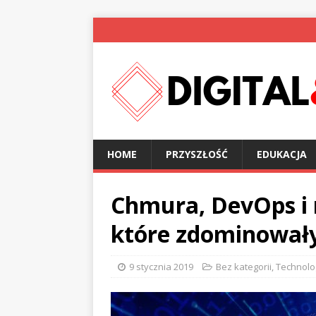
HOME
PRZYSZŁOŚĆ
EDUKACJA
Chmura, DevOps i r
które zdominowały
9 stycznia 2019
Bez kategorii
,
Technolo