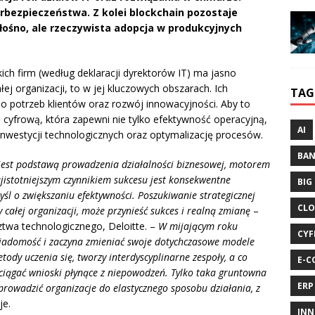
erbezpieczeństwa. Z kolei blockchain pozostaje
głośno, ale rzeczywista adopcja w produkcyjnych
kich firm (według deklaracji dyrektorów IT) ma jasno
ałej organizacji, to w jej kluczowych obszarach. Ich
TAG
 potrzeb klientów oraz rozwój innowacyjności. Aby to
 cyfrową, która zapewni nie tylko efektywność operacyjną,
AI
inwestycji technologicznych oraz optymalizację procesów.
BA
 jest podstawą prowadzenia działalności biznesowej, motorem
istotniejszym czynnikiem sukcesu jest konsekwentne
BIG
yśl o zwiększaniu efektywności. Poszukiwanie strategicznej
CLO
całej organizacji, może przynieść sukces i realną zmianę
–
ztwa technologicznego, Deloitte. –
W mijającym roku
CYF
wiadomość i zaczyna zmieniać swoje dotychczasowe modele
dy uczenia się, tworzy interdyscyplinarne zespoły, a co
E-C
yciągać wnioski płynące z niepowodzeń. Tylko taka gruntowna
ERP
rowadzić organizacje do elastycznego sposobu działania, z
je.
INN