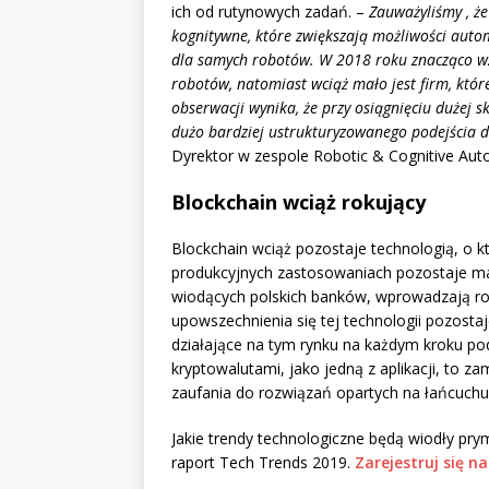
ich od rutynowych zadań. –
Zauważyliśmy , że
kognitywne, które zwiększają możliwości autom
dla samych robotów. W 2018 roku znacząco wzr
robotów, natomiast wciąż mało jest firm, któ
obserwacji wynika, że przy osiągnięciu dużej 
dużo bardziej ustrukturyzowanego podejścia
Dyrektor w zespole Robotic & Cognitive Auto
Blockchain wciąż rokujący
Blockchain wciąż pozostaje technologią, o k
produkcyjnych zastosowaniach pozostaje marg
wiodących polskich banków, wprowadzają roz
upowszechnienia się tej technologii pozostaj
działające na tym rynku na każdym kroku pod
kryptowalutami, jako jedną z aplikacji, to 
zaufania do rozwiązań opartych na łańcuchu
Jakie trendy technologiczne będą wiodły pry
raport Tech Trends 2019.
Zarejestruj się n