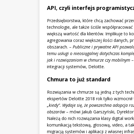
API, czyli interfejs programistyc
Przedsiębiorstwa, które chcą zachować prz
technologie, ale także ściśle współpracować
większą wartość dla klientów. Implikuje to k
agregowania coraz większej ilości danych, 
obszarach. –
Publiczne i prywatne API pozwala
temu usługi o nieosiągalnej dotychczas kom
jak i rozwiązaniom w chmurze czy mobilnym
–
integracji systemów, Deloitte.
Chmura to już standard
Rozwiązania w chmurze są jedną z tych techno
ekspertów Deloitte 2018 rok tylko wzmocnił 
„kiedy”. Wydaje się, że powszechna adopcja ro
obszarów
– mówi Jakub Garszyński, Dyrektor d
Należą do nich rozwiązania klasy digital wo
komunikacją tekstową, głosową, video, a ta
migracją systemów i aplikacji z własnej infr