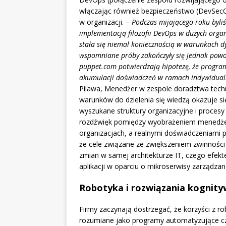
włączając również bezpieczeństwo (DevSecOp
w organizacji. –
Podczas mijającego roku byli
implementacją filozofii DevOps w dużych orga
stała się niemal koniecznością w warunkach dy
wspomniane próby zakończyły się jednak pow
puppet.com potwierdzają hipotezę, że program
akumulacji doświadczeń w ramach indywidualn
Pilawa, Menedżer w zespole doradztwa tech
warunków do dzielenia się wiedzą okazuje si
wyszukane struktury organizacyjne i proces
rozdźwięk pomiędzy wyobrażeniem menedżer
organizacjach, a realnymi doświadczeniami 
że cele związane ze zwiększeniem zwinności
zmian w samej architekturze IT, czego efe
aplikacji w oparciu o mikroserwisy zarządzan
Robotyka i rozwiązania kognityw
Firmy zaczynają dostrzegać, że korzyści z rob
rozumiane jako programy automatyzujące czyn