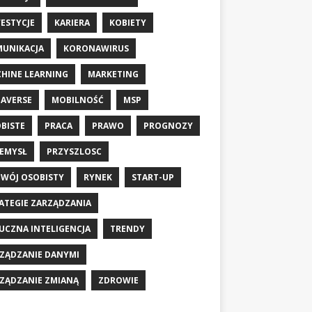
ESTYCJE
KARIERA
KOBIETY
UNIKACJA
KORONAWIRUS
HINE LEARNING
MARKETING
AVERSE
MOBILNOŚĆ
MSP
BISTE
PRACA
PRAWO
PROGNOZY
EMYSŁ
PRZYSZLOSC
WÓJ OSOBISTY
RYNEK
START-UP
ATEGIE ZARZĄDZANIA
UCZNA INTELIGENCJA
TRENDY
ZĄDZANIE DANYMI
ZĄDZANIE ZMIANĄ
ZDROWIE