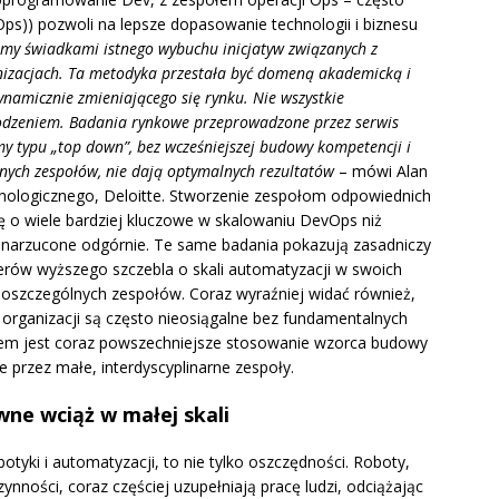
s)) pozwoli na lepsze dopasowanie technologii i biznesu
śmy świadkami istnego wybuchu inicjatyw związanych z
nizacjach. Ta metodyka przestała być domeną akademicką i
namicznie zmieniającego się rynku. Nie wszystkie
odzeniem. Badania rynkowe przeprowadzone przez serwis
y typu „top down”, bez wcześniejszej budowy kompetencji i
ych zespołów, nie dają optymalnych rezultatów
– mówi Alan
nologicznego, Deloitte. Stworzenie zespołom odpowiednich
ę o wiele bardziej kluczowe w skalowaniu DevOps niż
y narzucone odgórnie. Te same badania pokazują zasadniczy
ów wyższego szczebla o skali automatyzacji w swoich
poszczególnych zespołów. Coraz wyraźniej widać również,
 organizacji są często nieosiągalne bez fundamentalnych
ktem jest coraz powszechniejsze stosowanie wzorca budowy
e przez małe, interdyscyplinarne zespoły.
ne wciąż w małej skali
otyki i automatyzacji, to nie tylko oszczędności. Roboty,
ności, coraz częściej uzupełniają pracę ludzi, odciążając