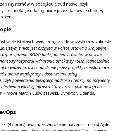
ń i systemów w podejściu cloud native, czyli
y i technologie udostępniane przez dostawcę chmury,
drożenia.
topie
sł wiele istotnych wydarzeń, przede wszystkim w zakresie
niejszym z nich jest przyjęta w Polsce ustawa o krajowym
ki rozporządzeniu RODO funkcjonujemy również w nowym
inansowy rozpoczął wdrażanie dyrektywy PSD2. Jednocześnie
nktu widzenia, były napędzane przez projekty transformacji
stać z umów współpracy z dostawcami usług
 czyli powierzenia bieżącego nadzoru i reakcji na incydenty
iezbędną wiedzę, infrastrukturę oraz szybki dostęp do
w
– mówi Marcin Ludwiszewski, Dyrektor, Lider ds.
 DevOps
ki (47 proc.) uważa, że wdrożenie narzędzi i metod Agile i
oprogramowanie Dev, z zespołem operacji Ops – często