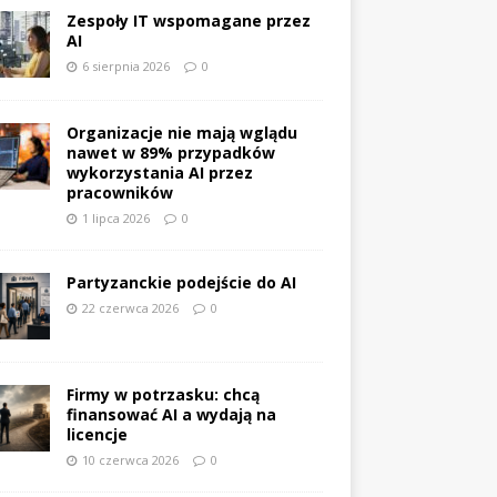
Zespoły IT wspomagane przez
AI
6 sierpnia 2026
0
Organizacje nie mają wglądu
nawet w 89% przypadków
wykorzystania AI przez
pracowników
1 lipca 2026
0
Partyzanckie podejście do AI
22 czerwca 2026
0
Firmy w potrzasku: chcą
finansować AI a wydają na
licencje
10 czerwca 2026
0