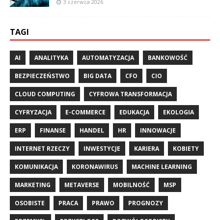
3 czerwca 2026
TAGI
AI
ANALITYKA
AUTOMATYZACJA
BANKOWOŚĆ
BEZPIECZEŃSTWO
BIG DATA
CFO
CIO
CLOUD COMPUTING
CYFROWA TRANSFORMACJA
CYFRYZACJA
E-COMMERCE
EDUKACJA
EKOLOGIA
ERP
FINANSE
HANDEL
HR
INNOWACJE
INTERNET RZECZY
INWESTYCJE
KARIERA
KOBIETY
KOMUNIKACJA
KORONAWIRUS
MACHINE LEARNING
MARKETING
METAVERSE
MOBILNOŚĆ
MSP
OSOBISTE
PRACA
PRAWO
PROGNOZY