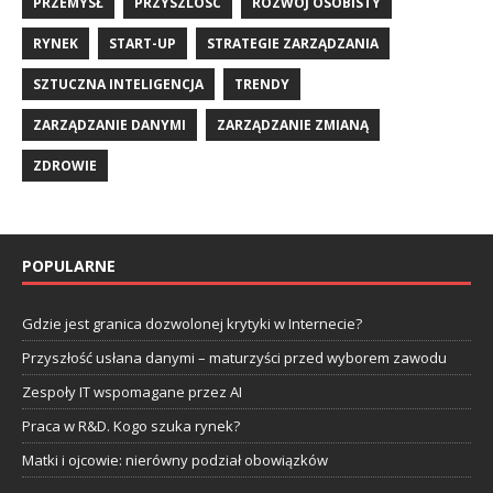
PRZEMYSŁ
PRZYSZLOSC
ROZWÓJ OSOBISTY
RYNEK
START-UP
STRATEGIE ZARZĄDZANIA
SZTUCZNA INTELIGENCJA
TRENDY
ZARZĄDZANIE DANYMI
ZARZĄDZANIE ZMIANĄ
ZDROWIE
POPULARNE
Gdzie jest granica dozwolonej krytyki w Internecie?
Przyszłość usłana danymi – maturzyści przed wyborem zawodu
Zespoły IT wspomagane przez AI
Praca w R&D. Kogo szuka rynek?
Matki i ojcowie: nierówny podział obowiązków