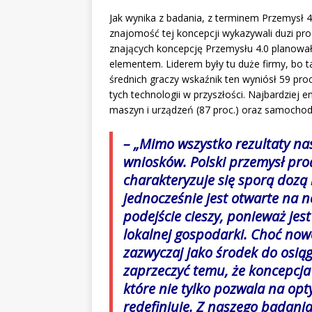
Jak wynika z badania, z terminem Przemysł 4
znajomość tej koncepcji wykazywali duzi produ
znających koncepcję Przemysłu 4.0 planował
elementem. Liderem były tu duże firmy, bo ta
średnich graczy wskaźnik ten wyniósł 59 pro
tych technologii w przyszłości. Najbardziej 
maszyn i urządzeń (87 proc.) oraz samochodó
– „Mimo wszystko rezultaty na
wniosków. Polski przemysł pro
charakteryzuje się sporą dozą 
jednocześnie jest otwarte na 
podejście cieszy, ponieważ jes
lokalnej gospodarki. Choć now
zazwyczaj jako środek do osią
zaprzeczyć temu, że koncepcja
które nie tylko pozwala na opt
redefiniuje. Z naszego badania