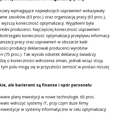
bszary wymagające największych usprawnień wskazywały
anie zasobów (63 proc.) oraz organizację pracy (63 proc.),
y wyższą konieczność optymalizacji. Wyjątkiem była
 średni producenci. Najczęściej konieczność usprawnień
 dostrzegało konieczność optymalizacji przepływu informacji
anizacji pracy oraz usprawnień w obszarze kadr.
ości produkcji deklarowali producenci wyrobów
ń (75 proc.). Tak wysoki odsetek deklaracji świadczy
dzę o konieczności wdrożenia zmian, jednak wciąż stoją
a tym polu mogą się w przyszłości zemścić w postaci niższej
ie, ale barierami są finanse i opór personelu
e plany inwestycji w nowe technologie. 60 proc.
owało wdrożyć systemy IT, przy czym duże firmy
y inwestycje w systemy informatyczne w celu optymalizacji