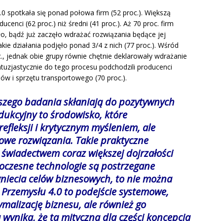
.0 spotkała się ponad połowa firm (52 proc.). Większą
cenci (62 proc.) niż średni (41 proc.). Aż 70 proc. firm
o, bądź już zaczęło wdrażać rozwiązania będące jej
kie działania podjęło ponad 3/4 z nich (77 proc.). Wśród
c., jednak obie grupy równie chętnie deklarowały wdrażanie
entuzjastycznie do tego procesu podchodzili producenci
w i sprzętu transportowego (70 proc.).
szego badania skłaniają do pozytywnych
dukcyjny to środowisko, które
refleksji i krytycznym myśleniem, ale
nowe rozwiązania. Takie praktyczne
t świadectwem coraz większej dojrzałości
oczesne technologie są postrzegane
gniecia celów biznesowych, to nie można
 Przemysłu 4.0 to podejście systemowe,
ymalizację biznesu, ale również go
 wynika, że ta mityczna dla części koncepcja