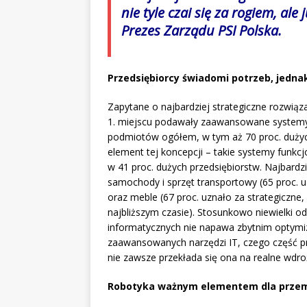
nie tyle czai się za rogiem, ale
Prezes Zarządu PSI Polska.
Przedsiębiorcy świadomi potrzeb, jedn
Zapytane o najbardziej strategiczne rozwiąz
1. miejscu podawały zaawansowane systemy 
podmiotów ogółem, w tym aż 70 proc. dużych
element tej koncepcji – takie systemy funkcj
w 41 proc. dużych przedsiębiorstw. Najbardz
samochody i sprzęt transportowy (65 proc. uz
oraz meble (67 proc. uznało za strategiczne,
najbliższym czasie). Stosunkowo niewielki
informatycznych nie napawa zbytnim opty
zaawansowanych narzędzi IT, czego część p
nie zawsze przekłada się ona na realne wdro
Robotyka ważnym elementem dla prze