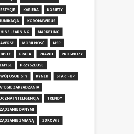
ESTYCJE
KARIERA
KOBIETY
UNIKACJA
KORONAWIRUS
HINE LEARNING
MARKETING
AVERSE
MOBILNOŚĆ
MSP
BISTE
PRACA
PRAWO
PROGNOZY
EMYSŁ
PRZYSZLOSC
WÓJ OSOBISTY
RYNEK
START-UP
ATEGIE ZARZĄDZANIA
UCZNA INTELIGENCJA
TRENDY
ZĄDZANIE DANYMI
ZĄDZANIE ZMIANĄ
ZDROWIE