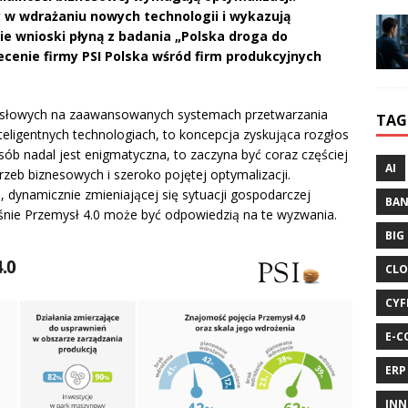
 w wdrażaniu nowych technologii i wykazują
ie wnioski płyną z badania „Polska droga do
cenie firmy PSI Polska wśród firm produkcyjnych
mysłowych na zaawansowanych systemach przetwarzania
TAG
nteligentnych technologiach, to koncepcja zyskująca rozgłos
sób nadal jest enigmatyczna, to zaczyna być coraz częściej
AI
zeb biznesowych i szeroko pojętej optymalizacji.
, dynamicznie zmieniającej się sytuacji gospodarczej
BA
aśnie Przemysł 4.0 może być odpowiedzią na te wyzwania.
BIG
CLO
CYF
E-C
ERP
INN