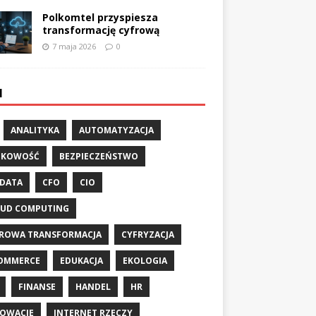
Polkomtel przyspiesza
transformację cyfrową
7 maja 2026
0
I
ANALITYKA
AUTOMATYZACJA
NKOWOŚĆ
BEZPIECZEŃSTWO
 DATA
CFO
CIO
UD COMPUTING
ROWA TRANSFORMACJA
CYFRYZACJA
OMMERCE
EDUKACJA
EKOLOGIA
FINANSE
HANDEL
HR
OWACJE
INTERNET RZECZY