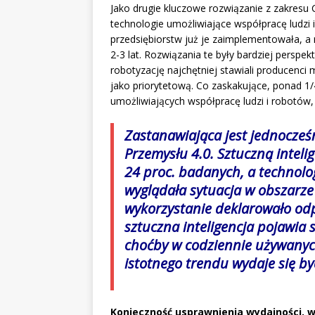
Jako drugie kluczowe rozwiązanie z zakresu
technologie umożliwiające współpracę ludzi 
przedsiębiorstw już je zaimplementowała, a 
2-3 lat. Rozwiązania te były bardziej perspe
robotyzację najchętniej stawiali producenci m
jako priorytetową. Co zaskakujące, ponad 1/4
umożliwiających współpracę ludzi i robotów,
Zastanawiająca jest jednocześ
Przemysłu 4.0. Sztuczną inteli
24 proc. badanych, a technolog
wyglądała sytuacja w obszarze 
wykorzystanie deklarowało odpo
sztuczna inteligencja pojawia 
choćby w codziennie używanyc
istotnego trendu wydaje się 
Konieczność usprawnienia wydajności, w