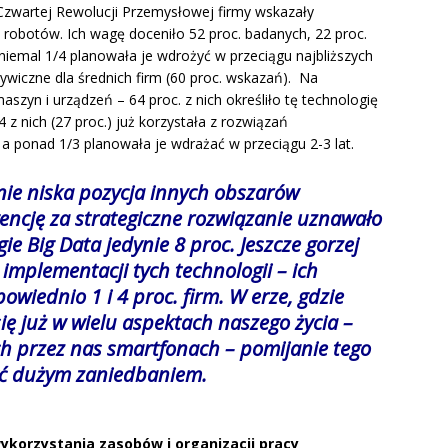
 Czwartej Rewolucji Przemysłowej firmy wskazały
i robotów. Ich wagę doceniło 52 proc. badanych, 22 proc.
niemal 1/4 planowała je wdrożyć w przeciągu najbliższych
ktywiczne dla średnich firm (60 proc. wskazań). Na
aszyn i urządzeń – 64 proc. z nich określiło tę technologię
 z nich (27 proc.) już korzystała z rozwiązań
 a ponad 1/3 planowała je wdrażać w przeciągu 2-3 lat.
nie niska pozycja innych obszarów
gencję za strategiczne rozwiązanie uznawało
ie Big Data jedynie 8 proc. Jeszcze gorzej
implementacji tych technologii – ich
wiednio 1 i 4 proc. firm. W erze, gdzie
się już w wielu aspektach naszego życia –
h przez nas smartfonach – pomijanie tego
być dużym zaniedbaniem.
ykorzystania zasobów i organizacji pracy