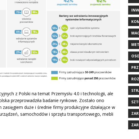
INW
KOM
MAC
MET
OSO
PRZ
ROZ
STR
jnych z Polski na temat Przemysłu 4.0 i technologii, ale
Polska przeprowadziła badanie rynkowe. Zostało ono
SZT
m zasięgiem duże i średnie firmy produkcyjne działające w
ZAR
 urządzeń, samochodów i sprzętu transportowego, mebli
ZAR