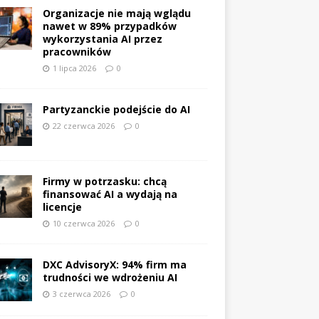
Organizacje nie mają wglądu
nawet w 89% przypadków
wykorzystania AI przez
pracowników
1 lipca 2026
0
Partyzanckie podejście do AI
22 czerwca 2026
0
Firmy w potrzasku: chcą
finansować AI a wydają na
licencje
10 czerwca 2026
0
DXC AdvisoryX: 94% firm ma
trudności we wdrożeniu AI
3 czerwca 2026
0