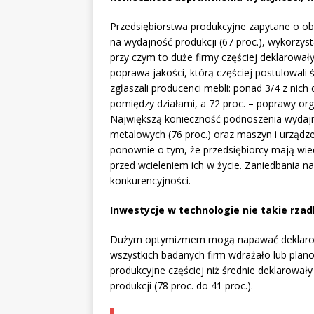
Przedsiębiorstwa produkcyjne zapytane o o
na wydajność produkcji (67 proc.), wykorzyst
przy czym to duże firmy częściej deklarował
poprawa jakości, którą częściej postulowali
zgłaszali producenci mebli: ponad 3/4 z nich
pomiędzy działami, a 72 proc. – poprawy org
Największą konieczność podnoszenia wydajn
metalowych (76 proc.) oraz maszyn i urządze
ponownie o tym, że przedsiębiorcy mają wie
przed wcieleniem ich w życie. Zaniedbania n
konkurencyjności.
Inwestycje w technologie nie takie rzadk
Dużym optymizmem mogą napawać deklarowan
wszystkich badanych firm wdrażało lub plan
produkcyjne częściej niż średnie deklarował
produkcji (78 proc. do 41 proc.).