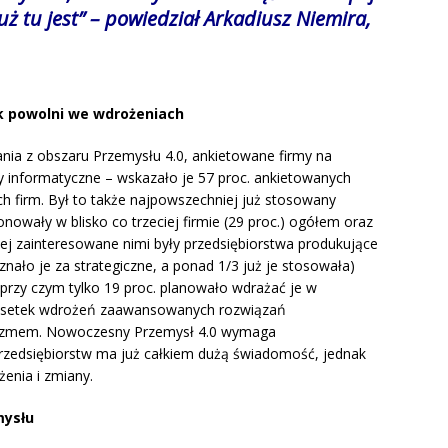
 już tu jest” – powiedział Arkadiusz Niemira,
ak powolni we wdrożeniach
ania z obszaru Przemysłu 4.0, ankietowane firmy na
informatyczne – wskazało je 57 proc. ankietowanych
 firm. Był to także najpowszechniej już stosowany
onowały w blisko co trzeciej firmie (29 proc.) ogółem oraz
iej zainteresowane nimi były przedsiębiorstwa produkujące
nało je za strategiczne, a ponad 1/3 już je stosowała)
 przy czym tylko 19 proc. planowało wdrażać je w
 odsetek wdrożeń zaawansowanych rozwiązań
mizmem. Nowoczesny Przemysł 4.0 wymaga
rzedsiębiorstw ma już całkiem dużą świadomość, jednak
żenia i zmiany.
mysłu