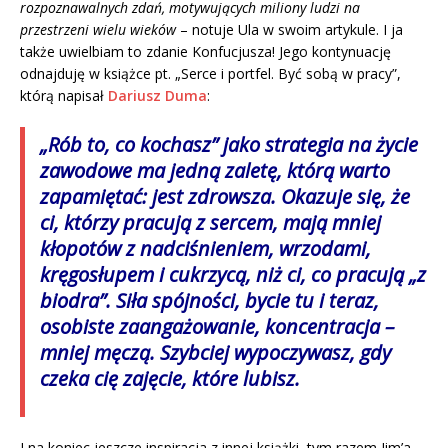
rozpoznawalnych zdań, motywujących miliony ludzi na
przestrzeni wielu wieków
– notuje Ula w swoim artykule. I ja
także uwielbiam to zdanie Konfucjusza! Jego kontynuację
odnajduję w książce pt. „Serce i portfel. Być sobą w pracy”,
którą napisał
Dariusz Duma
:
„Rób to, co kochasz” jako strategia na życie
zawodowe ma jedną zaletę, którą warto
zapamiętać: jest zdrowsza. Okazuje się, że
ci, którzy pracują z sercem, mają mniej
kłopotów z nadciśnieniem, wrzodami,
kręgosłupem i cukrzycą, niż ci, co pracują „z
biodra”. Siła spójności, bycie tu i teraz,
osobiste zaangażowanie, koncentracja –
mniej męczą. Szybciej wypoczywasz, gdy
czeka cię zajęcie, które lubisz.
I na koniec jeszcze inspiracja z innej książki, tym razem Jim’a