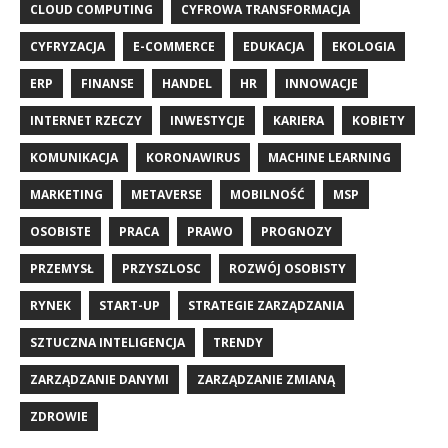
CLOUD COMPUTING
CYFROWA TRANSFORMACJA
CYFRYZACJA
E-COMMERCE
EDUKACJA
EKOLOGIA
ERP
FINANSE
HANDEL
HR
INNOWACJE
INTERNET RZECZY
INWESTYCJE
KARIERA
KOBIETY
KOMUNIKACJA
KORONAWIRUS
MACHINE LEARNING
MARKETING
METAVERSE
MOBILNOŚĆ
MSP
OSOBISTE
PRACA
PRAWO
PROGNOZY
PRZEMYSŁ
PRZYSZLOSC
ROZWÓJ OSOBISTY
RYNEK
START-UP
STRATEGIE ZARZĄDZANIA
SZTUCZNA INTELIGENCJA
TRENDY
ZARZĄDZANIE DANYMI
ZARZĄDZANIE ZMIANĄ
ZDROWIE