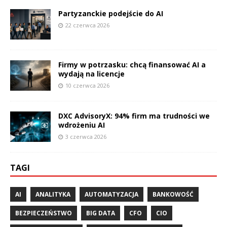
Partyzanckie podejście do AI
22 czerwca 2026
Firmy w potrzasku: chcą finansować AI a
wydają na licencje
10 czerwca 2026
DXC AdvisoryX: 94% firm ma trudności we
wdrożeniu AI
3 czerwca 2026
TAGI
AI
ANALITYKA
AUTOMATYZACJA
BANKOWOŚĆ
BEZPIECZEŃSTWO
BIG DATA
CFO
CIO