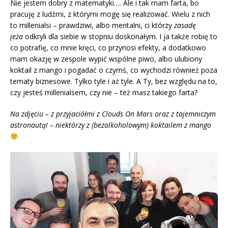
Nie jestem dobry z matematyki…. Ale i tak mam farta, bo
pracuję z ludźmi, z którymi mogę się realizować. Wielu z nich
to millenialsi – prawdziwi, albo mentalni, ci którzy
zasadę
jeża
odkryli dla siebie w stopniu doskonałym. I ja także robię to
co potrafię, co mnie kręci, co przynosi efekty, a dodatkowo
mam okazję w zespole wypić wspólne piwo, albo ulubiony
koktail z mango i pogadać o czymś, co wychodzi również poza
tematy biznesowe. Tylko tyle i aż tyle. A Ty, bez względu na to,
czy jesteś millenialsem, czy nie – też masz takiego farta?
Na zdjęciu – z przyjaciółmi z Clouds On Mars oraz z tajemniczym
astronautą! – niektórzy z (bezalkoholowym) koktailem z mango