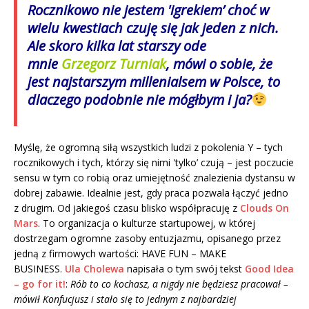
Rocznikowo nie jestem 'igrekiem’ choć w
wielu kwestiach czuję się jak jeden z nich.
Ale skoro kilka lat starszy ode
mnie
Grzegorz Turniak
, mówi o sobie, że
jest najstarszym millenialsem w Polsce, to
dlaczego podobnie nie mógłbym i ja?
Myślę, że ogromną siłą wszystkich ludzi z pokolenia Y – tych
rocznikowych i tych, którzy się nimi 'tylko’ czują – jest poczucie
sensu w tym co robią oraz umiejętność znalezienia dystansu w
dobrej zabawie. Idealnie jest, gdy praca pozwala łączyć jedno
z drugim. Od jakiegoś czasu blisko współpracuję z
Clouds On
Mars
. To organizacja o kulturze startupowej, w której
dostrzegam ogromne zasoby entuzjazmu, opisanego przez
jedną z firmowych wartości: HAVE FUN – MAKE
BUSINESS.
Ula Cholewa
napisała o tym swój tekst
Good Idea
– go for it!
:
Rób to co kochasz, a nigdy nie będziesz pracował –
mówił Konfucjusz i stało się to jednym z najbardziej