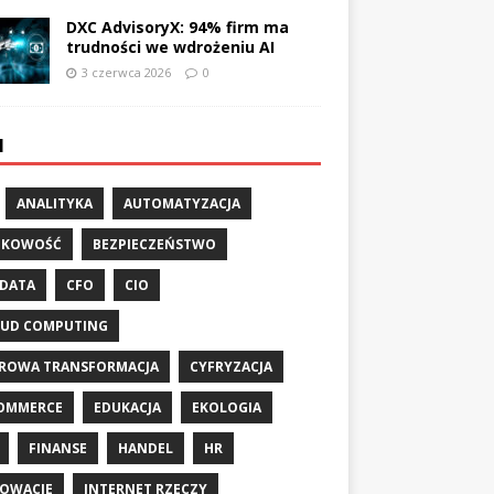
DXC AdvisoryX: 94% firm ma
trudności we wdrożeniu AI
3 czerwca 2026
0
I
ANALITYKA
AUTOMATYZACJA
NKOWOŚĆ
BEZPIECZEŃSTWO
 DATA
CFO
CIO
UD COMPUTING
ROWA TRANSFORMACJA
CYFRYZACJA
OMMERCE
EDUKACJA
EKOLOGIA
FINANSE
HANDEL
HR
OWACJE
INTERNET RZECZY