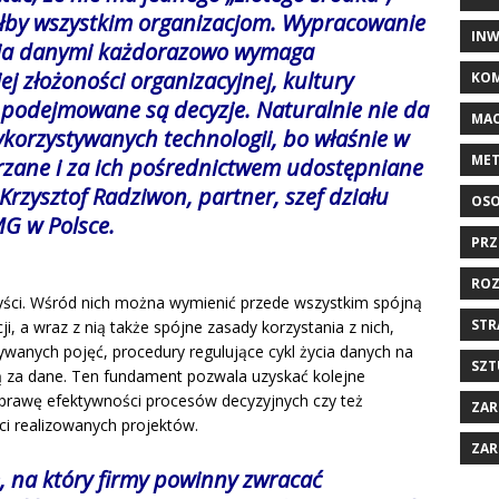
łby wszystkim organizacjom. Wypracowanie
INW
nia danymi każdorazowo wymaga
jej złożoności organizacyjnej, kultury
KOM
i podejmowane są decyzje. Naturalnie nie da
MAC
korzystywanych technologii, bo właśnie w
MET
rzane i za ich pośrednictwem udostępniane
Krzysztof Radziwon, partner, szef działu
OSO
G w Polsce.
PRZ
ROZ
yści. Wśród nich można wymienić przede wszystkim spójną
STR
i, a wraz z nią także spójne zasady korzystania z nich,
ywanych pojęć, procedury regulujące cykl życia danych na
SZT
ą za dane. Ten fundament pozwala uzyskać kolejne
oprawę efektywności procesów decyzyjnych czy też
ZAR
i realizowanych projektów.
ZAR
 na który firmy powinny zwracać