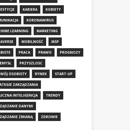
ESTYCJE
KARIERA
KOBIETY
UNIKACJA
KORONAWIRUS
HINE LEARNING
MARKETING
AVERSE
MOBILNOŚĆ
MSP
BISTE
PRACA
PRAWO
PROGNOZY
EMYSŁ
PRZYSZLOSC
WÓJ OSOBISTY
RYNEK
START-UP
ATEGIE ZARZĄDZANIA
UCZNA INTELIGENCJA
TRENDY
ZĄDZANIE DANYMI
ZĄDZANIE ZMIANĄ
ZDROWIE