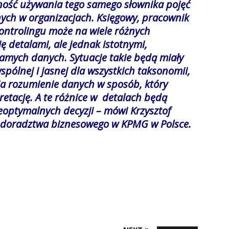
ność używania tego samego słownika pojęć
nych w organizacjach. Księgowy, pracownik
kontrolingu może na wiele różnych
ę detalami, ale jednak istotnymi,
samych danych. Sytuacje takie będą miały
wspólnej i jasnej dla wszystkich taksonomii,
wia rozumienie danych w sposób, który
retację. A te różnice w detalach będą
eoptymalnych decyzji –
mówi Krzysztof
łu doradztwa biznesowego w KPMG w Polsce.