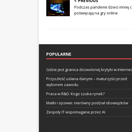
PREVIOUS
Podczas pandemii dzieci mniej 
poświęcają na gry online
POPULARNE
Gdzie jest granica dozwolonej krytyki w Internec
Przyszłość usłana danymi – maturzyści przed
wyborem zawodu
Praca w R&D. Kogo szuka rynek?
Matki i ojcowie: nierówny podział obowiązków
Zespoły IT wspomagane przez AI