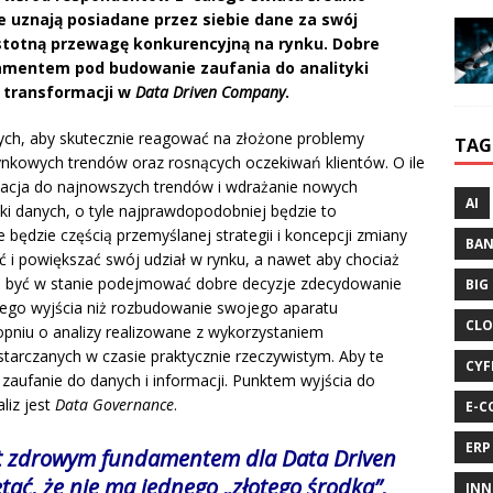
e uznają posiadane przez siebie dane za swój
istotną przewagę konkurencyjną na rynku. Dobre
amentem pod budowanie zaufania do analityki
 transformacji w
Data Driven Company
.
nych, aby skutecznie reagować na złożone problemy
TAG
ynkowych trendów oraz rosnących oczekiwań klientów. O ile
ptacja do najnowszych trendów i wdrażanie nowych
AI
tyki danych, o tyle najprawdopodobniej będzie to
e będzie częścią przemyślanej strategii i koncepcji zmiany
BA
 i powiększać swój udział w rynku, a nawet aby chociaż
ą być w stanie podejmować dobre decyzje zdecydowanie
BIG
innego wyjścia niż rozbudowanie swojego aparatu
CLO
opniu o analizy realizowane z wykorzystaniem
rczanych w czasie praktycznie rzeczywistym. Aby te
CYF
zaufanie do danych i informacji. Punktem wyjścia do
liz jest
Data Governance
.
E-C
ERP
st zdrowym fundamentem dla Data Driven
ć, że nie ma jednego „złotego środka”,
INN