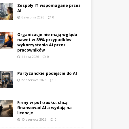
Zespoły IT wspomagane przez
AI
6 sierpnia 2026
0
Organizacje nie mają wglądu
nawet w 89% przypadków
wykorzystania AI przez
pracowników
1 lipca 2026
0
Partyzanckie podejście do AI
22 czerwca 2026
0
Firmy w potrzasku: chcą
finansować AI a wydają na
licencje
10 czerwca 2026
0