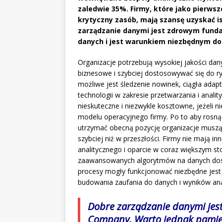
zaledwie 35%. Firmy, które jako pierwsz
krytyczny zasób, mają szansę uzyskać 
zarządzanie danymi jest zdrowym fund
danych i jest warunkiem niezbędnym do
Organizacje potrzebują wysokiej jakości da
biznesowe i szybciej dostosowywać się do r
możliwe jest śledzenie nowinek, ciągła ada
technologii w zakresie przetwarzania i anali
nieskuteczne i niezwykle kosztowne, jeżeli ni
modelu operacyjnego firmy. Po to aby rosnąć
utrzymać obecną pozycję organizacje musz
szybciej niż w przeszłości. Firmy nie mają 
analitycznego i oparcie w coraz większym st
zaawansowanych algorytmów na danych dosta
procesy mogły funkcjonować niezbędne jest 
budowania zaufania do danych i wyników ana
Dobre zarządzanie danymi je
Company. Warto jednak pamięta