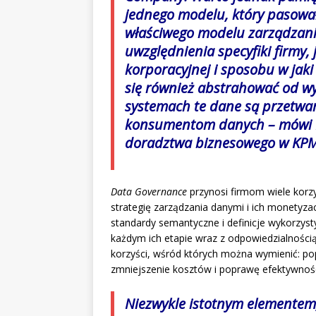
jednego modelu, który pasowa
właściwego modelu zarządza
uwzględnienia specyfiki firmy, 
korporacyjnej i sposobu w jak
się również abstrahować od wy
systemach te dane są przetwa
konsumentom danych –
mówi 
doradztwa biznesowego w KPM
Data Governance
przynosi firmom wiele korz
strategię zarządzania danymi i ich monetyzacj
standardy semantyczne i definicje wykorzyst
każdym ich etapie wraz z odpowiedzialności
korzyści, wśród których można wymienić: p
zmniejszenie kosztów i poprawę efektywnośc
Niezwykle istotnym elementem,