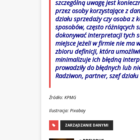
szczególną uwagę jest koniecz
przez osoby korzystające z da
działu sprzedaży czy osoba z 
sposobów, często różniących si
dokonywać interpretacji tych 
miejsce jeżeli w firmie nie ma 
zbioru definicji, która umożli
minimalizuje ich błędną interp
prowadziły do błędnych lub ni
Radziwon, partner, szef dzia
Źródło: KPMG
Ilustracja: Pixabay
ZARZĄDZANIE DANYMI