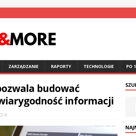
ZARZĄDZANIE
RAPORTY
TECHNOLOGIE
PO 1
pozwala budować
SZU
 wiarygodność informacji
0
NAJ