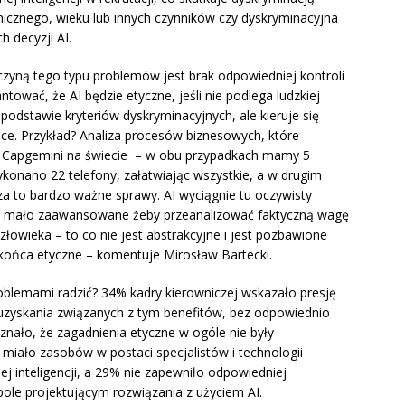
icznego, wieku lub innych czynników czy dyskryminacyjna
 decyzji AI.
czyną tego typu problemów jest brak odpowiedniej kontroli
antować, że AI będzie etyczne, jeśli nie podlega ludzkiej
 podstawie kryteriów dyskryminacyjnych, ale kieruje się
ce. Przykład? Analiza procesów biznesowych, które
 Capgemini na świecie – w obu przypadkach mamy 5
konano 22 telefony, załatwiając wszystkie, a w drugim
 za to bardzo ważne sprawy. AI wyciągnie tu oczywisty
byt mało zaawansowane żeby przeanalizować faktyczną wagę
owieka – to co nie jest abstrakcyjne i jest pozbawione
 końca etyczne – komentuje Mirosław Bartecki.
problemami radzić? 34% kadry kierowniczej wskazało presję
uzyskania związanych z tym benefitów, bez odpowiednio
nało, że zagadnienia etyczne w ogóle nie były
 miało zasobów w postaci specjalistów i technologii
j inteligencji, a 29% nie zapewniło odpowiedniej
pole projektującym rozwiązania z użyciem AI.