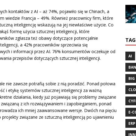
ch kontaktów z AI – aż 74%, pojawiło się w Chinach, a
m wiedzie Francja – 49%. Również pracownicy firm, które
uczną inteligencję wskazują na jej niewłaściwe użycie. Co
ąś formę użycia sztucznej inteligencji, które
ników zgłasza też obawy dotyczące potencjalnie
TAG
teligencji, a 42% pracowników sprzeciwia się
ych i informacji przez AI. 76% konsumentów oczekuje od
AI
wania przepisów dotyczących sztucznej inteligencji.
BA
BIG
ale nie zawsze potrafią sobie z nią poradzić. Ponad połowa
CLO
ść i etykę systemów sztucznej inteligencji za ważną
retne działania, kiedy już pojawiają się problemy związane
CYF
 związaną z ich rozwiązywaniem i zapobieganiem, ponad
prowadza ich mniej zaawansowane wersje. Dwóch na pięciu
E-C
projekty związane ze sztuczną inteligencją po ujawnieniu
ERP
INN