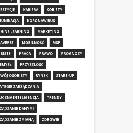
ESTYCJE
KARIERA
KOBIETY
UNIKACJA
KORONAWIRUS
HINE LEARNING
MARKETING
AVERSE
MOBILNOŚĆ
MSP
BISTE
PRACA
PRAWO
PROGNOZY
EMYSŁ
PRZYSZLOSC
WÓJ OSOBISTY
RYNEK
START-UP
ATEGIE ZARZĄDZANIA
UCZNA INTELIGENCJA
TRENDY
ZĄDZANIE DANYMI
ZĄDZANIE ZMIANĄ
ZDROWIE