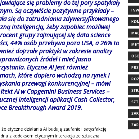
ojawiające się problemy do tej pory spotykały
wnym. Są oczywiście pozytywne przykłady –
INW
ła się do zatrudniania zdywersyfikowanego
KOM
zną inteligencją, żeby zapobiec możliwej
MAC
rocent grupy zajmującej się data science
ości, 44% osób przebywa poza USA, a 26% to
MET
nież dojrzałe praktyki w zakresie analizy
OSO
sprawdzonych źródeł i mieć jasno
ystania. Etyczne AI jest również
PRZ
mach, które dopiero wchodzą na rynek i
ROZ
zyskania przewagi konkurencyjnej – mówi
itekt AI w Capgemini Business Services –
STR
cznej inteligencji aplikacji Cash Collector,
SZT
gence Breakthrough Award 2019.
ZAR
ZAR
e etyczne działania AI budują zaufanie i satysfakcję
zgodna z kodeksem etycznym interakcja ze sztuczną