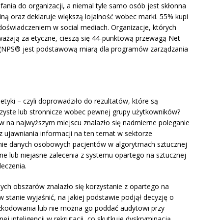
fania do organizacji, a niemal tyle samo osób jest skłonna
dziną oraz deklaruje większą lojalność wobec marki. 55% kupi
 doświadczeniem w social mediach. Organizacje, których
uważają za etyczne, cieszą się 44-punktową przewagą Net
 (NPS® jest podstawową miarą dla programów zarządzania
etyki – czyli doprowadziło do rezultatów, które są
jrzyste lub stronnicze wobec pewnej grupy użytkowników?
w na najwyższym miejscu znalazło się nadmierne poleganie
 ujawniania informacji na ten temat w sektorze
anie danych osobowych pacjentów w algorytmach sztucznej
zne lub niejasne zalecenia z systemu opartego na sztucznej
leczenia.
ych obszarów znalazło się korzystanie z opartego na
 w stanie wyjaśnić, na jakiej podstawie podjął decyzję o
szkodowania lub nie można go poddać audytowi przy
j inteligencji w rekrutacji, co skutkuje dyskryminacją