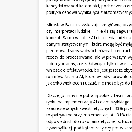
kandydatów pod kątem płci, pochodzenia etn
polityka cenowa wynikająca z automatycznych
Mirosław Bartecki wskazuje, że główną przy
czy interpretacji ludzkiej – Nie da się zagwar
kontroli. Samo w sobie AI nie ocenia ludzi na
danymi statystycznymi, które mogą być mylą
przeprowadzamy w dwóch różnych centrach
rzeczy do procesowania, ale w pierwszym wy
jeden godzinny, ale załatwiając tylko dwie –
wniosek o efektywności, bo jest jeszcze z
rozmów. Nie ma AI, które by odwzorowało czł
jakichkolwiek ocen i uczuć, nie może być do
Dlaczego firmy nie potrafią sobie z takimi 
rynku na implementację AI celem szybkiego 
zaadresowanych kwestii etycznych. 33% przyz
rozpatrywane przy implementacji AI. 31% nie
odpowiednich do rozwijania etycznej sztuczne
dywersyfikacji pod kątem rasy czy płci w zes