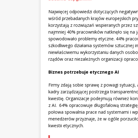
Najwięcej odpowiedzi dotyczących negatywny
wśród przebadanych krajów europejskich pry
korzystają z rozwiązań wspieranych przez szt
najmniej 40% pracowników natknęło się na jak
spowodowało problemy etyczne. 44% pracow
szkodliwego działania systemów sztucznej in
niewłaściwemu wykorzystaniu danych osobow
rządów oraz niezależnych organizacji opraco
Biznes potrzebuje etycznego AI
Firmy zdają sobie sprawę z powagi sytuacji, 
kadry zarządzającej postrzega transparentno
kwestię. Organizacje podejmują również konk
z AI. 64% opracowuje długofalową strategię
połowa spowalnia prace nad systemami i w
menedżerów przyznaje, że w ogóle porzuciło 
kwestii etycznych.