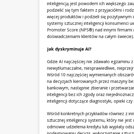
inteligencją jest powodem ich większego zau
podzielić się tym faktem z przyjaciółmi i ro
więcej produktów i podzieli się pozytywnym
systemy sztucznej inteligencji konsumenci 
Promoter Score (NPS®) nad innymi firmami
doświadczeniami klientów na całym świecie).
Jak dyskryminuje AI?
Gdzie AI najczęściej nie zdawało egzaminu z 
niewytłumaczalne, niesprawiedliwe, nieprze
Wśród 10 najczęściej wymienianych obszaró
na decyzjach kierowanych przez maszyny bez
bankowym, następnie zbieranie i przetwarz
inteligencji bez ich zgody oraz niejednoznac
inteligencji dotyczące diagnostyki, opieki czy 
Wśród konkretnych przykładów również z inn
sztucznej inteligencji systemu, który nie jest
odmowie udzielenia kredytu lub wypłaty od
podejmowaniu decyzji, wykorzystanie sztuczne