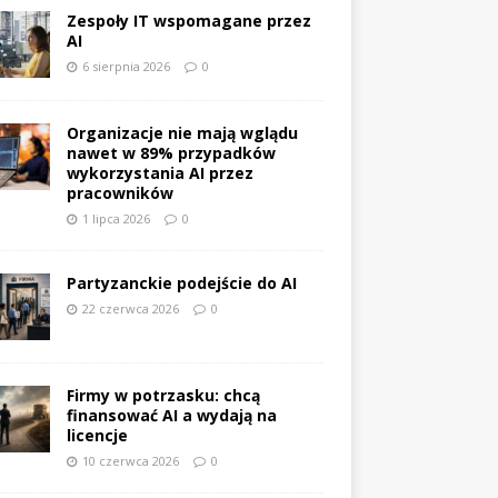
Zespoły IT wspomagane przez
AI
6 sierpnia 2026
0
Organizacje nie mają wglądu
nawet w 89% przypadków
wykorzystania AI przez
pracowników
1 lipca 2026
0
Partyzanckie podejście do AI
22 czerwca 2026
0
Firmy w potrzasku: chcą
finansować AI a wydają na
licencje
10 czerwca 2026
0