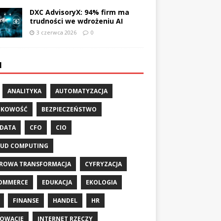
DXC AdvisoryX: 94% firm ma
trudności we wdrożeniu AI
3 czerwca 2026
0
I
ANALITYKA
AUTOMATYZACJA
NKOWOŚĆ
BEZPIECZEŃSTWO
 DATA
CFO
CIO
UD COMPUTING
ROWA TRANSFORMACJA
CYFRYZACJA
OMMERCE
EDUKACJA
EKOLOGIA
FINANSE
HANDEL
HR
OWACJE
INTERNET RZECZY