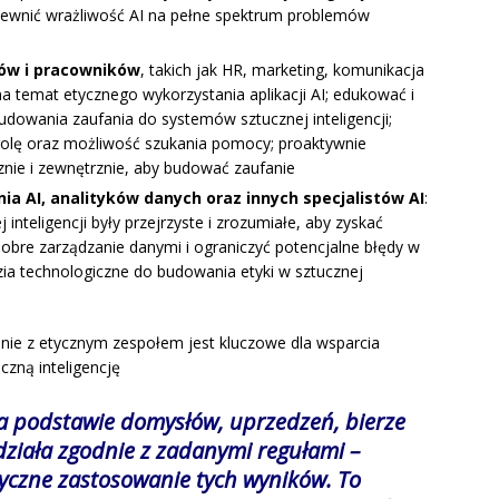
ewnić wrażliwość AI na pełne spektrum problemów
tów i pracowników
, takich jak HR, marketing, komunikacja
 na temat etycznego wykorzystania aplikacji AI; edukować i
owania zaufania do systemów sztucznej inteligencji;
olę oraz możliwość szukania pomocy; proaktywnie
ie i zewnętrznie, aby budować zaufanie
ia AI, analityków danych oraz innych specjalistów AI
:
inteligencji były przejrzyste i zrozumiałe, aby zyskać
obre zarządzanie danymi i ograniczyć potencjalne błędy w
zia technologiczne do budowania etyki w sztucznej
nie z etycznym zespołem jest kluczowe dla wsparcia
zną inteligencję
na podstawie domysłów, uprzedzeń, bierze
 działa zgodnie z zadanymi regułami –
yczne zastosowanie tych wyników. To