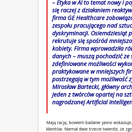
– Etyka w AI to temat nowy i p
się raczej z działaniem reakty
firma GE Healthcare zobowiąza
zespołu pracującego nad sztuc
dyskryminacji. Osiemdziesiąt p
rekrutuje się spośród mniejsz
kobiety. Firma wprowadziła rów
danych – muszą pochodzić ze 
zdefiniowane możliwości wykorz
praktykowane w mniejszych fir
postrzegają w tym możliwość 
Mirosław Bartecki, główny arch
jeden z twórców opartej na sztu
nagrodzonej Artificial Intelli
Mają rację, bowiem badanie jasno wskazuje, ż
klientów. Niemal dwie trzecie twierdzi, że 