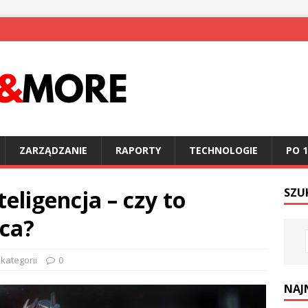
ZARZĄDZANIE
RAPORTY
TECHNOLOGIE
PO 1
teligencja – czy to
SZU
aca?
kategorii
0
NAJ