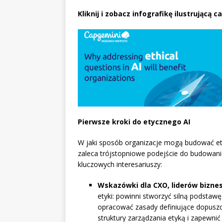
Kliknij i zobacz infografikę ilustrującą c
Pierwsze kroki do etycznego AI
W jaki sposób organizacje mogą budować ety
zaleca trójstopniowe podejście do budowania 
kluczowych interesariuszy:
Wskazówki dla CXO, liderów bizne
etyki: powinni stworzyć silną podstawę
opracować zasady definiujące dopuszcza
struktury zarządzania etyką i zapewnić