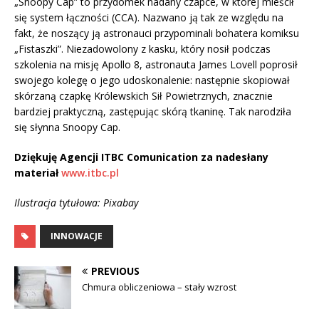
„Snoopy Cap” to przydomek nadany czapce, w której mieścił
się system łączności (CCA). Nazwano ją tak ze względu na
fakt, że noszący ją astronauci przypominali bohatera komiksu
„Fistaszki”. Niezadowolony z kasku, który nosił podczas
szkolenia na misję Apollo 8, astronauta James Lovell poprosił
swojego kolegę o jego udoskonalenie: następnie skopiował
skórzaną czapkę Królewskich Sił Powietrznych, znacznie
bardziej praktyczną, zastępując skórą tkaninę. Tak narodziła
się słynna Snoopy Cap.
Dziękuję Agencji ITBC Comunication za nadesłany
materiał
www.itbc.pl
Ilustracja tytułowa: Pixabay
INNOWACJE
PREVIOUS
Chmura obliczeniowa – stały wzrost