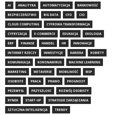
AI
ANALITYKA
AUTOMATYZACJA
BANKOWOŚĆ
BEZPIECZEŃSTWO
BIG DATA
CFO
CIO
CLOUD COMPUTING
CYFROWA TRANSFORMACJA
CYFRYZACJA
E-COMMERCE
EDUKACJA
EKOLOGIA
ERP
FINANSE
HANDEL
HR
INNOWACJE
INTERNET RZECZY
INWESTYCJE
KARIERA
KOBIETY
KOMUNIKACJA
KORONAWIRUS
MACHINE LEARNING
MARKETING
METAVERSE
MOBILNOŚĆ
MSP
OSOBISTE
PRACA
PRAWO
PROGNOZY
PRZEMYSŁ
PRZYSZLOSC
ROZWÓJ OSOBISTY
RYNEK
START-UP
STRATEGIE ZARZĄDZANIA
SZTUCZNA INTELIGENCJA
TRENDY