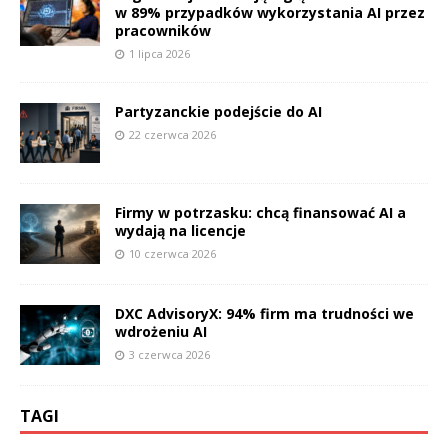
w 89% przypadków wykorzystania AI przez
pracowników
1 lipca 2026
Partyzanckie podejście do AI
22 czerwca 2026
Firmy w potrzasku: chcą finansować AI a
wydają na licencje
10 czerwca 2026
DXC AdvisoryX: 94% firm ma trudności we
wdrożeniu AI
3 czerwca 2026
TAGI