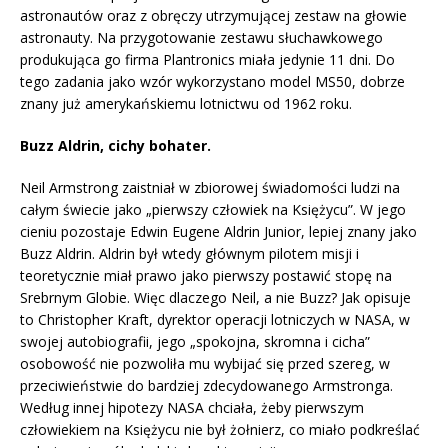
astronautów oraz z obręczy utrzymującej zestaw na głowie
astronauty. Na przygotowanie zestawu słuchawkowego
produkująca go firma Plantronics miała jedynie 11 dni. Do
tego zadania jako wzór wykorzystano model MS50, dobrze
znany już amerykańskiemu lotnictwu od 1962 roku.
Buzz Aldrin, cichy bohater.
Neil Armstrong zaistniał w zbiorowej świadomości ludzi na
całym świecie jako „pierwszy człowiek na Księżycu”. W jego
cieniu pozostaje Edwin Eugene Aldrin Junior, lepiej znany jako
Buzz Aldrin. Aldrin był wtedy głównym pilotem misji i
teoretycznie miał prawo jako pierwszy postawić stopę na
Srebrnym Globie. Więc dlaczego Neil, a nie Buzz? Jak opisuje
to Christopher Kraft, dyrektor operacji lotniczych w NASA, w
swojej autobiografii, jego „spokojna, skromna i cicha”
osobowość nie pozwoliła mu wybijać się przed szereg, w
przeciwieństwie do bardziej zdecydowanego Armstronga.
Według innej hipotezy NASA chciała, żeby pierwszym
człowiekiem na Księżycu nie był żołnierz, co miało podkreślać