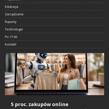
Edukacja
Zarządzanie
Raporty
Technologie
Po 17.00
Kontakt
5 proc. zakupów online
Badanie Snowflake: AI daje
Sztuczna inteligencja i rynek
Nie szanujemy influencerów, bo…
IDC: sztuczna inteligencja będzie