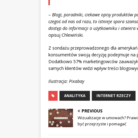
–
Blogi, poradniki, ciekawe opisy produktów pot
czegoś od nas od razu, to istnieje spora szans
dostęp do informacji o użytkowniku i otwiera 
opisuj Chlewiński.
Z sondażu przeprowadzonego dla amerykańsk
konsumentów swoją decyzję podejmuje na pod
Dodatkowo 57% marketingowców zauważyło pr
samych klientów widzi wpływ treści blogowy
Ilustracja: Pixabay
ANALITYKA
INTERNET RZECZY
PREVIOUS
Wizualizacje w umowach? Praw
być przejrzyste i pomagać