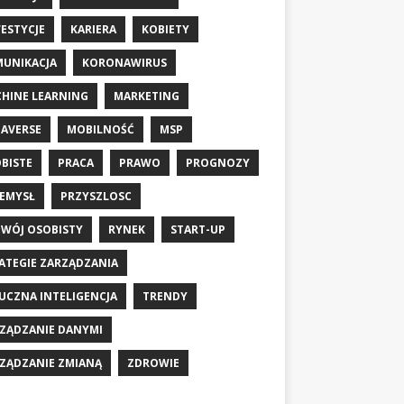
ESTYCJE
KARIERA
KOBIETY
UNIKACJA
KORONAWIRUS
HINE LEARNING
MARKETING
AVERSE
MOBILNOŚĆ
MSP
BISTE
PRACA
PRAWO
PROGNOZY
EMYSŁ
PRZYSZLOSC
WÓJ OSOBISTY
RYNEK
START-UP
ATEGIE ZARZĄDZANIA
UCZNA INTELIGENCJA
TRENDY
ZĄDZANIE DANYMI
ZĄDZANIE ZMIANĄ
ZDROWIE