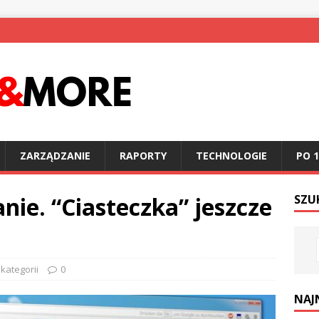
ZARZĄDZANIE
RAPORTY
TECHNOLOGIE
PO 1
nie. “Ciasteczka” jeszcze
SZU
kategorii
0
NAJ