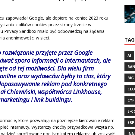
rcu zapowiadał Google, ale dopiero na koniec 2023 roku
stania z plików cookies przez strony trzecie w
 Privacy Sandbox miało być odpowiedzią na żądania
nia anonimowości w sieci.
TAG
o rozwiązanie przyjęte przez Google
AI
iwać sporo informacji o internautach, ale
BA
ęte od tej możliwości. Dla wielu firm
online oraz wydawców byłby to cios, który
BIG
 dopasowywanie reklam pod konkretnego
CLO
ał Chlewiński, współtwórca Linkhouse,
marketingu i link buildingu.
CYF
E-C
nformacje, które pozwalają na późniejsze kierowanie reklam
ERP
płeć internauty. Wystarczy choćby przypadkowa wizyta np.
i widzieć sprofilowane pod tym kątem reklamy lub zostawić
INN