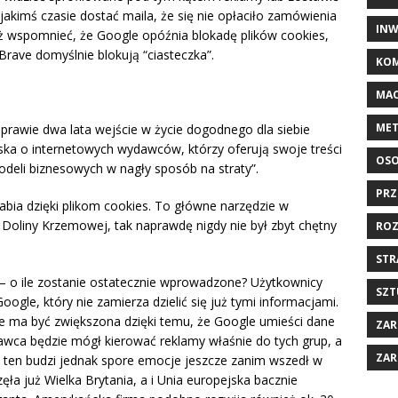
 jakimś czasie dostać maila, że się nie opłaciło zamówienia
INW
ż wspomnieć, że Google opóźnia blokadę plików cookies,
y Brave domyślnie blokują “ciasteczka”.
KOM
MAC
MET
rawie dwa lata wejście w życie dogodnego dla siebie
ka o internetowych wydawców, którzy oferują swoje treści
OSO
odeli biznesowych w nagły sposób na straty”.
PRZ
rabia dzięki plikom cookies. To główne narzędzie w
 Doliny Krzemowej, tak naprawdę nigdy nie był zbyt chętny
ROZ
STR
 – o ile zostanie ostatecznie wprowadzone? Użytkownicy
SZT
oogle, który nie zamierza dzielić się już tymi informacjami.
e ma być zwiększona dzięki temu, że Google umieści dane
ZAR
wca będzie mógł kierować reklamy właśnie do tych grup, a
ZAR
m ten budzi jednak spore emocje jeszcze zanim wszedł w
a już Wielka Brytania, a i Unia europejska bacznie