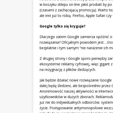
w koszyku sklepu on-line jakiś produkt by po
(czasami z zachęcającą promocją). Warto te
ale inni już to robią. Firefox, Apple Safari cz
Google tylko się kryguje?
Dlaczego zatem Google zamierza opóźnić o p
rozwiązania? Oficjalnym powodem jest …tros
bezpłatnie i tym samym “nie narażenie ich m
Z drugiej strony i Google sporo pieniędzy za
ekosystemie reklamy cyfrowej, więc gigant z
na rezygnację z plików śledzących.
Jak będzie działać nowe rozwiązanie Google
dalej będą śledzeni, ale bezpośrednio przez G
Anonimowość naszej aktywności w interneci
użytkowników w dużych zbiorach. Reklamoda
już nie do indywidualnych odbiorców. syste
życie. Postępowanie antymonopolowe wszczęł