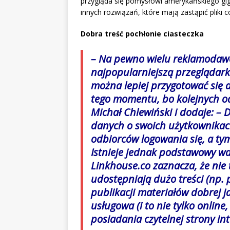
przygląda się pomysłowi amerykańskiego gi
innych rozwiązań, które mają zastąpić pliki c
Dobra treść pochłonie ciasteczka
– Na pewno wielu reklamodawc
najpopularniejszą przeglądark
można lepiej przygotować się 
tego momentu, bo kolejnych od
Michał Chlewiński i dodaje: –
danych o swoich użytkownikac
odbiorców logowania się, a tym
Istnieje jednak podstawowy w
Linkhouse.co
zaznacza, że nie t
udostępniają dużo treści (np.
publikacji materiałów dobrej j
usługowa (i to nie tylko online
posiadania czytelnej strony in