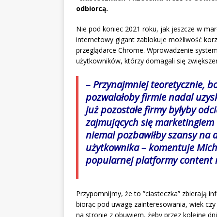
odbiorcą.
Nie pod koniec 2021 roku, jak jeszcze w ma
internetowy gigant zablokuje możliwość korzy
przeglądarce Chrome. Wprowadzenie systemu
użytkowników, którzy domagali się zwiększe
– Przynajmniej teoretycznie, b
pozwalałoby firmie nadal uzysk
już pozostałe firmy byłyby odci
zajmujących się marketingiem 
niemal pozbawiłby szansy na
użytkownika – komentuje Mich
popularnej platformy content 
Przypomnijmy, że to ”ciasteczka” zbierają i
biorąc pod uwagę zainteresowania, wiek czy 
na stronie z obuwiem, żeby przez kolejne dn