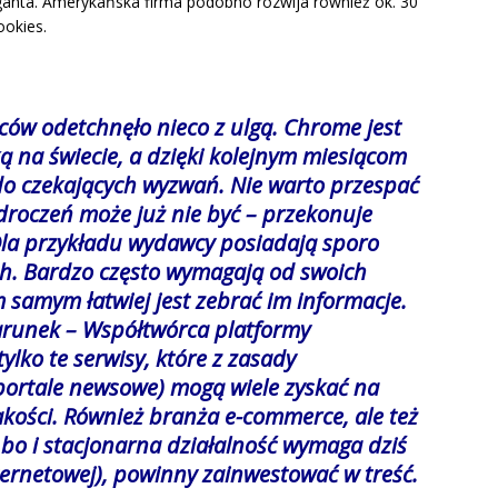
ganta. Amerykańska firma podobno rozwija również ok. 30
ookies.
ów odetchnęło nieco z ulgą. Chrome jest
ą na świecie, a dzięki kolejnym miesiącom
do czekających wyzwań. Nie warto przespać
roczeń może już nie być – przekonuje
 Dla przykładu wydawcy posiadają sporo
h. Bardzo często wymagają od swoich
 samym łatwiej jest zebrać im informacje.
arunek – Współtwórca platformy
ylko te serwisy, które z zasady
 portale newsowe) mogą wiele zyskać na
akości. Również branża e-commerce, ale też
, bo i stacjonarna działalność wymaga dziś
ternetowej), powinny zainwestować w treść.