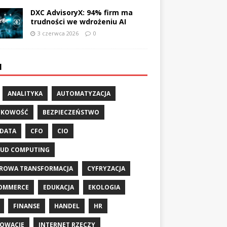
DXC AdvisoryX: 94% firm ma
trudności we wdrożeniu AI
3 czerwca 2026
0
I
ANALITYKA
AUTOMATYZACJA
NKOWOŚĆ
BEZPIECZEŃSTWO
 DATA
CFO
CIO
UD COMPUTING
ROWA TRANSFORMACJA
CYFRYZACJA
OMMERCE
EDUKACJA
EKOLOGIA
FINANSE
HANDEL
HR
OWACJE
INTERNET RZECZY