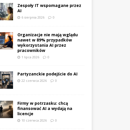
Zespoły IT wspomagane przez
AI
6 sierpnia 2026
0
Organizacje nie mają wglądu
nawet w 89% przypadków
wykorzystania AI przez
pracowników
1 lipca 2026
0
Partyzanckie podejście do AI
22 czerwca 2026
0
Firmy w potrzasku: chcą
finansować AI a wydają na
licencje
10 czerwca 2026
0