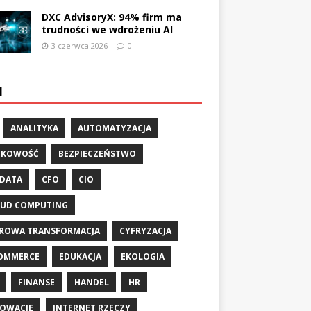
DXC AdvisoryX: 94% firm ma
trudności we wdrożeniu AI
3 czerwca 2026
0
I
ANALITYKA
AUTOMATYZACJA
NKOWOŚĆ
BEZPIECZEŃSTWO
 DATA
CFO
CIO
UD COMPUTING
ROWA TRANSFORMACJA
CYFRYZACJA
OMMERCE
EDUKACJA
EKOLOGIA
FINANSE
HANDEL
HR
OWACJE
INTERNET RZECZY