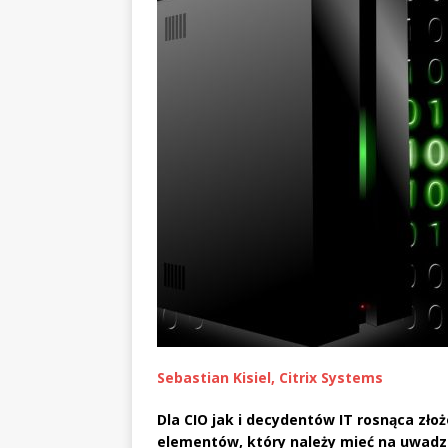
Sebastian Kisiel, Citrix Systems
Dla CIO jak i decydentów IT rosnąca zł
elementów, który należy mieć na uwadze