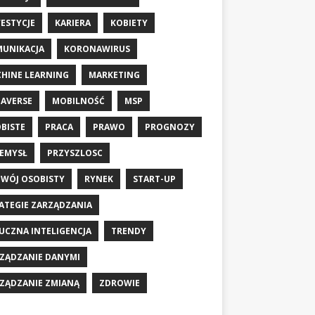
ESTYCJE
KARIERA
KOBIETY
UNIKACJA
KORONAWIRUS
HINE LEARNING
MARKETING
AVERSE
MOBILNOŚĆ
MSP
BISTE
PRACA
PRAWO
PROGNOZY
EMYSŁ
PRZYSZLOSC
WÓJ OSOBISTY
RYNEK
START-UP
ATEGIE ZARZĄDZANIA
UCZNA INTELIGENCJA
TRENDY
ZĄDZANIE DANYMI
ZĄDZANIE ZMIANĄ
ZDROWIE