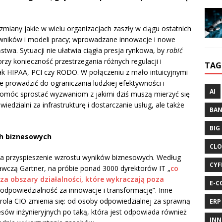
 zmiany jakie w wielu organizacjach zaszły w ciągu ostatnich
owników i modeli pracy; wprowadzane innowacje i nowe
twa. Sytuacji nie ułatwia ciągła presja rynkowa, by
robić
zy konieczność przestrzegania różnych regulacji i
TAG
jak HIPAA, PCI czy RODO. W połączeniu z mało intuicyjnymi
 prowadzić do ograniczania ludzkiej efektywności i
AI
pomóc sprostać wyzwaniom z jakimi dziś muszą mierzyć się
iedzialni za infrastrukturę i dostarczanie usług, ale także
BA
BIG
h biznesowych
CLO
a przyspieszenie wzrostu wyników biznesowych. Według
CYF
wczą Gartner, na próbie ponad 3000 dyrektorów IT „
co
a obszary działalności, które wykraczają poza
E-C
 odpowiedzialność za innowacje i transformację”. Inne
rola CIO zmienia się: od osoby odpowiedzialnej za sprawną
ERP
cesów inżynieryjnych po taką, która jest odpowiada również
INN