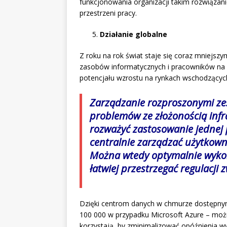
funkcjonowania organizacji takim rozwiąza
przestrzeni pracy.
Działanie globalne
Z roku na rok świat staje się coraz mniejsz
zasobów informatycznych i pracowników na c
potencjału wzrostu na rynkach wschodzących
Zarządzanie rozproszonymi ze
problemów ze złożonością infra
rozważyć zastosowanie jednej 
centralnie zarządzać użytkown
Można wtedy optymalnie wykor
łatwiej przestrzegać regulacj
Dzięki centrom danych w chmurze dostępnym 
100 000 w przypadku Microsoft Azure – moż
korzystają, by zminimalizować opóźnienia wy