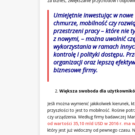
za biznes, zwiększanie przychodów i odpowi
Umiejętnie inwestując w nowe 
chmurze, mobilność czy rozwi
przestrzeni pracy – które nie t
z nowymi, – można uwolnić czę
wykorzystania w ramach innych
kontrolę i polityki dostępu. P
organizacji oraz lepszą efektyw
biznesowe firmy.
Większa swoboda dla użytkownik
Jeśli można wymienić jakikolwiek kierunek, k
przyszłości to jest to mobilność. Rośnie po
czy urządzenia. Według firmy badawczej M
od wartości 35,10 mld USD w 2016 r. ma 
który jest już widoczny od pewnego czasu.