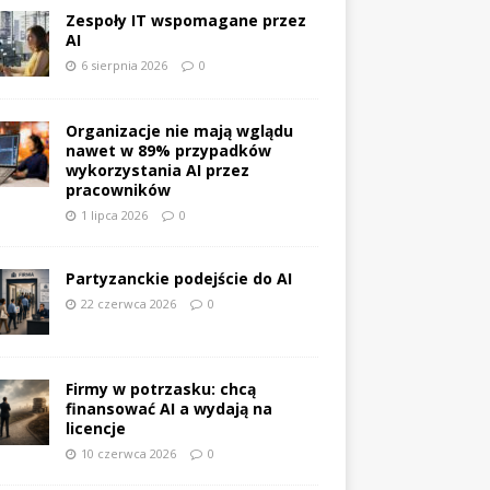
Zespoły IT wspomagane przez
AI
6 sierpnia 2026
0
Organizacje nie mają wglądu
nawet w 89% przypadków
wykorzystania AI przez
pracowników
1 lipca 2026
0
Partyzanckie podejście do AI
22 czerwca 2026
0
Firmy w potrzasku: chcą
finansować AI a wydają na
licencje
10 czerwca 2026
0