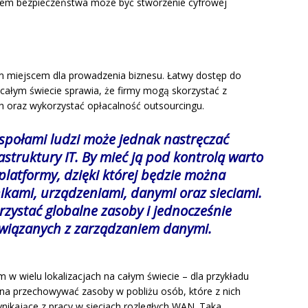
niem bezpieczeństwa może być stworzenie cyfrowej
ym miejscem dla prowadzenia biznesu. Łatwy dostęp do
ałym świecie sprawia, że firmy mogą skorzystać z
 oraz wykorzystać opłacalność outsourcingu.
społami ludzi może jednak nastręczać
struktury IT. By mieć ją pod kontrolą warto
platformy, dzięki której będzie można
ikami, urządzeniami, danymi oraz sieciami.
zystać globalne zasoby i jednocześnie
i związanych z zarządzaniem danymi.
w wielu lokalizacjach na całym świecie – dla przykładu
na przechowywać zasoby w pobliżu osób, które z nich
nikające z pracy w sieciach rozległych WAN. Taka