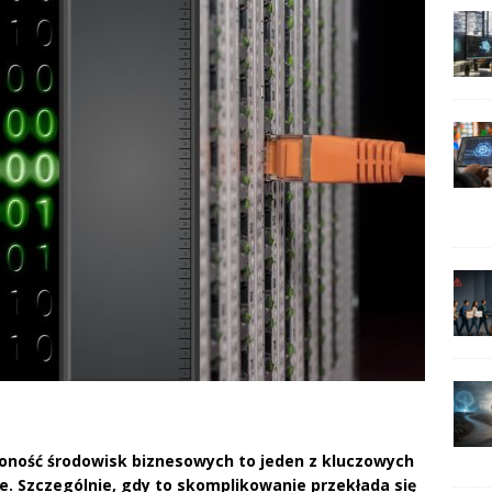
ożoność środowisk biznesowych to jeden z kluczowych
. Szczególnie, gdy to skomplikowanie przekłada się