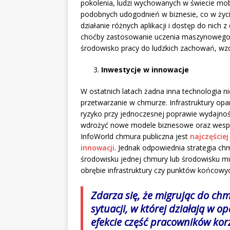
pokolenia, ludzi wychowanych w świecie mob
podobnych udogodnień w biznesie, co w życiu
działanie różnych aplikacji i dostęp do nich 
choćby zastosowanie uczenia maszynowego
środowisko pracy do ludzkich zachowań, wz
Inwestycje w innowacje
W ostatnich latach żadna inna technologia ni
przetwarzanie w chmurze. Infrastruktury op
ryzyko przy jednoczesnej poprawie wydajno
wdrożyć nowe modele biznesowe oraz wespr
InfoWorld chmura publiczna jest
najczęście
innowacji
. Jednak odpowiednia strategia c
środowisku jednej chmury lub środowisku mu
obrębie infrastruktury czy punktów końcowy
Zdarza się, że migrując do chm
sytuacji, w której działają w o
efekcie część pracowników kor