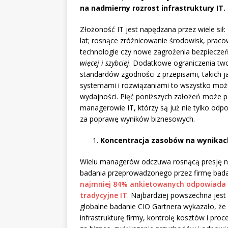
na nadmierny rozrost infrastruktury IT.
Złożoność IT jest napędzana przez wiele sił:
lat; rosnące zróżnicowanie środowisk, prac
technologie czy nowe zagrożenia bezpieczeńs
więcej i szybciej
. Dodatkowe ograniczenia twor
standardów zgodności z przepisami, takich 
systemami i rozwiązaniami to wszystko może
wydajności. Pięć poniższych założeń może 
managerowie IT, którzy są już nie tylko odpow
za poprawę wyników biznesowych.
Koncentracja zasobów na wynikac
Wielu managerów odczuwa rosnącą presję n
badania przeprowadzonego przez firmę bada
najmniej 84% ankietowanych odpowiada z
tradycyjne IT
. Najbardziej powszechna jest
globalne badanie CIO Gartnera wykazało, że 
infrastrukturę firmy, kontrolę kosztów i pro