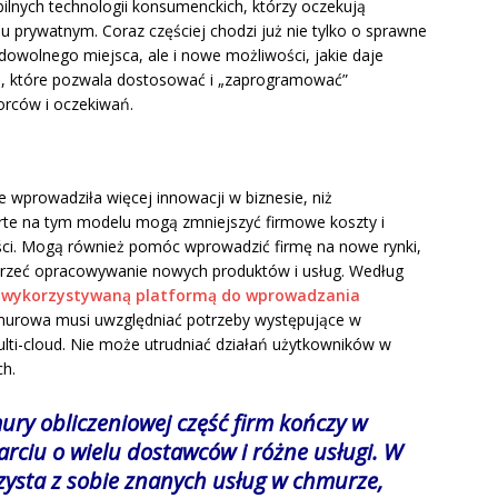
ilnych technologii konsumenckich, którzy oczekują
 prywatnym. Coraz częściej chodzi już nie tylko o sprawne
z dowolnego miejsca, ale i nowe możliwości, jakie daje
, które pozwala dostosować i „zaprogramować”
orców i oczekiwań.
e wprowadziła więcej innowacji w biznesie, niż
arte na tym modelu mogą zmniejszyć firmowe koszty i
ści. Mogą również pomóc wprowadzić firmę na nowe rynki,
zeć opracowywanie nowych produktów i usług. Według
j wykorzystywaną platformą do wprowadzania
hmurowa musi uwzględniać potrzeby występujące w
lti-cloud. Nie może utrudniać działań użytkowników w
ch.
ury obliczeniowej część firm kończy w
parciu o wielu dostawców i różne usługi. W
zysta z sobie znanych usług w chmurze,