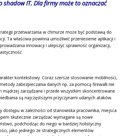
o shadow IT. Dla firmy może to oznaczać
strategii przetwarzania w chmurze może być podstawą do
ji. Ta właściwa powinna umożliwić przeniesienie aplikacji i
rowadzania innowacji i ulepszyć sprawność organizacji,
lastyczność.
rakter kontekstowy. Coraz szersze stosowanie mobilności,
metody zabezpieczania danych np. za pomocą firewalli nie
m mądrzej zarządzane i przede wszystkim skoncentrowane
aniedbania są najczęstszymi przyczynami udanych ataków.
 dostępu w zależności od stanowiska pracownika, miejsca
tępem skutecznie zarządzać wymagane są nowe
zeństwo, podchodząc do niego w bardziej holistyczny
ści, jako jednego ze strategicznych elementów