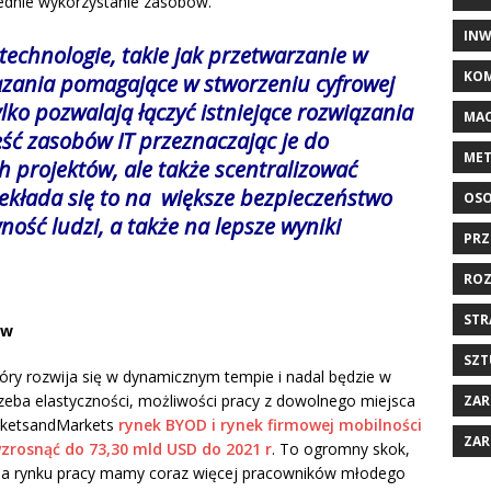
ednie wykorzystanie zasobów.
INW
technologie, takie jak przetwarzanie w
KOM
ązania pomagające w stworzeniu cyfrowej
ylko pozwalają łączyć istniejące rozwiązania
MAC
ść zasobów IT przeznaczając je do
MET
 projektów, ale także scentralizować
rzekłada się to na większe bezpieczeństwo
OSO
ność ludzi, a także na lepsze wyniki
PRZ
ROZ
STR
ów
SZT
tóry rozwija się w dynamicznym tempie i nadal będzie w
trzeba elastyczności, możliwości pracy z dowolnego miejsca
ZAR
arketsandMarkets
rynek BYOD i rynek firmowej mobilności
ZAR
wzrosnąć do 73,30 mld USD do 2021 r
. To ogromny skok,
 Na rynku pracy mamy coraz więcej pracowników młodego