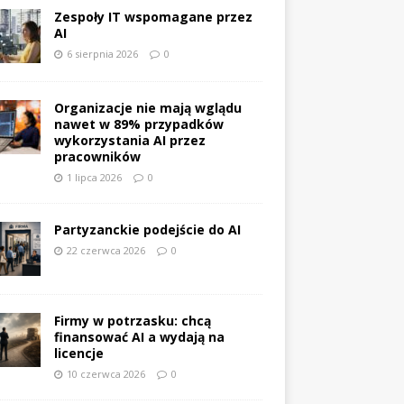
Zespoły IT wspomagane przez
AI
6 sierpnia 2026
0
Organizacje nie mają wglądu
nawet w 89% przypadków
wykorzystania AI przez
pracowników
1 lipca 2026
0
Partyzanckie podejście do AI
22 czerwca 2026
0
Firmy w potrzasku: chcą
finansować AI a wydają na
licencje
10 czerwca 2026
0