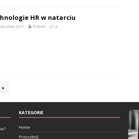
hnologie HR w natarciu
stycznia 2017
Robert
0
»
KATEGORIE
Home
ie?
Przyszłość