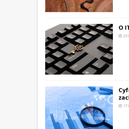
O I
20 
Cyf
za
17 