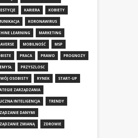
ESTYCJE
KARIERA
KOBIETY
UNIKACJA
KORONAWIRUS
HINE LEARNING
MARKETING
AVERSE
MOBILNOŚĆ
MSP
BISTE
PRACA
PRAWO
PROGNOZY
EMYSŁ
PRZYSZLOSC
WÓJ OSOBISTY
RYNEK
START-UP
ATEGIE ZARZĄDZANIA
UCZNA INTELIGENCJA
TRENDY
ZĄDZANIE DANYMI
ZĄDZANIE ZMIANĄ
ZDROWIE