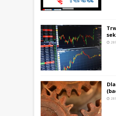
Trw
sek
28 
Dla
(ba
28 