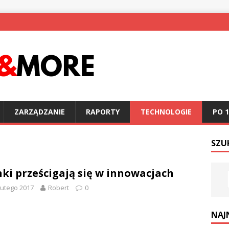
ZARZĄDZANIE
RAPORTY
TECHNOLOGIE
PO 1
SZU
ki prześcigają się w innowacjach
lutego 2017
Robert
0
NAJ