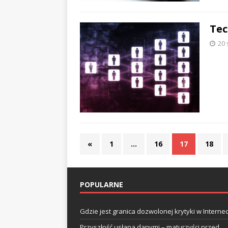
Tec
20 
«
1
…
16
17
18
POPULARNE
Gdzie jest granica dozwolonej krytyki w Internec
Przyszłość usłana danymi – maturzyści przed