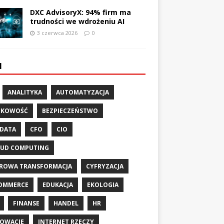
DXC AdvisoryX: 94% firm ma
trudności we wdrożeniu AI
3 czerwca 2026
0
I
ANALITYKA
AUTOMATYZACJA
NKOWOŚĆ
BEZPIECZEŃSTWO
 DATA
CFO
CIO
UD COMPUTING
ROWA TRANSFORMACJA
CYFRYZACJA
OMMERCE
EDUKACJA
EKOLOGIA
FINANSE
HANDEL
HR
OWACJE
INTERNET RZECZY