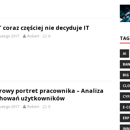
T coraz częściej nie decyduje IT
lutego 2017
Robert
0
TAG
AI
BA
BIG
CLO
rowy portret pracownika – Analiza
CYF
chowań użytkowników
lutego 2017
Robert
0
E-C
ERP
INN