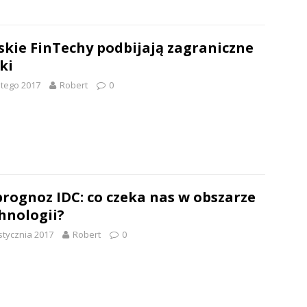
skie FinTechy podbijają zagraniczne
ki
utego 2017
Robert
0
prognoz IDC: co czeka nas w obszarze
hnologii?
stycznia 2017
Robert
0