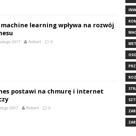
INW
KOM
 machine learning wpływa na rozwój
nesu
MAC
lutego 2017
Robert
0
MET
OSO
PRZ
ROZ
STR
nes postawi na chmurę i internet
czy
SZT
utego 2017
Robert
0
ZAR
ZAR