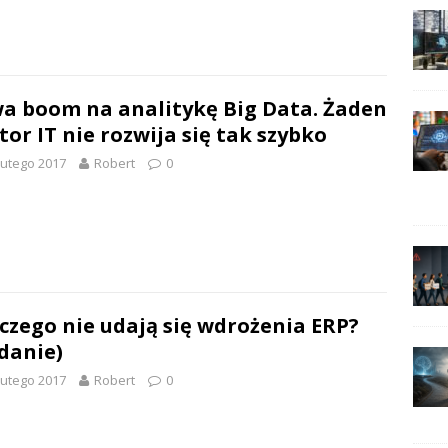
a boom na analitykę Big Data. Żaden
tor IT nie rozwija się tak szybko
lutego 2017
Robert
0
czego nie udają się wdrożenia ERP?
danie)
lutego 2017
Robert
0