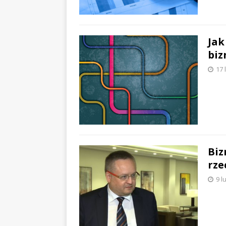
Jak
biz
17 
Biz
rze
9 l