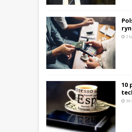
Pol
ryn
2 l
10 
tec
30 