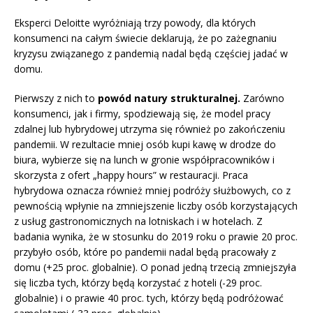
Eksperci Deloitte wyróżniają trzy powody, dla których
konsumenci na całym świecie deklarują, że po zażegnaniu
kryzysu związanego z pandemią nadal będą częściej jadać w
domu.
Pierwszy z nich to
powód natury strukturalnej.
Zarówno
konsumenci, jak i firmy, spodziewają się, że model pracy
zdalnej lub hybrydowej utrzyma się również po zakończeniu
pandemii. W rezultacie mniej osób kupi kawę w drodze do
biura, wybierze się na lunch w gronie współpracowników i
skorzysta z ofert „happy hours” w restauracji. Praca
hybrydowa oznacza również mniej podróży służbowych, co z
pewnością wpłynie na zmniejszenie liczby osób korzystających
z usług gastronomicznych na lotniskach i w hotelach. Z
badania wynika, że w stosunku do 2019 roku o prawie 20 proc.
przybyło osób, które po pandemii nadal będą pracowały z
domu (+25 proc. globalnie). O ponad jedną trzecią zmniejszyła
się liczba tych, którzy będą korzystać z hoteli (-29 proc.
globalnie) i o prawie 40 proc. tych, którzy będą podróżować