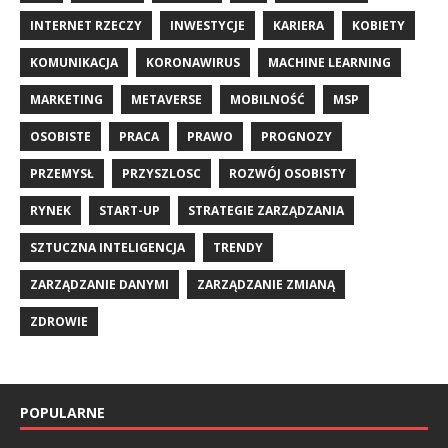
INTERNET RZECZY
INWESTYCJE
KARIERA
KOBIETY
KOMUNIKACJA
KORONAWIRUS
MACHINE LEARNING
MARKETING
METAVERSE
MOBILNOŚĆ
MSP
OSOBISTE
PRACA
PRAWO
PROGNOZY
PRZEMYSŁ
PRZYSZLOSC
ROZWÓJ OSOBISTY
RYNEK
START-UP
STRATEGIE ZARZĄDZANIA
SZTUCZNA INTELIGENCJA
TRENDY
ZARZĄDZANIE DANYMI
ZARZĄDZANIE ZMIANĄ
ZDROWIE
POPULARNE