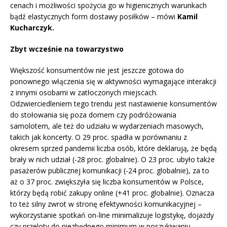
cenach i możliwości spożycia go w higienicznych warunkach
bądź elastycznych form dostawy posiłków
– mówi
Kamil
Kucharczyk.
Zbyt wcześnie na towarzystwo
Większość konsumentów nie jest jeszcze gotowa do
ponownego włączenia się w aktywności wymagające interakcji
z innymi osobami w zatłoczonych miejscach.
Odzwierciedleniem tego trendu jest nastawienie konsumentów
do stołowania się poza domem czy podróżowania
samolotem, ale też do udziału w wydarzeniach masowych,
takich jak koncerty. O 29 proc. spadła w porównaniu z
okresem sprzed pandemii liczba osób, które deklarują, że będą
brały w nich udział (-28 proc. globalnie). O 23 proc. ubyło także
pasażerów publicznej komunikacji (-24 proc. globalnie), za to
aż o 37 proc. zwiększyła się liczba konsumentów w Polsce,
którzy będą robić zakupy online (+41 proc. globalnie). Oznacza
to też silny zwrot w stronę efektywności komunikacyjnej –
wykorzystanie spotkań on-line minimalizuje logistykę, dojazdy
czy przeloty do niezbędnego minimum w poszukiwaniu