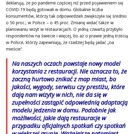
deklarują, że po pandemii częściej niż przed pojawieniem się
COVID-19 będą gotowali w domu. Globalnie liczba
konsumentów, którzy tak odpowiedzieli zwiększyła się średnio
o 50 proc., w Polsce – o 45 proc. Zmianę widać także w
planowaniu wizyt w restauracjach. O jedną czwartą przybyło
respondentów na świecie i więcej, bo aż o prawie jedną trzecią
w Polsce, którzy zapewniają, że rzadziej będą jadać „na
mieście”.
Na naszych oczach powstaje nowy model
korzystania z restauracji. Nie oznacza to, że
zaczną hurtowo znikać z map miast, bo
jakości, wygody, serwisu czy prestiżu, które
dają nam wizyty w nich, nie da się w
zupełności zastąpić odpowiednią adaptacją
modelu jedzenia w domu. Podobnie jak
możliwości, jakie dają restauracje w
przypadku oficjalnych spotkań czy spotkań
w większej grupie. Ważniejsze natomiast