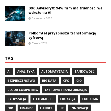
DXC AdvisoryX: 94% firm ma trudności we
wdrożeniu AI
3 czerwca 2026
Polkomtel przyspiesza transformację
cyfrową
7 maja 2026
TAGI
AI
ANALITYKA
AUTOMATYZACJA
BANKOWOŚĆ
BEZPIECZEŃSTWO
BIG DATA
CFO
CIO
CLOUD COMPUTING
CYFROWA TRANSFORMACJA
CYFRYZACJA
E-COMMERCE
EDUKACJA
EKOLOGIA
ERP
FINANSE
HANDEL
HR
INNOWACJE