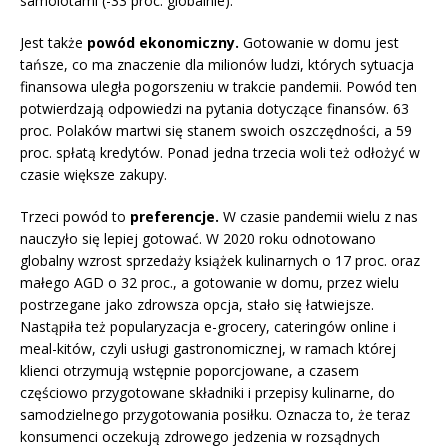
samolotami (-33 proc. globalnie).
Jest także
powód ekonomiczny.
Gotowanie w domu jest
tańsze, co ma znaczenie dla milionów ludzi, których sytuacja
finansowa uległa pogorszeniu w trakcie pandemii. Powód ten
potwierdzają odpowiedzi na pytania dotyczące finansów. 63
proc. Polaków martwi się stanem swoich oszczędności, a 59
proc. spłatą kredytów. Ponad jedna trzecia woli też odłożyć w
czasie większe zakupy.
Trzeci powód to
preferencje.
W czasie pandemii wielu z nas
nauczyło się lepiej gotować. W 2020 roku odnotowano
globalny wzrost sprzedaży książek kulinarnych o 17 proc. oraz
małego AGD o 32 proc., a gotowanie w domu, przez wielu
postrzegane jako zdrowsza opcja, stało się łatwiejsze.
Nastąpiła też popularyzacja e-grocery, cateringów online i
meal-kitów, czyli usługi gastronomicznej, w ramach której
klienci otrzymują wstępnie poporcjowane, a czasem
częściowo przygotowane składniki i przepisy kulinarne, do
samodzielnego przygotowania posiłku.
Oznacza to, że teraz
konsumenci oczekują zdrowego jedzenia w rozsądnych