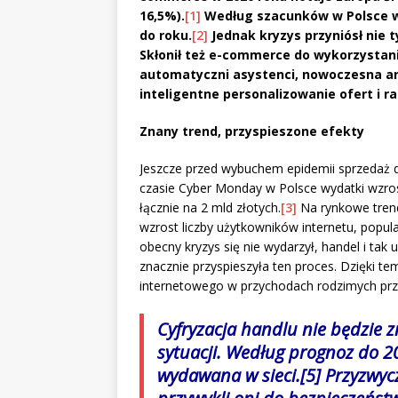
16,5%).
[1]
Według szacunków w Polsce wa
do roku.
[2]
Jednak kryzys przyniósł nie t
Skłonił też e-commerce do wykorzystania
automatyczni asystenci, nowoczesna ana
inteligentne personalizowanie ofert i r
Znany trend, przyspieszone efekty
Jeszcze przed wybuchem epidemii sprzedaż dy
czasie Cyber Monday w Polsce wydatki wzros
łącznie na 2 mld złotych.
[3]
Na rynkowe trend
wzrost liczby użytkowników internetu, popul
obecny kryzys się nie wydarzył, handel i ta
znacznie przyspieszyła ten proces. Dzięki te
internetowego w przychodach rodzimych prze
Cyfryzacja handlu nie będzie 
sytuacji. Według prognoz do 2
wydawana w sieci.
[5]
Przyzwycz