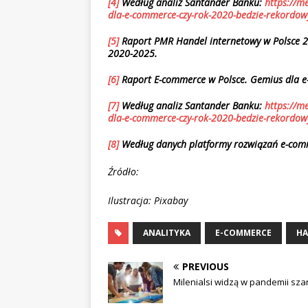
[4]
Według analiz Santander Banku:
https://m
dla-e-commerce-czy-rok-2020-bedzie-rekordow
[5]
Raport PMR Handel internetowy w Polsce 2
2020-2025.
[6]
Raport E-commerce w Polsce. Gemius dla 
[7]
Według analiz Santander Banku:
https://m
dla-e-commerce-czy-rok-2020-bedzie-rekordow
[8]
Według danych platformy rozwiązań e-com
Źródło:
Ilustracja: Pixabay
ANALITYKA
E-COMMERCE
HA
PREVIOUS
Milenialsi widzą w pandemii sz