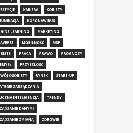
ESTYCJE
KARIERA
KOBIETY
UNIKACJA
KORONAWIRUS
HINE LEARNING
MARKETING
AVERSE
MOBILNOŚĆ
MSP
BISTE
PRACA
PRAWO
PROGNOZY
EMYSŁ
PRZYSZLOSC
WÓJ OSOBISTY
RYNEK
START-UP
ATEGIE ZARZĄDZANIA
UCZNA INTELIGENCJA
TRENDY
ZĄDZANIE DANYMI
ZĄDZANIE ZMIANĄ
ZDROWIE