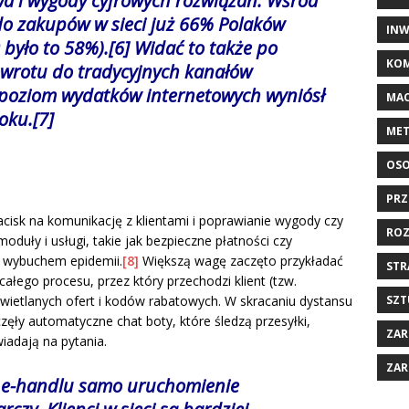
wa i wygody cyfrowych rozwiązań. Wśród
 do zakupów w sieci już 66% Polaków
INW
było to 58%).
[6]
Widać to także po
KOM
owrotu do tradycyjnych kanałów
 poziom wydatków internetowych wyniósł
MAC
oku.
[7]
MET
OSO
PRZ
cisk na komunikację z klientami i poprawianie wygody czy
ROZ
duły i usługi, takie jak bezpieczne płatności czy
d wybuchem epidemii.
[8]
Większą wagę zaczęto przykładać
STR
ałego procesu, przez który przechodzi klient (tzw.
SZT
wietlanych ofert i kodów rabatowych. W skracaniu dystansu
ęły automatyczne chat boty, które śledzą przesyłki,
ZAR
adają na pytania.
ZAR
i e-handlu samo uruchomienie