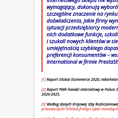
internetowego sklepu nie wystar
wymagający, dokonują wyborów
szczególne znaczenie na rynku
doświadczenia, jakie firmy wyn
sytuacji przedsiębiorcy modern
nich dodatkowe funkcje, szkoli
i szukali nowych klientów w sie
umiejętnością szybkiego dopa
preferencji konsumentów – ws
International w firmie PrestaS
[1]
Raport
Global Ecommerce 2020
, eMarkete
[2]
Raport PMR Handel internetowy w Polsce 2
2020-2025.
[3]
Według danych Krajowej Izby Rozliczeniowe
prasowe/ip2019/black-friday-i-cyber-monday-t