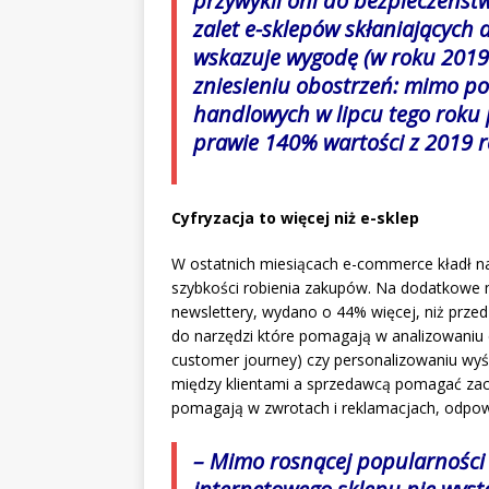
przywykli oni do bezpieczeńst
zalet e-sklepów skłaniających
wskazuje wygodę (w roku 2019 
zniesieniu obostrzeń: mimo p
handlowych w lipcu tego roku
prawie 140% wartości z 2019 r
Cyfryzacja to więcej niż e-sklep
W ostatnich miesiącach e-commerce kładł na
szybkości robienia zakupów. Na dodatkowe mo
newslettery, wydano o 44% więcej, niż prze
do narzędzi które pomagają w analizowaniu c
customer journey) czy personalizowaniu wyś
między klientami a sprzedawcą pomagać zacz
pomagają w zwrotach i reklamacjach, odpowi
– Mimo rosnącej popularnośc