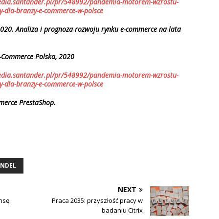
edia.santander.pl/pr/548992/pandemia-motorem-wzrostu-
y-dla-branzy-e-commerce-w-polsce
020. Analiza i prognoza rozwoju rynku e-commerce na lata
e-Commerce Polska, 2020
edia.santander.pl/pr/548992/pandemia-motorem-wzrostu-
y-dla-branzy-e-commerce-w-polsce
merce PrestaShop.
NDEL
NEXT
ansę
Praca 2035: przyszłość pracy w
badaniu Citrix