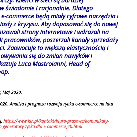
czy. Klienci w sieci są bardziej
 świadomie i racjonalnie. Dlatego
 e-commerce będą miały cyfrowe narzędzia i
iosły z kryzysu. Aby dopasować się do nowej
izowali strony internetowe i wdrażali na
li pracowników, poszerzali kanały sprzedaży
ci. Zaowocuje to większą elastycznością i
sowywania się do zmian nawyków i
kazuje Luca Mastroianni, Head of
hop.
r, Maj 2020.
020. Analiza i prognoza rozwoju rynku e-commerce na lata
j,
https://www.kir.pl/kontakt/biuro-prasowe/komunikaty-
o-generatory-zysku-dla-e-commerce,40.html