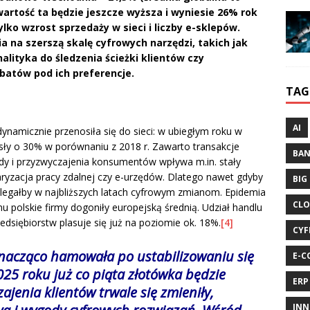
rtość ta będzie jeszcze wyższa i wyniesie 26% rok
ylko wzrost sprzedaży w sieci i liczby e-sklepów.
 na szerszą skalę cyfrowych narzędzi, takich jak
lityka do śledzenia ścieżki klientów czy
abatów pod ich preferencje.
TAG
AI
namicznie przenosiła się do sieci: w ubiegłym roku w
ły o 30% w porównaniu z 2018 r. Zawarto transakcje
BA
y i przyzwyczajenia konsumentów wpływa m.in. stały
aryzacja pracy zdalnej czy e-urzędów. Dlatego nawet gdyby
BIG
k ulegałby w najbliższych latach cyfrowym zmianom. Epidemia
CLO
mu polskie firmy dogoniły europejską średnią. Udział handlu
dsiębiorstw plasuje się już na poziomie ok. 18%.
[4]
CYF
znacząco hamowała po ustabilizowaniu się
E-C
025 roku już co piąta złotówka będzie
ERP
ajenia klientów trwale się zmieniły,
INN