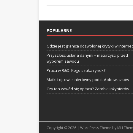
POPULARNE
Gdzie jest granica dozwolonej krytyki w Internec
Przyszłość usłana danymi – maturzyści przed
wyborem zawodu
Praca w R&D. Kogo szuka rynek?
Matki i ojcowie: nierówny podział obowiązków
Czy ten zawód się opłaca? Zarobki inżynierów
Copyright © 2026 | WordPress Theme by
MH Them