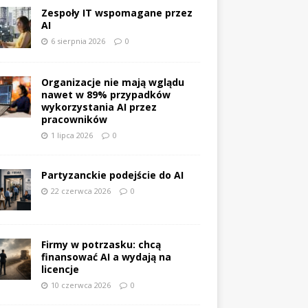
Zespoły IT wspomagane przez
AI
6 sierpnia 2026
0
Organizacje nie mają wglądu
nawet w 89% przypadków
wykorzystania AI przez
pracowników
1 lipca 2026
0
Partyzanckie podejście do AI
22 czerwca 2026
0
Firmy w potrzasku: chcą
finansować AI a wydają na
licencje
10 czerwca 2026
0