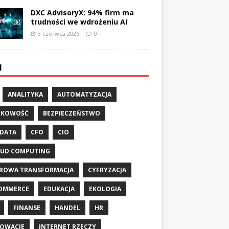
DXC AdvisoryX: 94% firm ma
trudności we wdrożeniu AI
3 czerwca 2026
0
I
ANALITYKA
AUTOMATYZACJA
NKOWOŚĆ
BEZPIECZEŃSTWO
 DATA
CFO
CIO
UD COMPUTING
ROWA TRANSFORMACJA
CYFRYZACJA
OMMERCE
EDUKACJA
EKOLOGIA
FINANSE
HANDEL
HR
OWACJE
INTERNET RZECZY