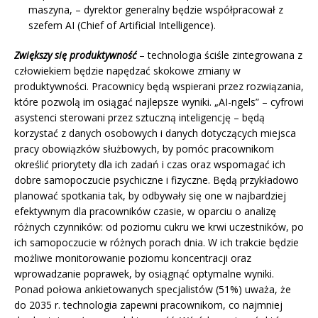
maszyna, – dyrektor generalny będzie współpracował z
szefem AI (Chief of Artificial Intelligence).
Zwiększy się produktywność
– technologia ściśle zintegrowana z
człowiekiem będzie napędzać skokowe zmiany w
produktywności. Pracownicy będą wspierani przez rozwiązania,
które pozwolą im osiągać najlepsze wyniki. „AI-ngels” – cyfrowi
asystenci sterowani przez sztuczną inteligencję – będą
korzystać z danych osobowych i danych dotyczących miejsca
pracy obowiązków służbowych, by pomóc pracownikom
określić priorytety dla ich zadań i czas oraz wspomagać ich
dobre samopoczucie psychiczne i fizyczne. Będą przykładowo
planować spotkania tak, by odbywały się one w najbardziej
efektywnym dla pracowników czasie, w oparciu o analizę
różnych czynników: od poziomu cukru we krwi uczestników, po
ich samopoczucie w różnych porach dnia. W ich trakcie będzie
możliwe monitorowanie poziomu koncentracji oraz
wprowadzanie poprawek, by osiągnąć optymalne wyniki.
Ponad połowa ankietowanych specjalistów (51%) uważa, że
do 2035 r. technologia zapewni pracownikom, co najmniej