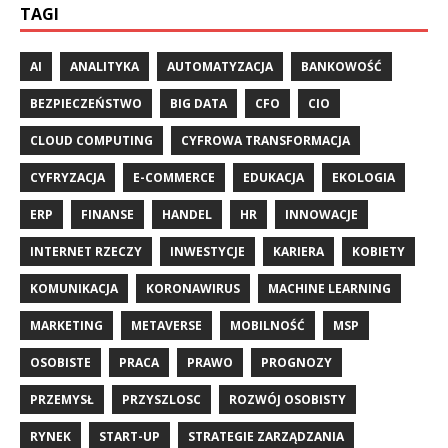
TAGI
AI
ANALITYKA
AUTOMATYZACJA
BANKOWOŚĆ
BEZPIECZEŃSTWO
BIG DATA
CFO
CIO
CLOUD COMPUTING
CYFROWA TRANSFORMACJA
CYFRYZACJA
E-COMMERCE
EDUKACJA
EKOLOGIA
ERP
FINANSE
HANDEL
HR
INNOWACJE
INTERNET RZECZY
INWESTYCJE
KARIERA
KOBIETY
KOMUNIKACJA
KORONAWIRUS
MACHINE LEARNING
MARKETING
METAVERSE
MOBILNOŚĆ
MSP
OSOBISTE
PRACA
PRAWO
PROGNOZY
PRZEMYSŁ
PRZYSZLOSC
ROZWÓJ OSOBISTY
RYNEK
START-UP
STRATEGIE ZARZĄDZANIA