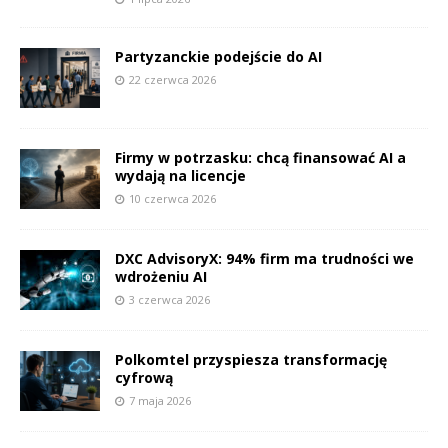
Partyzanckie podejście do AI
22 czerwca 2026
Firmy w potrzasku: chcą finansować AI a
wydają na licencje
10 czerwca 2026
DXC AdvisoryX: 94% firm ma trudności we
wdrożeniu AI
3 czerwca 2026
Polkomtel przyspiesza transformację
cyfrową
7 maja 2026