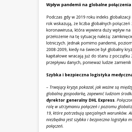
Wpływ pandemii na globalne połączenia
Podczas gdy w 2019 roku indeks globalizacj
rok wskazują, że liczba globalnych połącz
koronawirusa, która wywiera duży wpływ na
przełożenie na tę sytuację należą: zamknięcie
lotniczych. Jednak pomimo pandemii, poziom
2008-2009, kiedy na świecie był globalny kry
kapitałowe wracają już do stanu z początku 2
przepływu danych, ponieważ ludzie zamienili 
Szybka i bezpieczna logistyka medyczn
– Trwający kryzys pokazał, jak ważne są mię
globalną gospodarkę, zapewnić ludziom środki
dyrektor generalny DHL Express
.
Połączon
rolę w utrzymaniu połączeń i poziomu globali
19, które potrzebują specjalnych warunków. A
niezbędna jest szybka i bezpieczna logistyka m
połączeń.