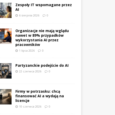
Zespoły IT wspomagane przez
AI
6 sierpnia 2026
0
Organizacje nie mają wglądu
nawet w 89% przypadków
wykorzystania AI przez
pracowników
1 lipca 2026
0
Partyzanckie podejście do AI
22 czerwca 2026
0
Firmy w potrzasku: chcą
finansować AI a wydają na
licencje
10 czerwca 2026
0