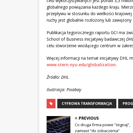
celu wykorzystywanych jest ponad 3,5 milio
globalnego powiązania każdego kraju. Mierz
przepływu w stosunku do wielkości krajowej
ruchy jest globalnie rozłożony lub zawężony 
Publikacja tegorocznego raportu GCI ma zw
School of Business inicjatywy badawczej
DHL
celu stworzenie wiodącego centrum w zakres
Więcej informacji na temat inicjatywy DHL m
www.stern.nyu.edu/globalization
.
Źródło: DHL
Ilustracja: Pixabay
CYFROWA TRANSFORMACJA
PRO
PREVIOUS
Co druga firma powie “żegnaj”,
zamiast “do zobaczenia”