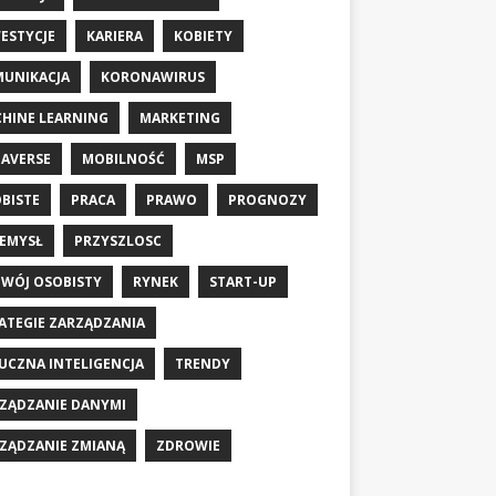
ESTYCJE
KARIERA
KOBIETY
UNIKACJA
KORONAWIRUS
HINE LEARNING
MARKETING
AVERSE
MOBILNOŚĆ
MSP
BISTE
PRACA
PRAWO
PROGNOZY
EMYSŁ
PRZYSZLOSC
WÓJ OSOBISTY
RYNEK
START-UP
ATEGIE ZARZĄDZANIA
UCZNA INTELIGENCJA
TRENDY
ZĄDZANIE DANYMI
ZĄDZANIE ZMIANĄ
ZDROWIE