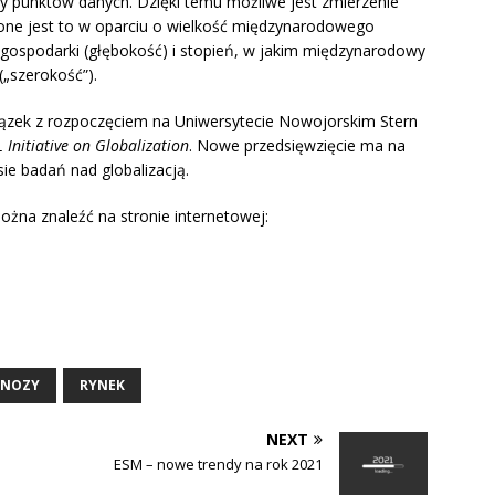
ny punktów danych. Dzięki temu możliwe jest zmierzenie
one jest to w oparciu o wielkość międzynarodowego
 gospodarki (głębokość) i stopień, w jakim międzynarodowy
(„szerokość”).
iązek z rozpoczęciem na Uniwersytecie Nowojorskim Stern
 Initiative on Globalization
. Nowe przedsięwzięcie ma na
ie badań nad globalizacją.
ożna znaleźć na stronie internetowej:
GNOZY
RYNEK
NEXT
ESM – nowe trendy na rok 2021