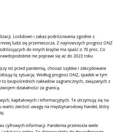
izacji. Lockdown i zakaz podróżowania zgodnie z
mniej ludzi się przemieszcza. Z najnowszych prognoz ONZ
podróżujących do innych krajów ma spaść o 70 proc. Co
prawdopodobnie nie poprawi się aż do 2023 roku.
ejszy niż przed pandemią, chociaż szybkie i zdecydowane
bilizują tę sytuację. Według prognoz ONZ, spadek w tym
y to bezpośrednich nakładów zagranicznych, związanych z
zwojem działalności za granicą.
ych, kapitałowych i informacyjnych. Te utrzymują się na
u warto zwrócić uwagę na międzynarodowy handel, który
ki.
wu cyfrowych informacji. Pandemia przeniosła wiele
wa i edukacja online. To doprowadziło do dwucyfrowego