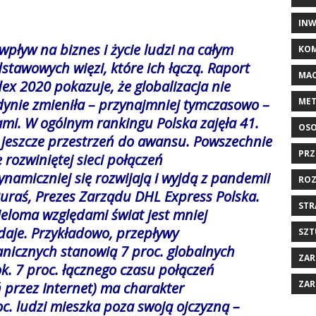
INW
ływ na biznes i życie ludzi na całym
KOM
dstawowych więzi, które ich łączą.
Raport
MAC
x 2020 pokazuje, że globalizacja nie
MET
edynie zmieniła – przynajmniej tymczasowo –
mi. W ogólnym rankingu Polska zajęła 41.
OSO
 jeszcze przestrzeń do awansu. Powszechnie
PRZ
rozwiniętej sieci połączeń
amiczniej się rozwijają i wyjdą z pandemii
ROZ
uraś, Prezes Zarządu DHL Express Polska.
STR
eloma względami świat jest mniej
daje. Przykładowo, przepływy
SZT
anicznych stanowią 7 proc. globalnych
ZAR
k. 7 proc. łącznego czasu połączeń
ZAR
 przez Internet) ma charakter
oc. ludzi mieszka poza swoją ojczyzną
–