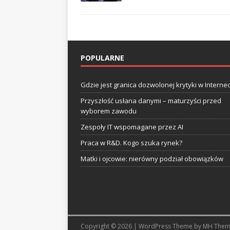
POPULARNE
Gdzie jest granica dozwolonej krytyki w Internec
Przyszłość usłana danymi – maturzyści przed
wyborem zawodu
Zespoły IT wspomagane przez AI
Praca w R&D. Kogo szuka rynek?
Matki i ojcowie: nierówny podział obowiązków
Copyright © 2026 | WordPress Theme by
MH Them