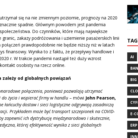
i utrzymał się na nie zmiennym poziomie, prognozy na 2020
eń znacznie spadnie. Głównym powodem jest pandemia
 społeczeństwa. Do czynników, które mają największe
 granic, zakazy podróżowania i uziemienie pasażerskich linii
TAG
 połączeń prawdopodobnie nie będzie niższy niż w latach
zys finansowy. Wynika to z faktu, że przepływy handlowe i
AI
020 r. W trakcie pandemii nastąpił też duży wzrost
kontakt osobisty na rzecz online.
BA
a zależy od globalnych powiązań
BIG
dzynarodowe połączenia, ponieważ pozwalają utrzymać
CLO
 do życia i wspierać firmy w handlu
– mówi
John Pearson,
CYF
e łańcuchy dostaw i sieci logistyczne odgrywają zasadniczą
zacji. Przykładem może być transport szczepionek na COVID-
E-C
by zapewnić ich dystrybucję międzynarodowo i skutecznie,
edyczna, której efektywność wynika z sieci globalnych
ERP
INN