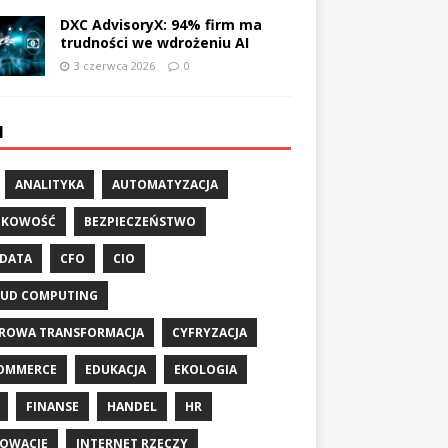
DXC AdvisoryX: 94% firm ma
trudności we wdrożeniu AI
3 czerwca 2026
0
I
ANALITYKA
AUTOMATYZACJA
NKOWOŚĆ
BEZPIECZEŃSTWO
 DATA
CFO
CIO
UD COMPUTING
ROWA TRANSFORMACJA
CYFRYZACJA
OMMERCE
EDUKACJA
EKOLOGIA
FINANSE
HANDEL
HR
OWACJE
INTERNET RZECZY