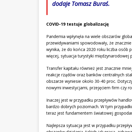
dodaje Tomasz Buraś.
COVID-19 testuje globalizację
Pandemia wpłynęła na wiele obszarów global
przewidywaniami spowodowały, że znacznie 
wynika, że do końca 2020 roku liczba osób 
więcej, sytuacja turystyki międzynarodowej 
Transfer kapitału również jest znacznie mni
reakcje rządów oraz banków centralnych sta
obszarze wyniesie około 30-40 proc. Dotycz
nowymi inwestycjami, przejęciem firm czy ro
Inaczej jest w przypadku przepływów handlow
bardzo dobrych poziomach. W tym przypadk
teraz jest fundamentem światowej gospodar
Najlepsza sytuacja jest w przypadku przepły
obszarów działania, takich jak praca, zaba