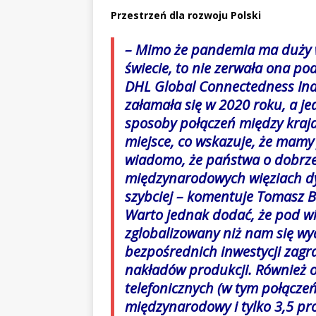
Przestrzeń dla rozwoju Polski
– Mimo że pandemia ma duży wp
świecie, to nie zerwała ona po
DHL Global Connectedness Inde
załamała się w 2020 roku, a j
sposoby połączeń między kraja
miejsce, co wskazuje, że mamy
wiadomo, że państwa o dobrze 
międzynarodowych więziach dyn
szybciej
– komentuje Tomasz B
Warto jednak dodać, że pod wi
zglobalizowany niż nam się wy
bezpośrednich inwestycji zagr
nakładów produkcji. Również o
telefonicznych (w tym połączeń
międzynarodowy i tylko 3,5 pr