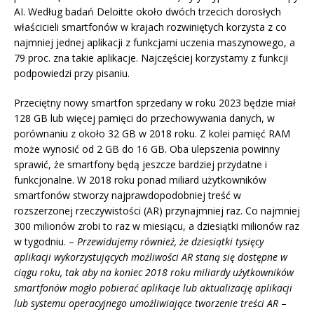
AI. Według badań Deloitte około dwóch trzecich dorosłych
właścicieli smartfonów w krajach rozwiniętych korzysta z co
najmniej jednej aplikacji z funkcjami uczenia maszynowego, a
79 proc. zna takie aplikacje. Najczęściej korzystamy z funkcji
podpowiedzi przy pisaniu.
Przeciętny nowy smartfon sprzedany w roku 2023 będzie miał
128 GB lub więcej pamięci do przechowywania danych, w
porównaniu z około 32 GB w 2018 roku. Z kolei pamięć RAM
może wynosić od 2 GB do 16 GB. Oba ulepszenia powinny
sprawić, że smartfony będą jeszcze bardziej przydatne i
funkcjonalne. W 2018 roku ponad miliard użytkowników
smartfonów stworzy najprawdopodobniej treść w
rozszerzonej rzeczywistości (AR) przynajmniej raz. Co najmniej
300 milionów zrobi to raz w miesiącu, a dziesiątki milionów raz
w tygodniu. –
Przewidujemy również, że dziesiątki tysięcy
aplikacji wykorzystujących możliwości AR staną się dostępne w
ciągu roku, tak aby na koniec 2018 roku miliardy użytkowników
smartfonów mogło pobierać aplikacje lub aktualizację aplikacji
lub systemu operacyjnego umożliwiające tworzenie treści AR
–