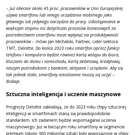
–
Już obecnie około 45 proc. pracowników w Unii Europejskiej
używa smartfonu lub innego urządzenia mobilnego jako
głównego lub jedynego narzędzia do pracy. Udostępnianie w
większym stopniu niż dotychczas procesów biznesowych za
pośrednictwem smartfonu może wpłynąć na produktywność
pracowników
– mówi Jan Michalski, Partner, Lider sektora
TMT, Deloitte.
Do końca 2023 roku smartfon oprócz funkcji
telefonu i komputera będzie również kartą wstępu do biura,
kluczami do domu i samochodu, kartą debetową, kredytową,
naszym pośrednikiem z bankiem, sklepami i urzędami. Aby się
tak jednak stało, smartfony nieustannie muszą się uczyć
–
dodaje.
Sztuczna inteligencja i uczenie maszynowe
Prognozy Deloitte zakładają, że do 2023 roku chipy sztucznej
inteligencji w smartfonach staną się prawdopodobnie
standardem. Ich zadaniem będzie wspomaganie uczenia
maszynowego. Już w bieżącym roku smartfony w segmencie
premium (około 300 milionów sztuk) były wyposażone w chipy