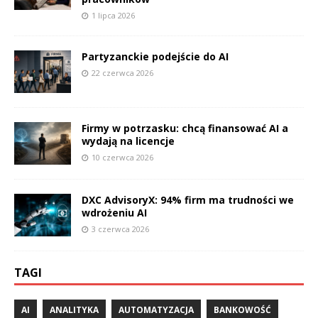
1 lipca 2026
Partyzanckie podejście do AI
22 czerwca 2026
Firmy w potrzasku: chcą finansować AI a
wydają na licencje
10 czerwca 2026
DXC AdvisoryX: 94% firm ma trudności we
wdrożeniu AI
3 czerwca 2026
TAGI
AI
ANALITYKA
AUTOMATYZACJA
BANKOWOŚĆ