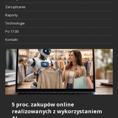
Zarządzanie
Raporty
Technologie
Po 17.00
Kontakt
5 proc. zakupów online
Badanie Snowflake: AI daje
Sztuczna inteligencja i rynek
Nie szanujemy influencerów, bo…
IDC: sztuczna inteligencja będzie
realizowanych z wykorzystaniem
pozytywny bilans zatrudnienia
pracy: Raport branżowy wskazuje
Nic nie wiemy o ich pracy?
wszędzie