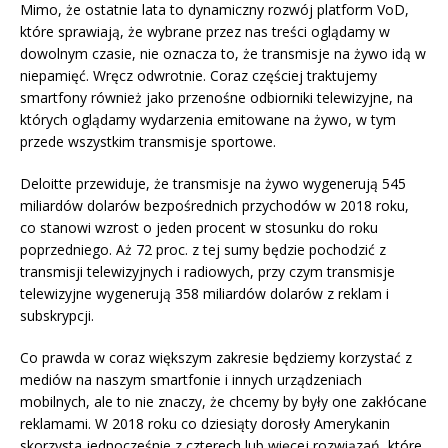
Mimo, że ostatnie lata to dynamiczny rozwój platform VoD,
które sprawiają, że wybrane przez nas treści oglądamy w
dowolnym czasie, nie oznacza to, że transmisje na żywo idą w
niepamięć. Wręcz odwrotnie. Coraz częściej traktujemy
smartfony również jako przenośne odbiorniki telewizyjne, na
których oglądamy wydarzenia emitowane na żywo, w tym
przede wszystkim transmisje sportowe.
Deloitte przewiduje, że transmisje na żywo wygenerują 545
miliardów dolarów bezpośrednich przychodów w 2018 roku,
co stanowi wzrost o jeden procent w stosunku do roku
poprzedniego. Aż 72 proc. z tej sumy będzie pochodzić z
transmisji telewizyjnych i radiowych, przy czym transmisje
telewizyjne wygenerują 358 miliardów dolarów z reklam i
subskrypcji.
Co prawda w coraz większym zakresie będziemy korzystać z
mediów na naszym smartfonie i innych urządzeniach
mobilnych, ale to nie znaczy, że chcemy by były one zakłócane
reklamami. W 2018 roku co dziesiąty dorosły Amerykanin
skorzysta jednocześnie z czterech lub więcej rozwiązań, które