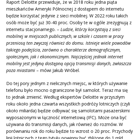
Raport Deloitte przewiduje, że w 2018 roku jedna piąta
mieszkańców Ameryki Północnej z dostępem do internetu
będzie korzystać jedynie z sieci mobilnej. W 2022 roku takich
osób może być już 30-40 proc. Osoby te w ogóle zrezygnują z
internetu stacjonarnego. –
Ludzie, którzy korzystają z sieci
mobilnej w miejscach publicznych, w szkole i czasem w pracy
przeniosą ten zwyczaj również do domu. Istnieje wiele powodów
takiego podejścia, zarówno o charakterze demograficznym,
społecznym, jak i ekonomicznym. Najczęściej jednak internet
mobilny jest jedyną dostępną opcją transmisji danych, zwłaszcza
poza miastami
– mówi Jakub Wróbel.
Do tej pory jednym z nielicznych miejsc, w których używanie
telefonu było mocno ograniczone był samolot. Teraz ma się
to jednak zmienić. Według ekspertów Deloitte w przyszłym
roku około jedna czwarta wszystkich podróży lotniczych (czyli
około miliarda) będzie odbywać się samolotami pasażerskimi
wyposażonymi w łączność internetową (IFC). Może ona być
używana do transmisji danych, jak również do rozmów. W
porównaniu rok do roku będzie to wzrost o 20 proc. Przychody
linii lotniczych z tego tytułu powinny być zbliżone do 1 mld