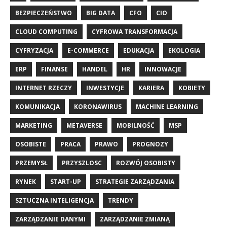
BEZPIECZEŃSTWO
BIG DATA
CFO
CIO
CLOUD COMPUTING
CYFROWA TRANSFORMACJA
CYFRYZACJA
E-COMMERCE
EDUKACJA
EKOLOGIA
ERP
FINANSE
HANDEL
HR
INNOWACJE
INTERNET RZECZY
INWESTYCJE
KARIERA
KOBIETY
KOMUNIKACJA
KORONAWIRUS
MACHINE LEARNING
MARKETING
METAVERSE
MOBILNOŚĆ
MSP
OSOBISTE
PRACA
PRAWO
PROGNOZY
PRZEMYSŁ
PRZYSZLOSC
ROZWÓJ OSOBISTY
RYNEK
START-UP
STRATEGIE ZARZĄDZANIA
SZTUCZNA INTELIGENCJA
TRENDY
ZARZĄDZANIE DANYMI
ZARZĄDZANIE ZMIANĄ