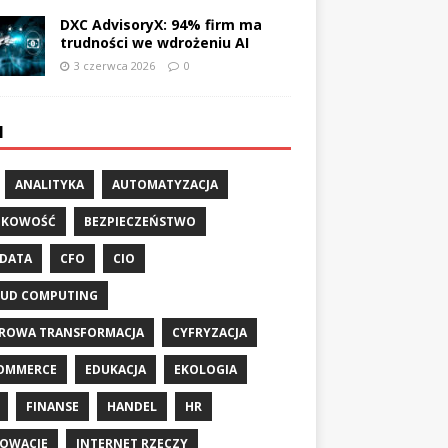
DXC AdvisoryX: 94% firm ma
trudności we wdrożeniu AI
3 czerwca 2026
0
I
ANALITYKA
AUTOMATYZACJA
NKOWOŚĆ
BEZPIECZEŃSTWO
 DATA
CFO
CIO
UD COMPUTING
ROWA TRANSFORMACJA
CYFRYZACJA
OMMERCE
EDUKACJA
EKOLOGIA
FINANSE
HANDEL
HR
OWACJE
INTERNET RZECZY