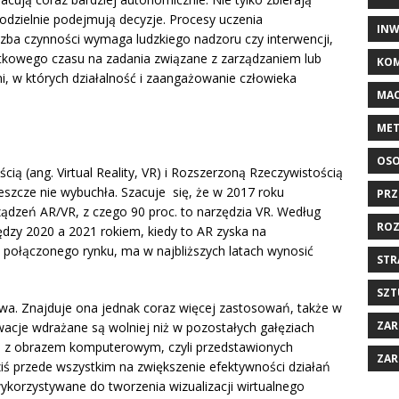
odzielnie podejmują decyzje. Procesy uczenia
INW
zba czynności wymaga ludzkiego nadzoru czy interwencji,
kowego czasu na zadania związane z zarządzaniem lub
KOM
, w których działalność i zaangażowanie człowieka
MAC
MET
OSO
ią (ang. Virtual Reality, VR) i Rozszerzoną Rzeczywistością
eszcze nie wybuchła. Szacuje się, że w 2017 roku
PRZ
zeń AR/VR, z czego 90 proc. to narzędzia VR. Według
ROZ
ędzy 2020 a 2021 rokiem, kiedy to AR zyska na
 połączonego rynku, ma w najbliższych latach wynosić
STR
SZT
wa. Znajduje ona jednak coraz więcej zastosowań, także w
ZAR
wacje wdrażane są wolniej niż w pozostałych gałęziach
go z obrazem komputerowym, czyli przedstawionych
ZAR
iś przede wszystkim na zwiększenie efektywności działań
wykorzystywane do tworzenia wizualizacji wirtualnego