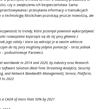
ości, czy o zwiększeniu ich bezpieczeństwa. Sama
przechowywania i przesyłania informacji o transakcjach
e o technologię Blockchain pozostają jeszcze nowością, ale
Rzeczywistość to trendy, które przemysł powinien wykorzystywać
kolei rozwiązanie kojarzące się do tej pory głównie z
k jego zalety i stara się wdrożyć je w swoim sektorze.
 o czym do tej pory mogliśmy jedynie pomarzyć
– teraz jednak
łu
– podsumowuje Pacewicz.
rket worldwide in 2014 and 2020, by industry oraz Research
y Software Solution (Real-Time Streaming Analytics, Security
g, and Network Bandwidth Management), Service, Platform,
t to 2022
th a CAGR of more than 50% by 2021