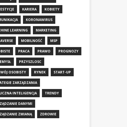
ESTYCJE
KARIERA
KOBIETY
UNIKACJA
KORONAWIRUS
HINE LEARNING
MARKETING
AVERSE
MOBILNOŚĆ
MSP
BISTE
PRACA
PRAWO
PROGNOZY
EMYSŁ
PRZYSZLOSC
WÓJ OSOBISTY
RYNEK
START-UP
ATEGIE ZARZĄDZANIA
UCZNA INTELIGENCJA
TRENDY
ZĄDZANIE DANYMI
ZĄDZANIE ZMIANĄ
ZDROWIE