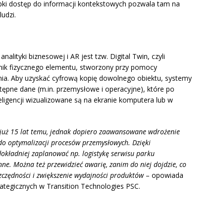
ki dostęp do informacji kontekstowych pozwala tam na
udzi.
lityki biznesowej i AR jest tzw. Digital Twin, czyli
nik fizycznego elementu, stworzony przy pomocy
a. Aby uzyskać cyfrową kopię dowolnego obiektu, systemy
stępne dane (m.in. przemysłowe i operacyjne), które po
eligencji wizualizowane są na ekranie komputera lub w
już 15 lat temu, jednak dopiero zaawansowane wdrożenie
 do optymalizacji procesów przemysłowych. Dzięki
kładniej zaplanować np. logistykę serwisu parku
ne. Można też przewidzieć awarię, zanim do niej dojdzie, co
zczędności i zwiększenie wydajności produktów
– opowiada
ategicznych w Transition Technologies PSC.