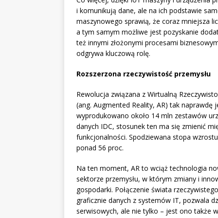
i komunikują dane, ale na ich podstawie sam
maszynowego sprawią, że coraz mniejsza lic
a tym samym możliwe jest pozyskanie dodat
też innymi złożonymi procesami biznesowymi
odgrywa kluczową rolę.
Rozszerzona rzeczywistość przemysłu
Rewolucja związana z Wirtualną Rzeczywistośc
(ang. Augmented Reality, AR) tak naprawdę j
wyprodukowano około 14 mln zestawów urząd
danych IDC, stosunek ten ma się zmienić mi
funkcjonalności. Spodziewana stopa wzrostu
ponad 56 proc.
Na ten moment, AR to wciąż technologia no
sektorze przemysłu, w którym zmiany i inno
gospodarki. Połączenie świata rzeczywiste
graficznie danych z systemów IT, pozwala dz
serwisowych, ale nie tylko – jest ono także 