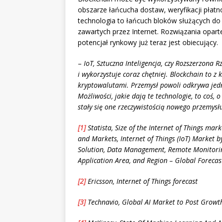
obszarze łańcucha dostaw, weryfikacji płatn
technologia to łańcuch bloków służących do 
zawartych przez Internet. Rozwiązania opart
potencjał rynkowy już teraz jest obiecujący.
–
IoT, Sztuczna Inteligencja, czy Rozszerzona 
i wykorzystuje coraz chętniej. Blockchain to z 
kryptowalutami. Przemysł powoli odkrywa jedna
Możliwości, jakie dają te technologie, to coś,
stały się one rzeczywistością nowego przemys
[1]
Statista, Size of the Internet of Things ma
and Markets, Internet of Things (IoT) Market b
Solution, Data Management, Remote Monitorin
Application Area, and Region – Global Forecas
[2]
Ericsson, Internet of Things forecast
[3]
Technavio, Global AI Market to Post Grow