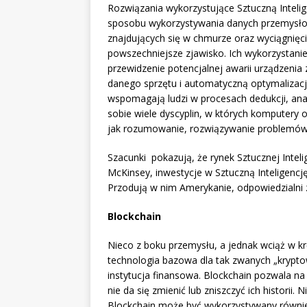
Rozwiązania wykorzystujące Sztuczną Inteli
sposobu wykorzystywania danych przemysłowy
znajdujących się w chmurze oraz wyciągnięci
powszechniejsze zjawisko. Ich wykorzystanie
przewidzenie potencjalnej awarii urządzenia
danego sprzętu i automatyczną optymalizację
wspomagają ludzi w procesach dedukcji, anal
sobie wiele dyscyplin, w których komputery 
jak rozumowanie, rozwiązywanie problemów i
Szacunki pokazują, że rynek Sztucznej Inteli
McKinsey, inwestycje w Sztuczną Inteligencję 
Przodują w nim Amerykanie, odpowiedzialni z
Blockchain
Nieco z boku przemysłu, a jednak wciąż w kr
technologia bazowa dla tak zwanych „kryptow
instytucja finansowa. Blockchain pozwala na
nie da się zmienić lub zniszczyć ich historii.
Blockchain może być wykorzystywany równie