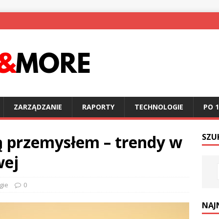
ZARZĄDZANIE
RAPORTY
TECHNOLOGIE
PO 1
ą przemysłem – trendy w
SZU
wej
gie
0
NAJ