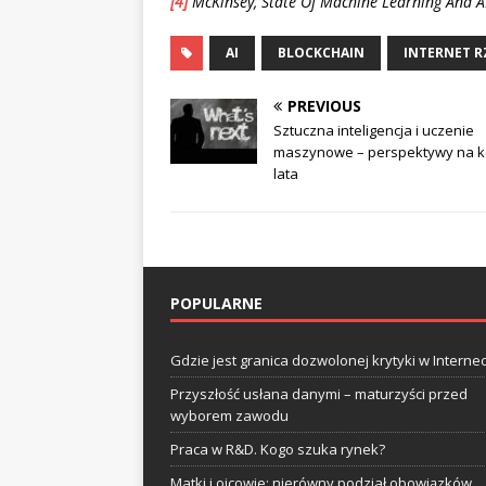
[4]
McKinsey, State Of Machine Learning And A
AI
BLOCKCHAIN
INTERNET R
PREVIOUS
Sztuczna inteligencja i uczenie
maszynowe – perspektywy na k
lata
POPULARNE
Gdzie jest granica dozwolonej krytyki w Internec
Przyszłość usłana danymi – maturzyści przed
wyborem zawodu
Praca w R&D. Kogo szuka rynek?
Matki i ojcowie: nierówny podział obowiązków