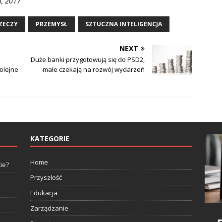
I, 2017
ZECZY
PRZEMYSŁ
SZTUCZNA INTELIGENCJA
NEXT
Duże banki przygotowują się do PSD2,
olejne
małe czekają na rozwój wydarzeń
KATEGORIE
Home
ie?
Przyszłość
Edukacja
Zarządzanie