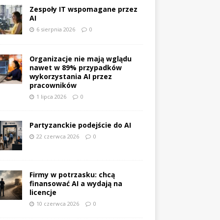
Zespoły IT wspomagane przez
AI
6 sierpnia 2026
0
Organizacje nie mają wglądu
nawet w 89% przypadków
wykorzystania AI przez
pracowników
1 lipca 2026
0
Partyzanckie podejście do AI
22 czerwca 2026
0
Firmy w potrzasku: chcą
finansować AI a wydają na
licencje
10 czerwca 2026
0