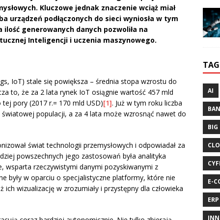
mysłowych. Kluczowe jednak znaczenie wciąż miał
czba urządzeń podłączonych do sieci wyniosła w tym
ca ilość generowanych danych pozwoliła na
ucznej Inteligencji i uczenia maszynowego.
TAG
ngs, IoT) stale się powiększa – średnia stopa wzrostu do
AI
a to, że za 2 lata rynek IoT osiągnie wartość 457 mld
o tej pory (2017 r.= 170 mld USD)
[1]
. Już w tym roku liczba
BA
 światowej populacji, a za 4 lata może wzrosnąć nawet do
BIG
onizował świat technologii przemysłowych i odpowiadał za
CLO
rdziej powszechnych jego zastosowań była analityka
CYF
, wsparta rzeczywistymi danymi pozyskiwanymi z
 były w oparciu o specjalistyczne platformy, które nie
E-C
eż ich wizualizację w zrozumiały i przystępny dla człowieka
ERP
INN
racują coraz bardziej autonomicznie. Nie tylko zbierają