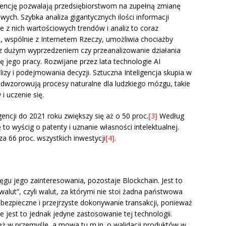
gencję pozwalają przedsiębiorstwom na zupełną zmianę
ch. Szybka analiza gigantycznych ilości informacji
e z nich wartościowych trendów i analiz to coraz
, wspólnie z Internetem Rzeczy, umożliwia chociażby
 z dużym wyprzedzeniem czy przeanalizowanie działania
 jego pracy. Rozwijane przez lata technologie AI
izy i podejmowania decyzji. Sztuczna Inteligencja skupia w
odwzorowują procesy naturalne dla ludzkiego mózgu, takie
 uczenie się.
gencji do 2021 roku zwiększy się aż o 50 proc.
[3]
Według
to wyścig o patenty i uznanie własności intelektualnej.
a 66 proc. wszystkich inwestycji
[4]
.
ęgu jego zainteresowania, pozostaje Blockchain. Jest to
alut”, czyli walut, za którymi nie stoi żadna państwowa
 bezpieczne i przejrzyste dokonywanie transakcji, ponieważ
 Nie jest to jednak jedyne zastosowanie tej technologii.
ż w przemyśle, a mowa tu m.in. o walidacji produktów w