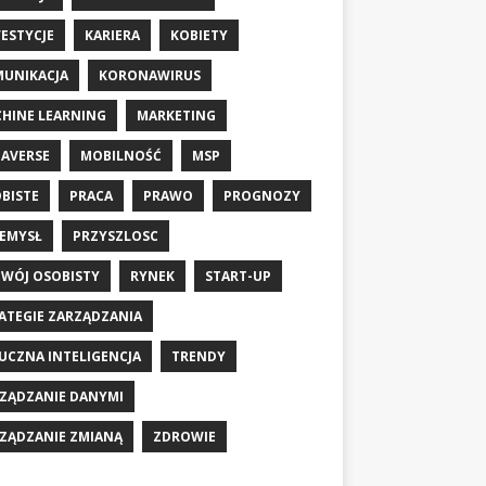
ESTYCJE
KARIERA
KOBIETY
UNIKACJA
KORONAWIRUS
HINE LEARNING
MARKETING
AVERSE
MOBILNOŚĆ
MSP
BISTE
PRACA
PRAWO
PROGNOZY
EMYSŁ
PRZYSZLOSC
WÓJ OSOBISTY
RYNEK
START-UP
ATEGIE ZARZĄDZANIA
UCZNA INTELIGENCJA
TRENDY
ZĄDZANIE DANYMI
ZĄDZANIE ZMIANĄ
ZDROWIE