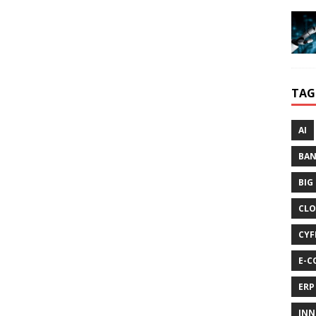
TAG
AI
BA
BIG
CLO
CYF
E-C
ERP
INN