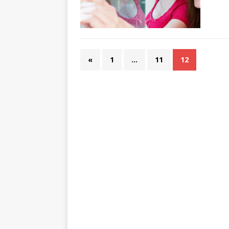
«
1
…
11
12