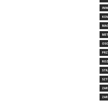
INW
KOM
MAC
MET
OSO
PRZ
ROZ
STR
SZT
ZAR
ZAR