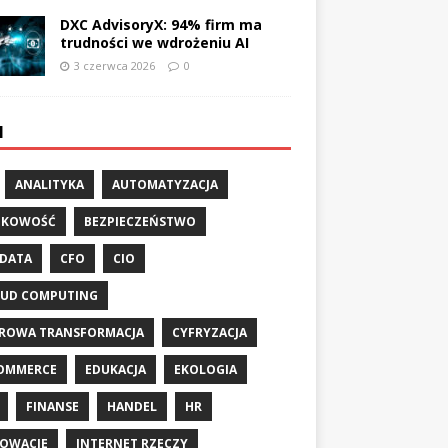
DXC AdvisoryX: 94% firm ma
trudności we wdrożeniu AI
3 czerwca 2026
0
I
ANALITYKA
AUTOMATYZACJA
NKOWOŚĆ
BEZPIECZEŃSTWO
 DATA
CFO
CIO
UD COMPUTING
ROWA TRANSFORMACJA
CYFRYZACJA
OMMERCE
EDUKACJA
EKOLOGIA
FINANSE
HANDEL
HR
OWACJE
INTERNET RZECZY