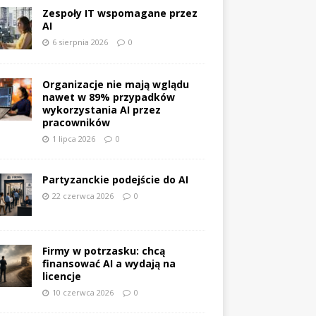
Zespoły IT wspomagane przez
AI
6 sierpnia 2026
0
Organizacje nie mają wglądu
nawet w 89% przypadków
wykorzystania AI przez
pracowników
1 lipca 2026
0
Partyzanckie podejście do AI
22 czerwca 2026
0
Firmy w potrzasku: chcą
finansować AI a wydają na
licencje
10 czerwca 2026
0