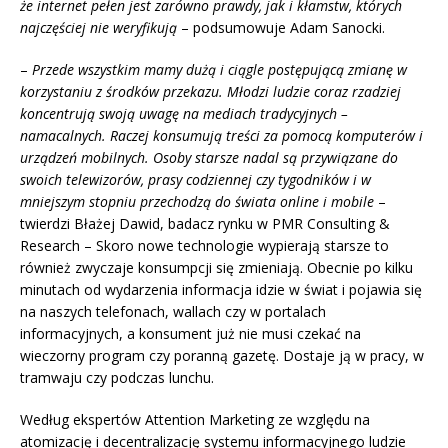
że internet pełen jest zarówno prawdy, jak i kłamstw, których
najczęściej nie weryfikują
– podsumowuje Adam Sanocki.
–
Przede wszystkim mamy dużą i ciągle postępującą zmianę w
korzystaniu z środków przekazu. Młodzi ludzie coraz rzadziej
koncentrują swoją uwagę na mediach tradycyjnych –
namacalnych. Raczej konsumują treści za pomocą komputerów i
urządzeń mobilnych. Osoby starsze nadal są przywiązane do
swoich telewizorów, prasy codziennej czy tygodników i w
mniejszym stopniu przechodzą do świata online i mobile
–
twierdzi Błażej Dawid, badacz rynku w PMR Consulting &
Research – Skoro nowe technologie wypierają starsze to
również zwyczaje konsumpcji się zmieniają. Obecnie po kilku
minutach od wydarzenia informacja idzie w świat i pojawia się
na naszych telefonach, wallach czy w portalach
informacyjnych, a konsument już nie musi czekać na
wieczorny program czy poranną gazetę. Dostaje ją w pracy, w
tramwaju czy podczas lunchu.
Według ekspertów Attention Marketing ze względu na
atomizację i decentralizację systemu informacyjnego ludzie