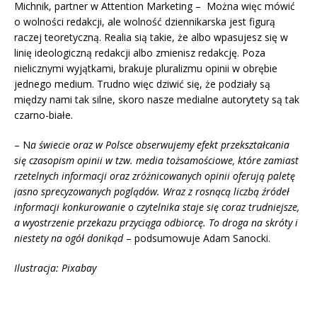
Michnik, partner w Attention Marketing – Można więc mówić
o wolności redakcji, ale wolność dziennikarska jest figurą
raczej teoretyczną. Realia sią takie, że albo wpasujesz się w
linię ideologiczną redakcji albo zmienisz redakcję. Poza
nielicznymi wyjątkami, brakuje pluralizmu opinii w obrębie
jednego medium. Trudno więc dziwić się, że podziały są
między nami tak silne, skoro nasze medialne autorytety są tak
czarno-białe.
– N
a świecie oraz w Polsce obserwujemy efekt przekształcania
się czasopism opinii w tzw. media tożsamościowe, które zamiast
rzetelnych informacji oraz zróżnicowanych opinii oferują paletę
jasno sprecyzowanych poglądów. Wraz z rosnącą liczbą źródeł
informacji konkurowanie o czytelnika staje się coraz trudniejsze,
a wyostrzenie przekazu przyciąga odbiorcę. To droga na skróty i
niestety na ogół donikąd
– podsumowuje Adam Sanocki.
Ilustracja: Pixabay