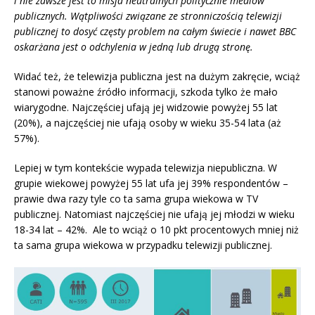
i nie zawsze jest to misja neutralnych politycznie mediów
publicznych. Wątpliwości związane ze stronniczością telewizji
publicznej to dosyć częsty problem na całym świecie i nawet BBC
oskarżana jest o odchylenia w jedną lub drugą stronę.
Widać też, że telewizja publiczna jest na dużym zakręcie, wciąż
stanowi poważne źródło informacji, szkoda tylko że mało
wiarygodne. Najczęściej ufają jej widzowie powyżej 55 lat
(20%), a najczęściej nie ufają osoby w wieku 35-54 lata (aż
57%).
Lepiej w tym kontekście wypada telewizja niepubliczna. W
grupie wiekowej powyżej 55 lat ufa jej 39% respondentów –
prawie dwa razy tyle co ta sama grupa wiekowa w TV
publicznej. Natomiast najczęściej nie ufają jej młodzi w wieku
18-34 lat – 42%. Ale to wciąż o 10 pkt procentowych mniej niż
ta sama grupa wiekowa w przypadku telewizji publicznej.