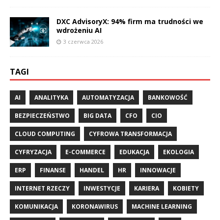
DXC AdvisoryX: 94% firm ma trudności we
wdrożeniu AI
3 czerwca 2026
TAGI
AI
ANALITYKA
AUTOMATYZACJA
BANKOWOŚĆ
BEZPIECZEŃSTWO
BIG DATA
CFO
CIO
CLOUD COMPUTING
CYFROWA TRANSFORMACJA
CYFRYZACJA
E-COMMERCE
EDUKACJA
EKOLOGIA
ERP
FINANSE
HANDEL
HR
INNOWACJE
INTERNET RZECZY
INWESTYCJE
KARIERA
KOBIETY
KOMUNIKACJA
KORONAWIRUS
MACHINE LEARNING