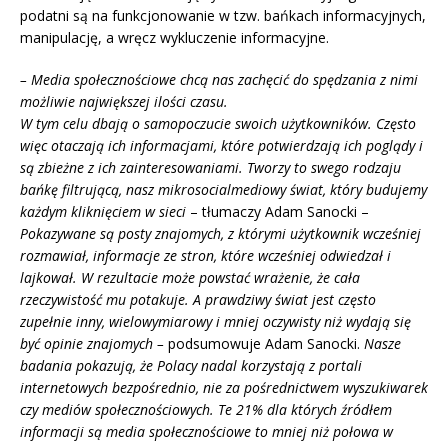
podatni są na funkcjonowanie w tzw. bańkach informacyjnych,
manipulację, a wręcz wykluczenie informacyjne.
–
Media społecznościowe chcą nas zachęcić do spędzania z nimi
możliwie największej ilości czasu.
W tym celu dbają o samopoczucie swoich użytkowników. Często
więc otaczają ich informacjami, które potwierdzają ich poglądy i
są zbieżne z ich zainteresowaniami. Tworzy to swego rodzaju
bańkę filtrującą, nasz mikrosocialmediowy świat, który budujemy
każdym kliknięciem w sieci
– tłumaczy Adam Sanocki –
Pokazywane są posty znajomych, z którymi użytkownik wcześniej
rozmawiał, informacje ze stron, które wcześniej odwiedzał i
lajkował. W rezultacie może powstać wrażenie, że cała
rzeczywistość mu potakuje. A prawdziwy świat jest często
zupełnie inny, wielowymiarowy i mniej oczywisty niż wydają się
być opinie znajomych
–
podsumowuje Adam Sanocki.
Nasze
badania pokazują, że Polacy nadal korzystają z portali
internetowych bezpośrednio, nie za pośrednictwem wyszukiwarek
czy mediów społecznościowych. Te 21% dla których źródłem
informacji są media społecznościowe to mniej niż połowa w