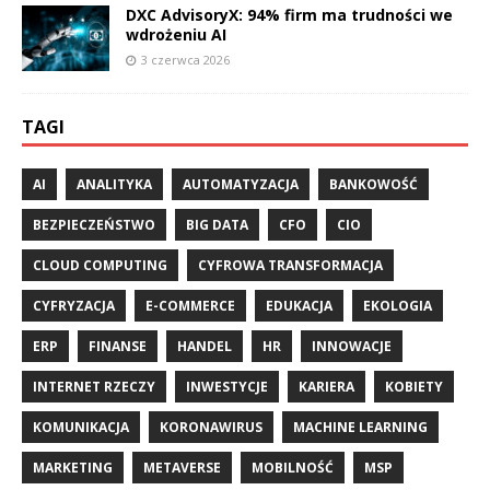
DXC AdvisoryX: 94% firm ma trudności we
wdrożeniu AI
3 czerwca 2026
TAGI
AI
ANALITYKA
AUTOMATYZACJA
BANKOWOŚĆ
BEZPIECZEŃSTWO
BIG DATA
CFO
CIO
CLOUD COMPUTING
CYFROWA TRANSFORMACJA
CYFRYZACJA
E-COMMERCE
EDUKACJA
EKOLOGIA
ERP
FINANSE
HANDEL
HR
INNOWACJE
INTERNET RZECZY
INWESTYCJE
KARIERA
KOBIETY
KOMUNIKACJA
KORONAWIRUS
MACHINE LEARNING
MARKETING
METAVERSE
MOBILNOŚĆ
MSP