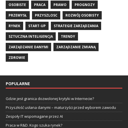
OSOBISTE
PRACA
PRAWO
PROGNOZY
PRZEMYSŁ
PRZYSZLOSC
ROZWÓJ OSOBISTY
RYNEK
START-UP
STRATEGIE ZARZĄDZANIA
SZTUCZNA INTELIGENCJA
TRENDY
ZARZĄDZANIE DANYMI
ZARZĄDZANIE ZMIANĄ
ZDROWIE
POPULARNE
Gdzie jest granica dozwolonej krytyki w Internecie?
Przyszłość usłana danymi – maturzyści przed wyborem zawodu
Zespoły IT wspomagane przez AI
Praca w R&D. Kogo szuka rynek?