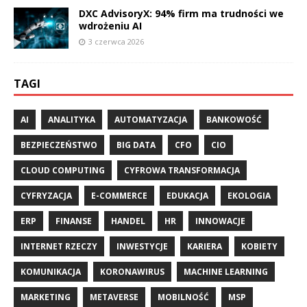
DXC AdvisoryX: 94% firm ma trudności we
wdrożeniu AI
3 czerwca 2026
TAGI
AI
ANALITYKA
AUTOMATYZACJA
BANKOWOŚĆ
BEZPIECZEŃSTWO
BIG DATA
CFO
CIO
CLOUD COMPUTING
CYFROWA TRANSFORMACJA
CYFRYZACJA
E-COMMERCE
EDUKACJA
EKOLOGIA
ERP
FINANSE
HANDEL
HR
INNOWACJE
INTERNET RZECZY
INWESTYCJE
KARIERA
KOBIETY
KOMUNIKACJA
KORONAWIRUS
MACHINE LEARNING
MARKETING
METAVERSE
MOBILNOŚĆ
MSP