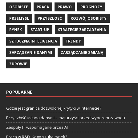
OSOBISTE
PRACA
PRAWO
PROGNOZY
PRZEMYSŁ
PRZYSZLOSC
ROZWÓJ OSOBISTY
RYNEK
START-UP
STRATEGIE ZARZĄDZANIA
SZTUCZNA INTELIGENCJA
TRENDY
ZARZĄDZANIE DANYMI
ZARZĄDZANIE ZMIANĄ
ZDROWIE
POPULARNE
Gdzie jest granica dozwolonej krytyki w Internecie?
Przyszłość usłana danymi – maturzyści przed wyborem zawodu
Zespoły IT wspomagane przez AI
Praca w R&D. Kogo szuka rynek?