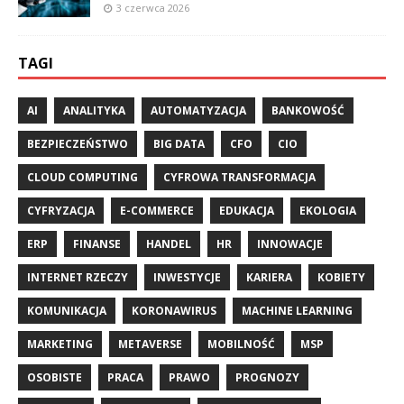
3 czerwca 2026
TAGI
AI
ANALITYKA
AUTOMATYZACJA
BANKOWOŚĆ
BEZPIECZEŃSTWO
BIG DATA
CFO
CIO
CLOUD COMPUTING
CYFROWA TRANSFORMACJA
CYFRYZACJA
E-COMMERCE
EDUKACJA
EKOLOGIA
ERP
FINANSE
HANDEL
HR
INNOWACJE
INTERNET RZECZY
INWESTYCJE
KARIERA
KOBIETY
KOMUNIKACJA
KORONAWIRUS
MACHINE LEARNING
MARKETING
METAVERSE
MOBILNOŚĆ
MSP
OSOBISTE
PRACA
PRAWO
PROGNOZY