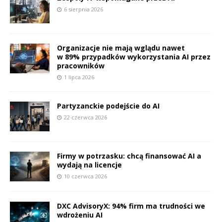
6 sierpnia 2026
Organizacje nie mają wglądu nawet
w 89% przypadków wykorzystania AI przez
pracowników
1 lipca 2026
Partyzanckie podejście do AI
22 czerwca 2026
Firmy w potrzasku: chcą finansować AI a
wydają na licencje
10 czerwca 2026
DXC AdvisoryX: 94% firm ma trudności we
wdrożeniu AI