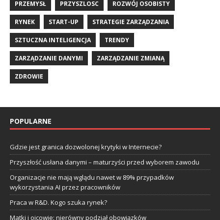
PRZEMYSŁ
PRZYSZLOSC
ROZWÓJ OSOBISTY
RYNEK
START-UP
STRATEGIE ZARZĄDZANIA
SZTUCZNA INTELIGENCJA
TRENDY
ZARZĄDZANIE DANYMI
ZARZĄDZANIE ZMIANĄ
ZDROWIE
POPULARNE
Gdzie jest granica dozwolonej krytyki w Internecie?
Przyszłość usłana danymi – maturzyści przed wyborem zawodu
Organizacje nie mają wglądu nawet w 89% przypadków
wykorzystania AI przez pracowników
Praca w R&D. Kogo szuka rynek?
Matki i ojcowie: nierówny podział obowiązków