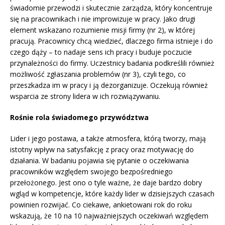
świadomie przewodzi i skutecznie zarządza, który koncentruje
się na pracownikach i nie improwizuje w pracy. Jako drugi
element wskazano rozumienie misji firmy (nr 2), w której
pracują. Pracownicy chcą wiedzieć, dlaczego firma istnieje i do
czego dąży – to nadaje sens ich pracy i buduje poczucie
przynależności do firmy. Uczestnicy badania podkreślili również
możliwość zgłaszania problemów (nr 3), czyli tego, co
przeszkadza im w pracy i ją dezorganizuje. Oczekują również
wsparcia ze strony lidera w ich rozwiązywaniu.
Rośnie rola świadomego przywództwa
Lider i jego postawa, a także atmosfera, którą tworzy, mają
istotny wpływ na satysfakcję z pracy oraz motywację do
działania. W badaniu pojawia się pytanie o oczekiwania
pracowników względem swojego bezpośredniego
przełożonego. Jest ono o tyle ważne, że daje bardzo dobry
wgląd w kompetencje, które każdy lider w dzisiejszych czasach
powinien rozwijać. Co ciekawe, ankietowani rok do roku
wskazują, że 10 na 10 najważniejszych oczekiwań względem