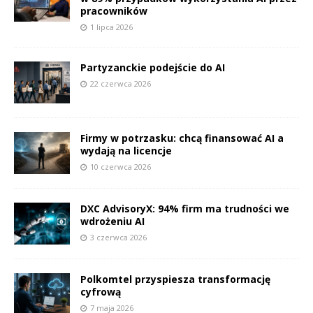
pracowników
1 lipca 2026
Partyzanckie podejście do AI
22 czerwca 2026
Firmy w potrzasku: chcą finansować AI a
wydają na licencje
10 czerwca 2026
DXC AdvisoryX: 94% firm ma trudności we
wdrożeniu AI
3 czerwca 2026
Polkomtel przyspiesza transformację
cyfrową
7 maja 2026