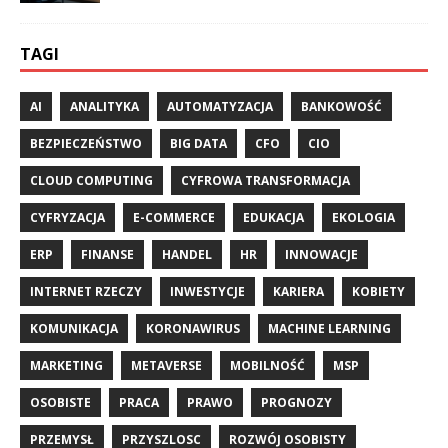
TAGI
AI
ANALITYKA
AUTOMATYZACJA
BANKOWOŚĆ
BEZPIECZEŃSTWO
BIG DATA
CFO
CIO
CLOUD COMPUTING
CYFROWA TRANSFORMACJA
CYFRYZACJA
E-COMMERCE
EDUKACJA
EKOLOGIA
ERP
FINANSE
HANDEL
HR
INNOWACJE
INTERNET RZECZY
INWESTYCJE
KARIERA
KOBIETY
KOMUNIKACJA
KORONAWIRUS
MACHINE LEARNING
MARKETING
METAVERSE
MOBILNOŚĆ
MSP
OSOBISTE
PRACA
PRAWO
PROGNOZY
PRZEMYSŁ
PRZYSZLOSC
ROZWÓJ OSOBISTY