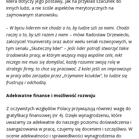
lidera dotyczy jego postawy, jak na przykład szacunek do
innych ludzi, a nie ściśle aspektów merytorycznych na
zajmowanym stanowisku.
– W byciu liderem nie chodzi o to, by ludzie szli za nami. Chodzi
raczej o to, by szli razem z nami
– mówi Radosław Drzewiecki,
założyciel Youniversity oraz autor wielu seriali rozwojowych, w
tym serialu „Skuteczny lider” –
Jeśli lider potrafi stworzyć takie
środowisko pracy, w którym wszyscy mają wspólne cele, nikt
niczego nie musi się domyślać, każdy rozumie swoją rolę w
strategii firmy, to chce się pracować. Z kolei jeśli on improwizuje
w pracy albo zarządza przez „trzymanie kciuków”, to ludzie się
frustrują i odchodzą.
Adekwatne finanse i możliwość rozwoju
Z oczywistych względów Polacy przywiązują również wagę do
gratyfikacji finansowej (nr 4). Dzięki wynagrodzeniu, które
uważamy za adekwatne do naszego poziomu doświadczenia i
zaangażowania w pracę, czujemy się docenieni i szczęśliwsi. W
ocenie adekwatności i sprawiedliwości wynagrodzenia do