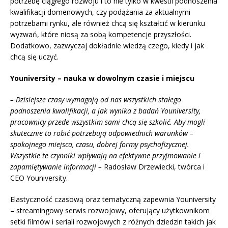
potrzebę ciągłego rozwoju i to nie tylko w kwestii podnoszenia
kwalifikacji domenowych, czy podążania za aktualnymi
potrzebami rynku, ale również chcą się kształcić w kierunku
wyzwań, które niosą za sobą kompetencje przyszłości.
Dodatkowo, zazwyczaj dokładnie wiedzą czego, kiedy i jak
chcą się uczyć.
Youniversity – nauka w dowolnym czasie i miejscu
– Dzisiejsze czasy wymagają od nas wszystkich stałego
podnoszenia kwalifikacji, a jak wynika z badań Youniversity,
pracownicy przede wszystkim sami chcą się szkolić. Aby mogli
skutecznie to robić potrzebują odpowiednich warunków –
spokojnego miejsca, czasu, dobrej formy psychofizycznej.
Wszystkie te czynniki wpływają na efektywne przyjmowanie i
zapamiętywanie informacji –
Radosław Drzewiecki, twórca i
CEO Youniversity.
Elastyczność czasową oraz tematyczną zapewnia Youniversity
– streamingowy serwis rozwojowy, oferujący użytkownikom
setki filmów i seriali rozwojowych z różnych dziedzin takich jak