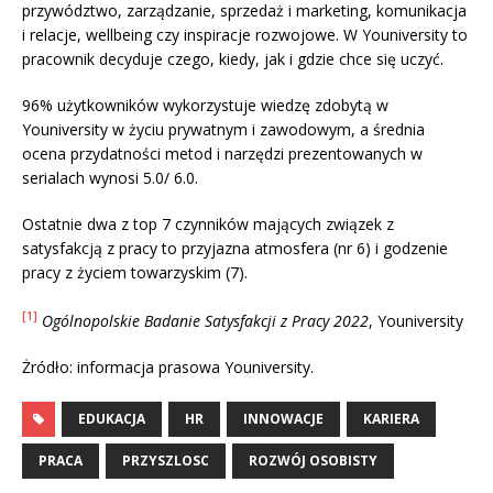
przywództwo, zarządzanie, sprzedaż i marketing, komunikacja
i relacje, wellbeing czy inspiracje rozwojowe. W Youniversity to
pracownik decyduje czego, kiedy, jak i gdzie chce się uczyć.
96% użytkowników wykorzystuje wiedzę zdobytą w
Youniversity w życiu prywatnym i zawodowym, a średnia
ocena przydatności metod i narzędzi prezentowanych w
serialach wynosi 5.0/ 6.0.
Ostatnie dwa z top 7 czynników mających związek z
satysfakcją z pracy to przyjazna atmosfera (nr 6) i godzenie
pracy z życiem towarzyskim (7).
[1]
Ogólnopolskie Badanie Satysfakcji z Pracy 2022
, Youniversity
Żródło: informacja prasowa Youniversity.
EDUKACJA
HR
INNOWACJE
KARIERA
PRACA
PRZYSZLOSC
ROZWÓJ OSOBISTY