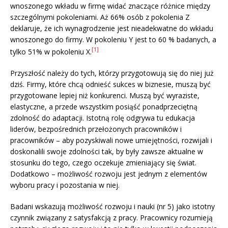
wnoszonego wkładu w firmę widać znaczące różnice między
szczególnymi pokoleniami. Aż 66% osób z pokolenia Z
deklaruje, że ich wynagrodzenie jest nieadekwatne do wkładu
wnoszonego do firmy. W pokoleniu Y jest to 60 % badanych, a
[1]
tylko 51% w pokoleniu X.
Przyszłość należy do tych, którzy przygotowują się do niej już
dziś. Firmy, które chcą odnieść sukces w biznesie, muszą być
przygotowane lepiej niż konkurenci. Muszą być wyraziste,
elastyczne, a przede wszystkim posiąść ponadprzeciętną
zdolność do adaptacji. Istotną rolę odgrywa tu edukacja
liderów, bezpośrednich przełożonych pracowników i
pracowników – aby pozyskiwali nowe umiejętności, rozwijali i
doskonalili swoje zdolności tak, by były zawsze aktualne w
stosunku do tego, czego oczekuje zmieniający się świat.
Dodatkowo – możliwość rozwoju jest jednym z elementów
wyboru pracy i pozostania w niej.
Badani wskazują możliwość rozwoju i nauki (nr 5) jako istotny
czynnik związany z satysfakcją z pracy. Pracownicy rozumieją