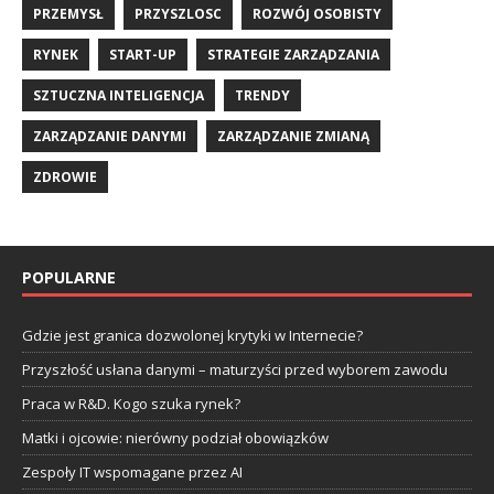
PRZEMYSŁ
PRZYSZLOSC
ROZWÓJ OSOBISTY
RYNEK
START-UP
STRATEGIE ZARZĄDZANIA
SZTUCZNA INTELIGENCJA
TRENDY
ZARZĄDZANIE DANYMI
ZARZĄDZANIE ZMIANĄ
ZDROWIE
POPULARNE
Gdzie jest granica dozwolonej krytyki w Internecie?
Przyszłość usłana danymi – maturzyści przed wyborem zawodu
Praca w R&D. Kogo szuka rynek?
Matki i ojcowie: nierówny podział obowiązków
Zespoły IT wspomagane przez AI