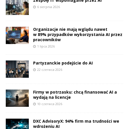
Zespoły IT wspomagane przez AI
6 sierpnia 2026
Organizacje nie mają wglądu nawet
w 89% przypadków wykorzystania AI przez
pracowników
1 lipca 2026
Partyzanckie podejście do AI
22 czerwca 2026
Firmy w potrzasku: chcą finansować AI a
wydają na licencje
10 czerwca 2026
DXC AdvisoryX: 94% firm ma trudności we
wdrożeniu AI