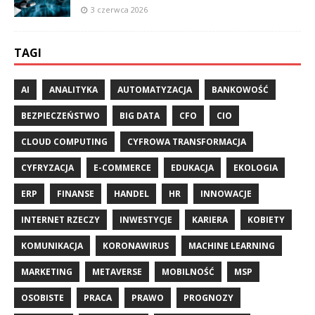
3 czerwca 2026
TAGI
AI
ANALITYKA
AUTOMATYZACJA
BANKOWOŚĆ
BEZPIECZEŃSTWO
BIG DATA
CFO
CIO
CLOUD COMPUTING
CYFROWA TRANSFORMACJA
CYFRYZACJA
E-COMMERCE
EDUKACJA
EKOLOGIA
ERP
FINANSE
HANDEL
HR
INNOWACJE
INTERNET RZECZY
INWESTYCJE
KARIERA
KOBIETY
KOMUNIKACJA
KORONAWIRUS
MACHINE LEARNING
MARKETING
METAVERSE
MOBILNOŚĆ
MSP
OSOBISTE
PRACA
PRAWO
PROGNOZY