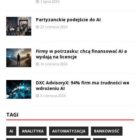
1 lipca 2026
Partyzanckie podejście do AI
22 czerwca 2026
Firmy w potrzasku: chcą finansować AI a
wydają na licencje
10 czerwca 2026
DXC AdvisoryX: 94% firm ma trudności we
wdrożeniu AI
3 czerwca 2026
TAGI
AI
ANALITYKA
AUTOMATYZACJA
BANKOWOŚĆ