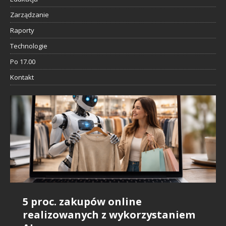
Zarządzanie
Raporty
Technologie
Po 17.00
Kontakt
5 proc. zakupów online
Badanie Snowflake: AI daje
Sztuczna inteligencja i rynek
Nie szanujemy influencerów, bo…
IDC: sztuczna inteligencja będzie
realizowanych z wykorzystaniem
pozytywny bilans zatrudnienia
pracy: Raport branżowy wskazuje
Nic nie wiemy o ich pracy?
wszędzie