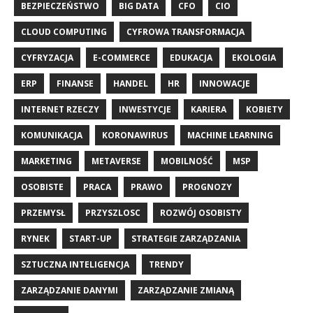
BEZPIECZEŃSTWO
BIG DATA
CFO
CIO
CLOUD COMPUTING
CYFROWA TRANSFORMACJA
CYFRYZACJA
E-COMMERCE
EDUKACJA
EKOLOGIA
ERP
FINANSE
HANDEL
HR
INNOWACJE
INTERNET RZECZY
INWESTYCJE
KARIERA
KOBIETY
KOMUNIKACJA
KORONAWIRUS
MACHINE LEARNING
MARKETING
METAVERSE
MOBILNOŚĆ
MSP
OSOBISTE
PRACA
PRAWO
PROGNOZY
PRZEMYSŁ
PRZYSZLOSC
ROZWÓJ OSOBISTY
RYNEK
START-UP
STRATEGIE ZARZĄDZANIA
SZTUCZNA INTELIGENCJA
TRENDY
ZARZĄDZANIE DANYMI
ZARZĄDZANIE ZMIANĄ