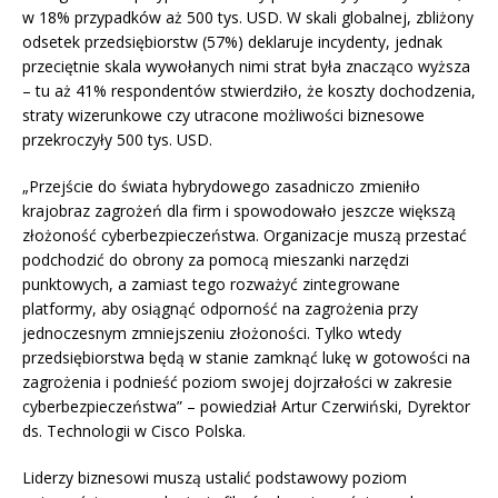
w 18% przypadków aż 500 tys. USD. W skali globalnej, zbliżony
odsetek przedsiębiorstw (57%) deklaruje incydenty, jednak
przeciętnie skala wywołanych nimi strat była znacząco wyższa
– tu aż 41% respondentów stwierdziło, że koszty dochodzenia,
straty wizerunkowe czy utracone możliwości biznesowe
przekroczyły 500 tys. USD.
„Przejście do świata hybrydowego zasadniczo zmieniło
krajobraz zagrożeń dla firm i spowodowało jeszcze większą
złożoność cyberbezpieczeństwa. Organizacje muszą przestać
podchodzić do obrony za pomocą mieszanki narzędzi
punktowych, a zamiast tego rozważyć zintegrowane
platformy, aby osiągnąć odporność na zagrożenia przy
jednoczesnym zmniejszeniu złożoności. Tylko wtedy
przedsiębiorstwa będą w stanie zamknąć lukę w gotowości na
zagrożenia i podnieść poziom swojej dojrzałości w zakresie
cyberbezpieczeństwa” – powiedział Artur Czerwiński, Dyrektor
ds. Technologii w Cisco Polska.
Liderzy biznesowi muszą ustalić podstawowy poziom