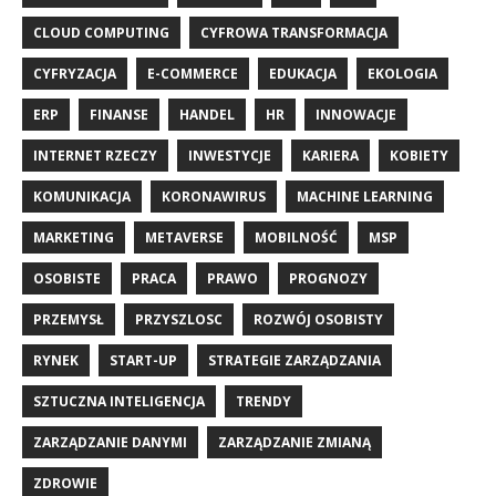
CLOUD COMPUTING
CYFROWA TRANSFORMACJA
CYFRYZACJA
E-COMMERCE
EDUKACJA
EKOLOGIA
ERP
FINANSE
HANDEL
HR
INNOWACJE
INTERNET RZECZY
INWESTYCJE
KARIERA
KOBIETY
KOMUNIKACJA
KORONAWIRUS
MACHINE LEARNING
MARKETING
METAVERSE
MOBILNOŚĆ
MSP
OSOBISTE
PRACA
PRAWO
PROGNOZY
PRZEMYSŁ
PRZYSZLOSC
ROZWÓJ OSOBISTY
RYNEK
START-UP
STRATEGIE ZARZĄDZANIA
SZTUCZNA INTELIGENCJA
TRENDY
ZARZĄDZANIE DANYMI
ZARZĄDZANIE ZMIANĄ
ZDROWIE