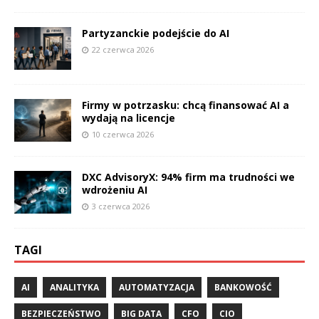
Partyzanckie podejście do AI
22 czerwca 2026
Firmy w potrzasku: chcą finansować AI a
wydają na licencje
10 czerwca 2026
DXC AdvisoryX: 94% firm ma trudności we
wdrożeniu AI
3 czerwca 2026
TAGI
AI
ANALITYKA
AUTOMATYZACJA
BANKOWOŚĆ
BEZPIECZEŃSTWO
BIG DATA
CFO
CIO