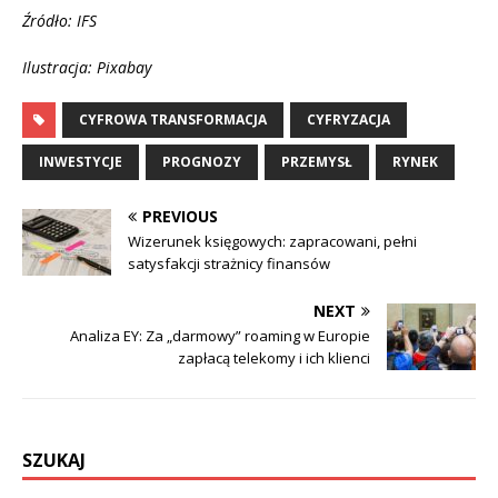
Źródło: IFS
Ilustracja: Pixabay
CYFROWA TRANSFORMACJA
CYFRYZACJA
INWESTYCJE
PROGNOZY
PRZEMYSŁ
RYNEK
PREVIOUS
Wizerunek księgowych: zapracowani, pełni
satysfakcji strażnicy finansów
NEXT
Analiza EY: Za „darmowy” roaming w Europie
zapłacą telekomy i ich klienci
SZUKAJ