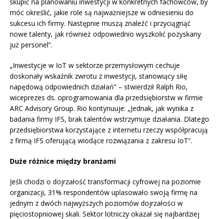
skupić na planowaniu inwestycji w konkretnych fachowców, by
móc określić, jakie role są najważniejsze w odniesieniu do
sukcesu ich firmy. Następnie muszą znaleźć i przyciągnąć
nowe talenty, jak również odpowiednio wyszkolić pozyskany
już personel”.
„Inwestycje w IoT w sektorze przemysłowym cechuje
doskonały wskaźnik zwrotu z inwestycji, stanowiący siłę
napędową odpowiednich działań” – stwierdził Ralph Rio,
wiceprezes ds. oprogramowania dla przedsiębiorstw w firmie
ARC Advisory Group. Rio kontynuuje: „Jednak, jak wynika z
badania firmy IFS, brak talentów wstrzymuje działania. Dlatego
przedsiębiorstwa korzystające z internetu rzeczy współpracują
z firmą IFS oferującą wiodące rozwiązania z zakresu IoT”.
Duże różnice między branżami
Jeśli chodzi o dojrzałość transformacji cyfrowej na poziomie
organizacji, 31% respondentów uplasowało swoją firmę na
jednym z dwóch najwyższych poziomów dojrzałości w
pięciostopniowej skali. Sektor lotniczy okazał się najbardziej