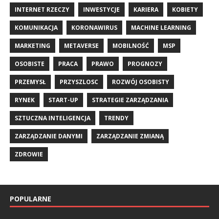
INTERNET RZECZY
INWESTYCJE
KARIERA
KOBIETY
KOMUNIKACJA
KORONAWIRUS
MACHINE LEARNING
MARKETING
METAVERSE
MOBILNOŚĆ
MSP
OSOBISTE
PRACA
PRAWO
PROGNOZY
PRZEMYSŁ
PRZYSZLOSC
ROZWÓJ OSOBISTY
RYNEK
START-UP
STRATEGIE ZARZĄDZANIA
SZTUCZNA INTELIGENCJA
TRENDY
ZARZĄDZANIE DANYMI
ZARZĄDZANIE ZMIANĄ
ZDROWIE
POPULARNE