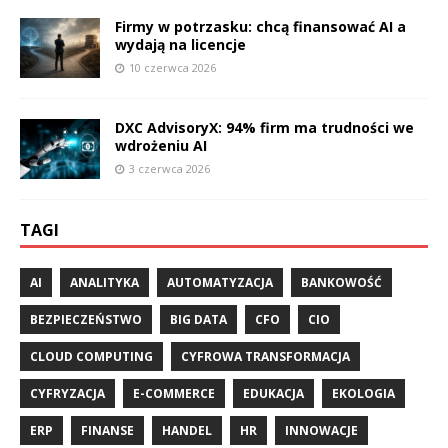
Firmy w potrzasku: chcą finansować AI a
wydają na licencje
10 czerwca 2026
DXC AdvisoryX: 94% firm ma trudności we
wdrożeniu AI
3 czerwca 2026
TAGI
AI
ANALITYKA
AUTOMATYZACJA
BANKOWOŚĆ
BEZPIECZEŃSTWO
BIG DATA
CFO
CIO
CLOUD COMPUTING
CYFROWA TRANSFORMACJA
CYFRYZACJA
E-COMMERCE
EDUKACJA
EKOLOGIA
ERP
FINANSE
HANDEL
HR
INNOWACJE