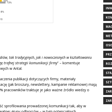
INW
KOM
MAC
MET
OSO
PRZ
ediów
, tak tradycyjnych, jak i nowoczesnych w kształtowaniu
 trafnej strategii komunikacji firmy
” – komentuje
ROZ
wych w Antal.
STR
zenia publikacji dotyczących firmy, materiały
SZT
zację (jak broszury, newslettery, kampanie reklamowe) mają
% pracowników traktuje je jako ważne źródło wiedzy o
ZAR
ZAR
ć sprofilowania prowadzonej komunikacji tak, aby w
kwatnej grupy odbiorców – w tym potencjalnych