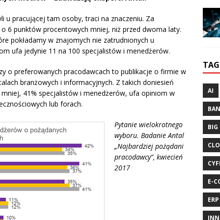
zyli u pracującej tam osoby, traci na znaczeniu. Za
 o 6 punktów procentowych mniej, niż przed dwoma laty.
tóre pokładamy w znajomych nie zatrudnionych u
m ufa jedynie 11 na 100 specjalistów i menedżerów.
TAG
 o preferowanych pracodawcach to publikacje o firmie w
rtalach branżowych i informacyjnych. Z takich doniesień
AI
 mniej, 41% specjalistów i menedżerów, ufa opiniom w
ecznościowych lub forach.
BA
Pytanie wielokrotnego
BIG
wyboru. Badanie Antal
CLO
„Najbardziej pożądani
pracodawcy”, kwiecień
CYF
2017
E-C
ERP
INN