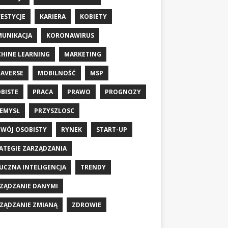
ESTYCJE
KARIERA
KOBIETY
UNIKACJA
KORONAWIRUS
HINE LEARNING
MARKETING
AVERSE
MOBILNOŚĆ
MSP
BISTE
PRACA
PRAWO
PROGNOZY
EMYSŁ
PRZYSZLOSC
WÓJ OSOBISTY
RYNEK
START-UP
ATEGIE ZARZĄDZANIA
UCZNA INTELIGENCJA
TRENDY
ZĄDZANIE DANYMI
ZĄDZANIE ZMIANĄ
ZDROWIE