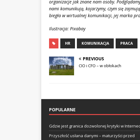
organizacje jak znane nam osoby
. Podglądamy,
nami komunikują, kojarzymy, czym się zajmują
biegła w wirtualnej komunikacji, jej marka p
Ilustracja: Pixabay
HR
KOMUNIKACJA
PRACA
PREVIOUS
CIO i CFO – w obłokach
POPULARNE
Gdzie jest granica dozwolonej krytyki w Internec
Przyszłość usłana danymi – maturzyści przed