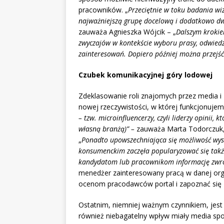
pracowników. „
Przeciętnie w toku badania wi
najważniejszą grupę docelową i dodatkowo dwi
zauważa Agnieszka Wójcik – „
Dalszym krokiem
zwyczajów w kontekście wyboru prasy, odwiedz
zainteresowań. Dopiero później można przejść
Czubek komunikacyjnej góry lodowej
Zdeklasowanie roli znajomych przez media i I
nowej rzeczywistości, w której funkcjonujem
– tzw. microinfluencerzy, czyli liderzy opinii,
własną branżą)” –
zauważa Marta Todorczuk,
„
Ponadto upowszechniająca się możliwość wys
konsumenckim zaczęła popularyzować się także
kandydatom lub pracownikom informację zwrotn
menedżer zainteresowany pracą w danej org
ocenom pracodawców portal i zapoznać się 
Ostatnim, niemniej ważnym czynnikiem, jest 
również niebagatelny wpływ miały media spo