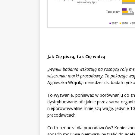
Jak Cię piszą, tak Cię widzą
„
Wyniki badania wskazują na rosnącą rolę m
wizerunku marki pracodawcy. To pokazuje wagę
Agnieszka Wójcik, menedżer ds. badań rynko
To wyzwanie, ponieważ w porównaniu do znac
dystrybuowane oficjalnie przez samą organi
nieporównywalnie mniejszą wagę. Jedynie 10
pracodawcach.
Co to oznacza dla pracodawców? Koniecznoś
sposób możliwie nieinwazyjny trafić do ade