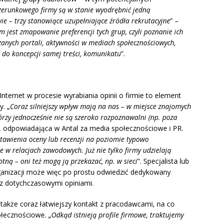
zerunkowego firmy są w stanie wyodrębnić jedną
e – trzy stanowiące uzupełniające źródła rekrutacyjne
” –
 jest zmapowanie preferencji tych grup, czyli poznanie ich
anych portali, aktywności w mediach społecznościowych,
 do koncepcji samej treści, komunikatu
”.
nternet w procesie wyrabiania opinii o firmie to element
y. „
Coraz silniejszy wpływ mają na nas – w miejsce znajomych
 którzy jednocześnie nie są szeroko rozpoznawalni (np. poza
 odpowiadająca w Antal za media społecznościowe i PR.
tawienia oceny lub recenzji na poziomie typowo
 w relacjach zawodowych. Już nie tylko firmy udzielają
ą – oni też mogą ją przekazać, np. w sieci
”. Specjalista lub
anizacji może więc po prostu odwiedzić dedykowany
z dotychczasowymi opiniami.
także coraz łatwiejszy kontakt z pracodawcami, na co
łecznościowe. „
Odkąd istnieją profile firmowe, traktujemy