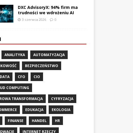
DXC AdvisoryX: 94% firm ma
trudności we wdrożeniu AI
3 czerwca 2026
0
I
ANALITYKA
AUTOMATYZACJA
NKOWOŚĆ
BEZPIECZEŃSTWO
 DATA
CFO
CIO
UD COMPUTING
ROWA TRANSFORMACJA
CYFRYZACJA
OMMERCE
EDUKACJA
EKOLOGIA
FINANSE
HANDEL
HR
OWACJE
INTERNET RZECZY