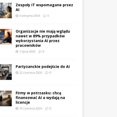
Zespoły IT wspomagane przez
AI
6 sierpnia 2026
0
Organizacje nie mają wglądu
nawet w 89% przypadków
wykorzystania AI przez
pracowników
1 lipca 2026
0
Partyzanckie podejście do AI
22 czerwca 2026
0
Firmy w potrzasku: chcą
finansować AI a wydają na
licencje
10 czerwca 2026
0