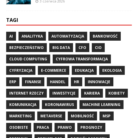
3 czerwca 2026
TAGI
AI
ANALITYKA
AUTOMATYZACJA
BANKOWOŚĆ
BEZPIECZEŃSTWO
BIG DATA
CFO
CIO
CLOUD COMPUTING
CYFROWA TRANSFORMACJA
CYFRYZACJA
E-COMMERCE
EDUKACJA
EKOLOGIA
ERP
FINANSE
HANDEL
HR
INNOWACJE
INTERNET RZECZY
INWESTYCJE
KARIERA
KOBIETY
KOMUNIKACJA
KORONAWIRUS
MACHINE LEARNING
MARKETING
METAVERSE
MOBILNOŚĆ
MSP
OSOBISTE
PRACA
PRAWO
PROGNOZY