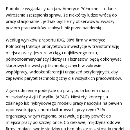
Podobnie wygląda sytuacja w Ameryce Północnej – udane
wdrożenie szczepionki sprawi, że niektórzy ludzie wrócą do
pracy stacjonarnej, jednak będziemy obserwować wyższy
poziom pracowników zdalnych niż przed pandemią.
Według wyników z raportu IDG, 38% firm w Ameryce
Północnej traktuje priorytetowo inwestycje w transformację
miejsca pracy. Jeszcze w ciągu najbliższego roku,
północnoamerykańscy liderzy IT i biznesowi będą dokonywać
kluczowych inwestycji technologicznych w zakresie
współpracy, wideokonferencji i urządzeń peryferyjnych, aby
zapewnić parytet technologiczny dla wszystkich pracowników.
Zgoła odmienne podejście do pracy poza biurem mają
mieszkańcy Azji i Pacyfiku (APAC). Niestety, koncepcja
zdalnego lub hybrydowego modelu pracy napotyka na pewien
opór wynikający z norm kulturowych, przy czym 74%
organizacji, w tym regionie, przewiduje pełny powrót do
miejsca pracy po szczepionce. Co ciekawe, międzynarodowe
firmy, mające swoje siedziby na tym obszarze – stosują model