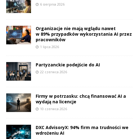
6 sierpnia 2026
Organizacje nie mają wglądu nawet
w 89% przypadków wykorzystania AI przez
pracowników
1 lipca 2026
Partyzanckie podejście do AI
22 czerwca 2026
Firmy w potrzasku: chcą finansować AI a
wydają na licencje
10 czerwca 2026
DXC AdvisoryX: 94% firm ma trudności we
wdrożeniu AI