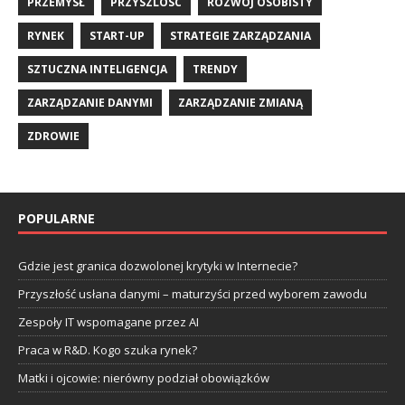
PRZEMYSŁ
PRZYSZLOSC
ROZWÓJ OSOBISTY
RYNEK
START-UP
STRATEGIE ZARZĄDZANIA
SZTUCZNA INTELIGENCJA
TRENDY
ZARZĄDZANIE DANYMI
ZARZĄDZANIE ZMIANĄ
ZDROWIE
POPULARNE
Gdzie jest granica dozwolonej krytyki w Internecie?
Przyszłość usłana danymi – maturzyści przed wyborem zawodu
Zespoły IT wspomagane przez AI
Praca w R&D. Kogo szuka rynek?
Matki i ojcowie: nierówny podział obowiązków