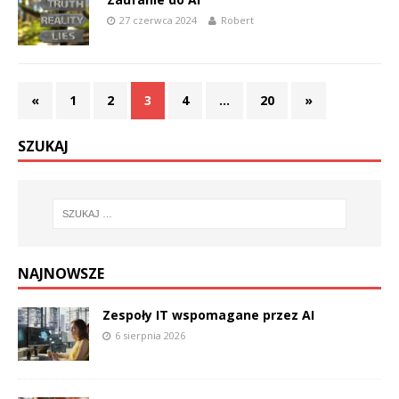
27 czerwca 2024
Robert
«
1
2
3
4
…
20
»
SZUKAJ
NAJNOWSZE
Zespoły IT wspomagane przez AI
6 sierpnia 2026