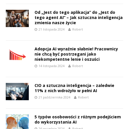
Od „Jest do tego aplikacja” do „Jest do
tego agent AI” – Jak sztuczna inteligencja
zmienia nasze życie
21 listopada 2024
Robert
Adopcja AI wyraźnie słabnie! Pracownicy
nie chcą być postrzegani jako
niekompetentne lenie i oszuści
14 listopada 2024
Robert
CIO a sztuczna inteligencja – zaledwie
11% z nich wdrożyło w pełni AI
21 października 2024
Robert
5 typów osobowości z różnym podejściem
do wykorzystania AI
26 września 2024
Robert