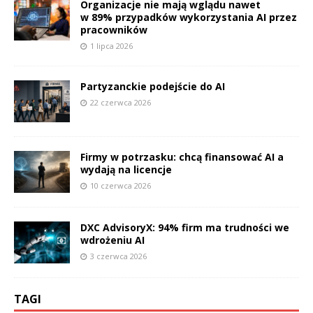
Organizacje nie mają wglądu nawet
w 89% przypadków wykorzystania AI przez
pracowników
1 lipca 2026
Partyzanckie podejście do AI
22 czerwca 2026
Firmy w potrzasku: chcą finansować AI a
wydają na licencje
10 czerwca 2026
DXC AdvisoryX: 94% firm ma trudności we
wdrożeniu AI
3 czerwca 2026
TAGI