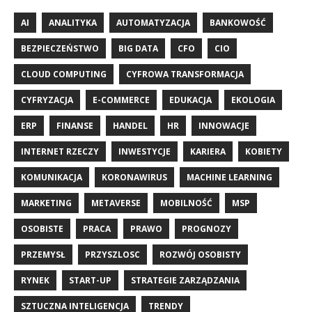
AI
ANALITYKA
AUTOMATYZACJA
BANKOWOŚĆ
BEZPIECZEŃSTWO
BIG DATA
CFO
CIO
CLOUD COMPUTING
CYFROWA TRANSFORMACJA
CYFRYZACJA
E-COMMERCE
EDUKACJA
EKOLOGIA
ERP
FINANSE
HANDEL
HR
INNOWACJE
INTERNET RZECZY
INWESTYCJE
KARIERA
KOBIETY
KOMUNIKACJA
KORONAWIRUS
MACHINE LEARNING
MARKETING
METAVERSE
MOBILNOŚĆ
MSP
OSOBISTE
PRACA
PRAWO
PROGNOZY
PRZEMYSŁ
PRZYSZLOSC
ROZWÓJ OSOBISTY
RYNEK
START-UP
STRATEGIE ZARZĄDZANIA
SZTUCZNA INTELIGENCJA
TRENDY