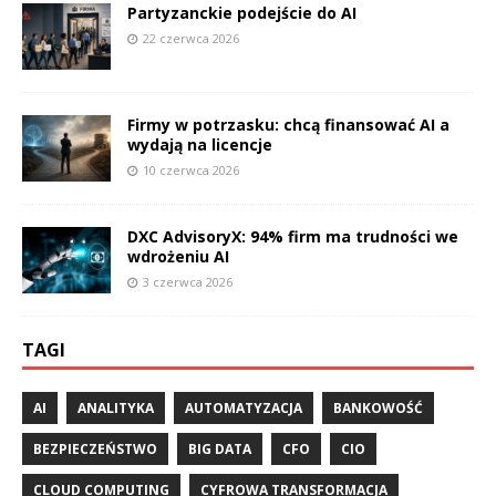
Partyzanckie podejście do AI
22 czerwca 2026
Firmy w potrzasku: chcą finansować AI a
wydają na licencje
10 czerwca 2026
DXC AdvisoryX: 94% firm ma trudności we
wdrożeniu AI
3 czerwca 2026
TAGI
AI
ANALITYKA
AUTOMATYZACJA
BANKOWOŚĆ
BEZPIECZEŃSTWO
BIG DATA
CFO
CIO
CLOUD COMPUTING
CYFROWA TRANSFORMACJA