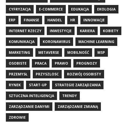
CYFRYZACJA
E-COMMERCE
EDUKACJA
EKOLOGIA
ERP
FINANSE
HANDEL
HR
INNOWACJE
INTERNET RZECZY
INWESTYCJE
KARIERA
KOBIETY
KOMUNIKACJA
KORONAWIRUS
MACHINE LEARNING
MARKETING
METAVERSE
MOBILNOŚĆ
MSP
OSOBISTE
PRACA
PRAWO
PROGNOZY
PRZEMYSŁ
PRZYSZLOSC
ROZWÓJ OSOBISTY
RYNEK
START-UP
STRATEGIE ZARZĄDZANIA
SZTUCZNA INTELIGENCJA
TRENDY
ZARZĄDZANIE DANYMI
ZARZĄDZANIE ZMIANĄ
ZDROWIE