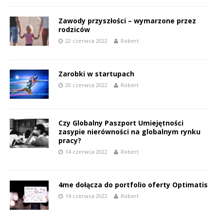
Zawody przyszłości – wymarzone przez
rodziców
22 czerwca 2022
Robert
Zarobki w startupach
20 czerwca 2022
Robert
Czy Globalny Paszport Umiejętności
zasypie nierówności na globalnym rynku
pracy?
14 czerwca 2022
Robert
4me dołącza do portfolio oferty Optimatis
14 czerwca 2022
Robert