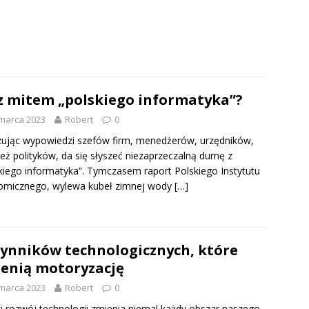
z mitem „polskiego informatyka”?
marca 2023
Robert
0
zując wypowiedzi szefów firm, menedżerów, urzędników,
eż polityków, da się słyszeć niezaprzeczalną dumę z
kiego informatyka”. Tymczasem raport Polskiego Instytutu
omicznego, wylewa kubeł zimnej wody
[…]
zynników technologicznych, które
enią motoryzację
marca 2023
Robert
0
i rozwój technologii zmienia niemal każdy obszar naszego