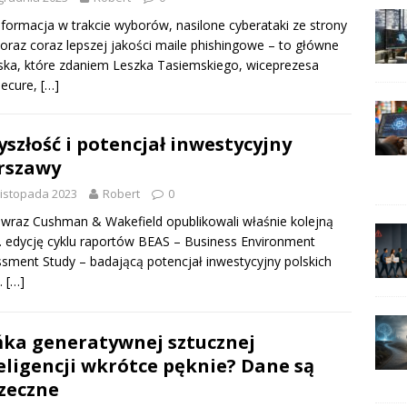
formacja w trakcie wyborów, nasilone cyberataki ze strony
 oraz coraz lepszej jakości maile phishingowe – to główne
ska, które zdaniem Leszka Tasiemskiego, wiceprezesa
Secure,
[…]
yszłość i potencjał inwestycyjny
rszawy
listopada 2023
Robert
0
 wraz Cushman & Wakefield opublikowali właśnie kolejną
4. edycję cyklu raportów BEAS – Business Environment
sment Study – badającą potencjał inwestycyjny polskich
.
[…]
ka generatywnej sztucznej
eligencji wkrótce pęknie? Dane są
zeczne