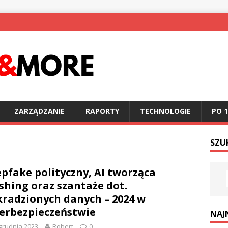
ZARZĄDZANIE
RAPORTY
TECHNOLOGIE
PO 1
SZU
pfake polityczny, AI tworząca
shing oraz szantaże dot.
radzionych danych – 2024 w
erbezpieczeństwie
NAJ
grudnia 2023
Robert
0