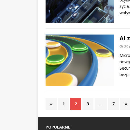
życia
wpływ
AI 
29 
Micro
nową 
Secur
bezpi
«
1
2
3
…
7
»
POPULARNE