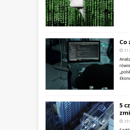
Co 
31 
Anali
równi
„pols
Ekon
5 c
zmi
29 
Szybk