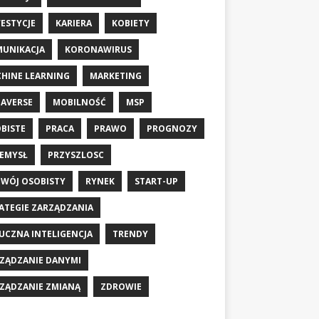
ESTYCJE
KARIERA
KOBIETY
UNIKACJA
KORONAWIRUS
HINE LEARNING
MARKETING
AVERSE
MOBILNOŚĆ
MSP
BISTE
PRACA
PRAWO
PROGNOZY
EMYSŁ
PRZYSZLOSC
WÓJ OSOBISTY
RYNEK
START-UP
ATEGIE ZARZĄDZANIA
UCZNA INTELIGENCJA
TRENDY
ZĄDZANIE DANYMI
ZĄDZANIE ZMIANĄ
ZDROWIE