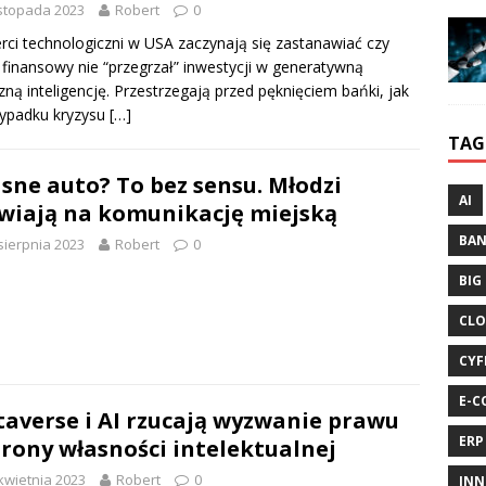
istopada 2023
Robert
0
rci technologiczni w USA zaczynają się zastanawiać czy
 finansowy nie “przegrzał” inwestycji w generatywną
zną inteligencję. Przestrzegają przed pęknięciem bańki, jak
zypadku kryzysu
[…]
TAG
sne auto? To bez sensu. Młodzi
AI
wiają na komunikację miejską
BA
sierpnia 2023
Robert
0
BIG
CLO
CYF
E-C
averse i AI rzucają wyzwanie prawu
ERP
rony własności intelektualnej
kwietnia 2023
Robert
0
INN