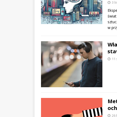
3 l
Ekspe
świat
sztuc
w pr
Wła
sta
11 
Met
och
26 