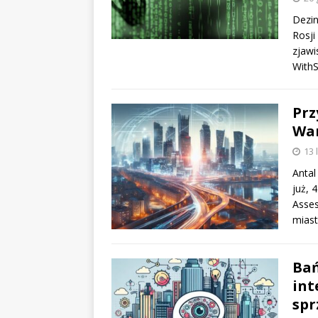
Dezin
Rosji
zjawi
With
Prz
Wa
13 
Antal
już, 
Asses
miast
Bań
int
spr