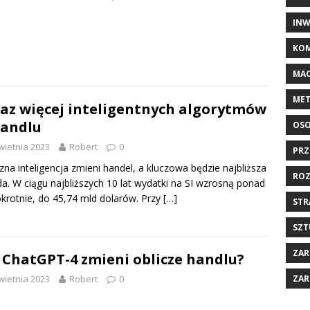
INW
KOM
MAC
MET
az więcej inteligentnych algorytmów
andlu
OSO
wietnia 2023
Robert
0
PRZ
zna inteligencja zmieni handel, a kluczowa będzie najbliższa
ROZ
a. W ciągu najbliższych 10 lat wydatki na SI wzrosną ponad
okrotnie, do 45,74 mld dolarów. Przy
[…]
STR
SZT
ZAR
 ChatGPT-4 zmieni oblicze handlu?
ZAR
wietnia 2023
Robert
0