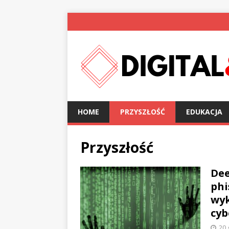
HOME
PRZYSZŁOŚĆ
EDUKACJA
Przyszłość
Dee
phi
wyk
cyb
20 