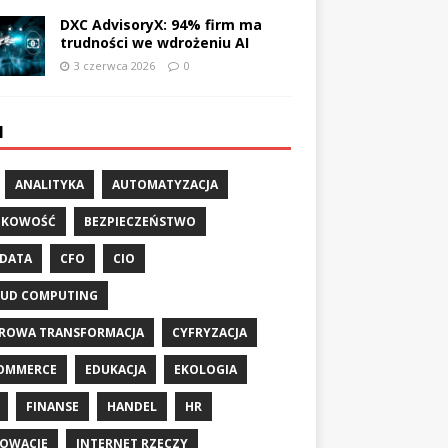
DXC AdvisoryX: 94% firm ma
trudności we wdrożeniu AI
3 czerwca 2026
0
I
ANALITYKA
AUTOMATYZACJA
NKOWOŚĆ
BEZPIECZEŃSTWO
 DATA
CFO
CIO
UD COMPUTING
ROWA TRANSFORMACJA
CYFRYZACJA
OMMERCE
EDUKACJA
EKOLOGIA
FINANSE
HANDEL
HR
OWACJE
INTERNET RZECZY