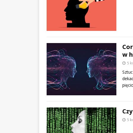
Cor
w h
5 k
Sztuc
dekad
pięci
Czy
5 k