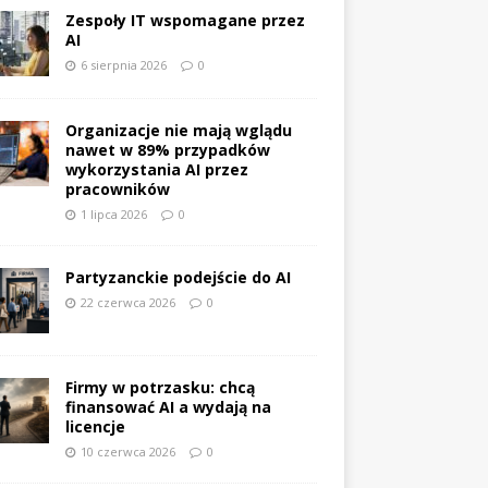
Zespoły IT wspomagane przez
AI
6 sierpnia 2026
0
Organizacje nie mają wglądu
nawet w 89% przypadków
wykorzystania AI przez
pracowników
1 lipca 2026
0
Partyzanckie podejście do AI
22 czerwca 2026
0
Firmy w potrzasku: chcą
finansować AI a wydają na
licencje
10 czerwca 2026
0